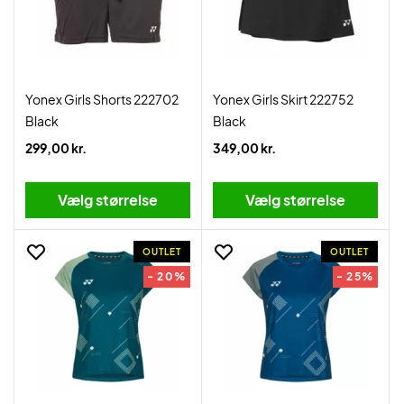
Yonex Girls Shorts 222702
Yonex Girls Skirt 222752
Black
Black
299,00 kr.
349,00 kr.
Vælg størrelse
Vælg størrelse
OUTLET
OUTLET
- 20%
- 25%