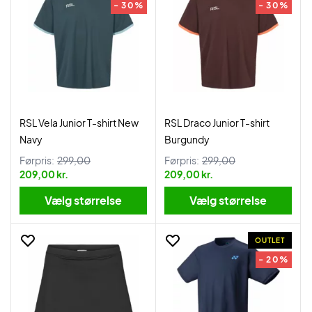
- 30%
- 30%
RSL Vela Junior T-shirt New
RSL Draco Junior T-shirt
Navy
Burgundy
Førpris:
299,00
Førpris:
299,00
209,00 kr.
209,00 kr.
Vælg størrelse
Vælg størrelse
OUTLET
- 20%