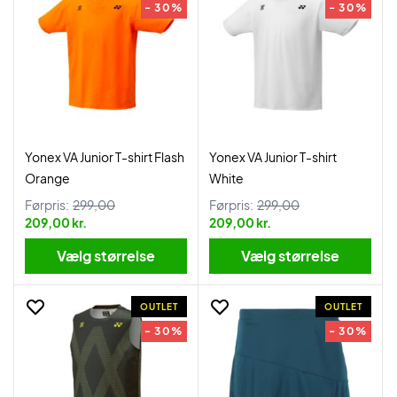
- 30%
- 30%
Yonex VA Junior T-shirt Flash
Yonex VA Junior T-shirt
Orange
White
Førpris:
299,00
Førpris:
299,00
209,00 kr.
209,00 kr.
Vælg størrelse
Vælg størrelse
OUTLET
OUTLET
- 30%
- 30%