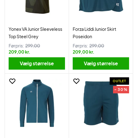
Yonex VA Junior Sleeveless
Forza Liddi Junior Skirt
Top Steel Grey
Poseidon
Førpris:
299,00
Førpris:
299,00
209,00 kr.
209,00 kr.
Vælg størrelse
Vælg størrelse
OUTLET
- 30%