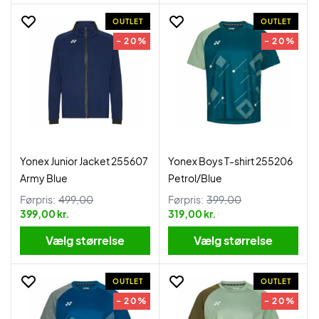
OUTLET
OUTLET
- 20%
- 20%
Yonex Junior Jacket 255607
Yonex Boys T-shirt 255206
Army Blue
Petrol/Blue
Førpris:
499,00
Førpris:
399,00
399,00 kr.
319,00 kr.
Vælg størrelse
Vælg størrelse
OUTLET
OUTLET
- 20%
- 20%