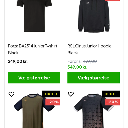
Forza BA2514 Junior T-shirt
RSL Cinus Junior Hoodie
Black
Black
249,00 kr.
Førpris:
499,00
349,00 kr.
Vælg størrelse
Vælg størrelse
OUTLET
OUTLET
- 20%
- 20%