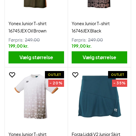
Yonex Junior T-shirt
Yonex Junior T-shirt
16745JEX Oil Brown
16746JEX Black
Førpris:
249,00
Førpris:
249,00
199,00 kr.
199,00 kr.
Vælg størrelse
Vælg størrelse
OUTLET
OUTLET
- 20%
- 35%
Yonex Junior T-shirt
Forza Liddi V2 Junior Skirt