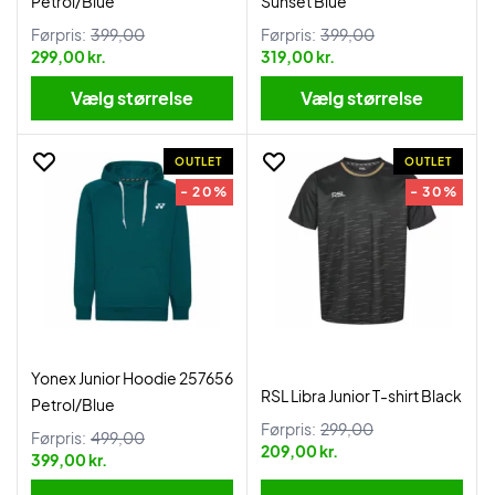
Petrol/Blue
Sunset Blue
Førpris:
399,00
Førpris:
399,00
299,00 kr.
319,00 kr.
Vælg størrelse
Vælg størrelse
OUTLET
OUTLET
- 20%
- 30%
Yonex Junior Hoodie 257656
RSL Libra Junior T-shirt Black
Petrol/Blue
Førpris:
299,00
Førpris:
499,00
209,00 kr.
399,00 kr.