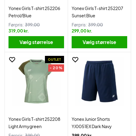
Yonex Girls T-shirt 252206
Yonex Girls T-shirt 252207
Petrol/Blue
Sunset Blue
Førpris:
399,00
Førpris:
399,00
319,00 kr.
299,00 kr.
Vælg størrelse
Vælg størrelse
OUTLET
- 20%
Yonex Girls T-shirt 252208
Yonex Junior Shorts
Light Armygreen
YJ0051EX Dark Navy
Førpris:
399,00
399,00 kr.