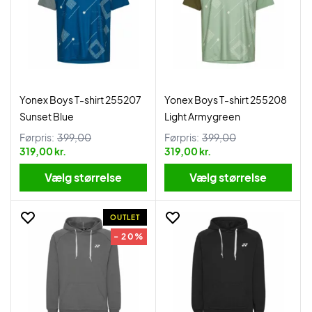
Yonex Boys T-shirt 255207
Yonex Boys T-shirt 255208
Sunset Blue
Light Armygreen
Førpris:
399,00
Førpris:
399,00
319,00 kr.
319,00 kr.
Vælg størrelse
Vælg størrelse
OUTLET
- 20%