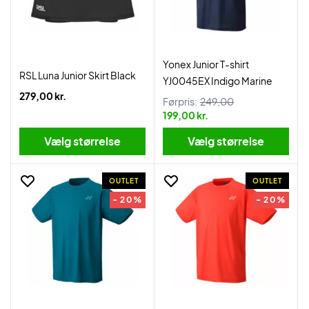
Yonex Junior T-shirt
RSL Luna Junior Skirt Black
YJ0045EX Indigo Marine
279,00 kr.
Førpris:
249,00
199,00 kr.
Vælg størrelse
Vælg størrelse
OUTLET
OUTLET
- 20%
- 20%