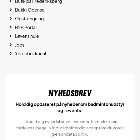
Butik på Frederiksberg
Butik i Odense
Opstrengning
B2B Portal
Løvens hule
Jobs
YouTube-kanal
Nyhedsbrev
Hold dig opdateret på nyheder om badmintonudstyr
og -events.
Tilmeld dig nyhedsbrevet herunder. Samtykke kan
trækkes tilbage. Når du tilmelder dig acceptere du vores
persondatapolitik.