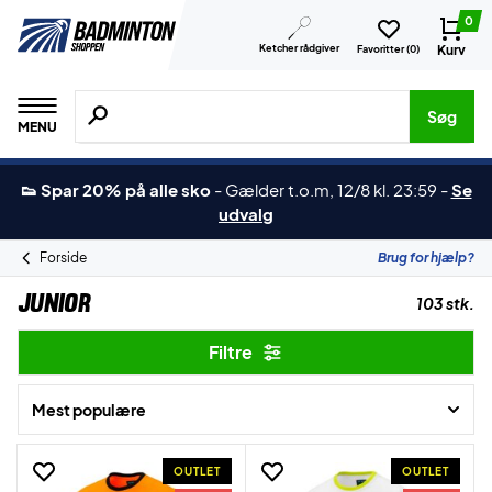
0
Ketcher rådgiver
Kurv
Favoritter (
0
)
Søg efter produkter, mærker etc.
Søg
MENU
👟 Spar 20% på alle sko
-
Gælder t.o.m, 12/8 kl. 23:59
-
Se
udvalg
Forside
Brug for hjælp?
Junior
103 stk.
Filtre
Mest populære
OUTLET
OUTLET