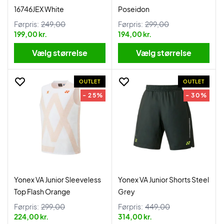
16746JEX White
Poseidon
Førpris:
249,00
Førpris:
299,00
199,00 kr.
194,00 kr.
Vælg størrelse
Vælg størrelse
OUTLET
OUTLET
- 25%
- 30%
Yonex VA Junior Sleeveless
Yonex VA Junior Shorts Steel
Top Flash Orange
Grey
Førpris:
299,00
Førpris:
449,00
224,00 kr.
314,00 kr.