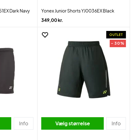
051EX Dark Navy
Yonex Junior Shorts YJ0036EX Black
349,00 kr.
OUTLET
- 30%
Info
Vælg størrelse
Info