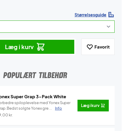
Størrelsesguide
Læg i kurv
Favorit
POPULÆRT TILBEHØR
onex Super Grap 3-Pack White
orbedre spiloplevelse med Yonex Super
Læg i kurv
rap.Bedst solgte Yonex gre...
Info
9,00
kr.