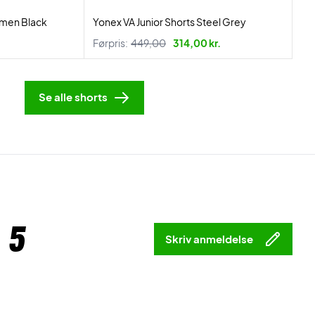
men Black
Yonex VA Junior Shorts Steel Grey
Førpris:
449,00
314,00 kr.
Se alle shorts
 5
Skriv anmeldelse