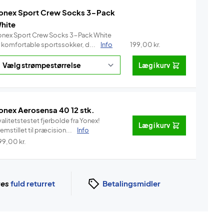
onex Sport Crew Socks 3-Pack
hite
onex Sport Crew Socks 3-Pack White
r komfortable sportssokker, d...
Info
199,00
kr.
Læg i kurv
onex Aerosensa 40 12 stk.
alitetstestet fjerbolde fra Yonex!
Læg i kurv
emstillet til præcision...
Info
99,00
kr.
ges
fuld returret
Betalingsmidler