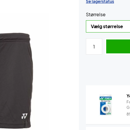
Se lagerstatus
Størrelse
Y
F
G
8