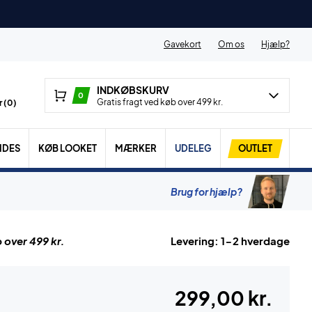
Gavekort
Om os
Hjælp?
INDKØBSKURV
0
Gratis fragt ved køb over 499 kr.
 (
0
)
IDES
KØB LOOKET
MÆRKER
UDELEG
OUTLET
Brug for hjælp?
 over 499 kr.
Levering: 1-2 hverdage
299,00 kr.