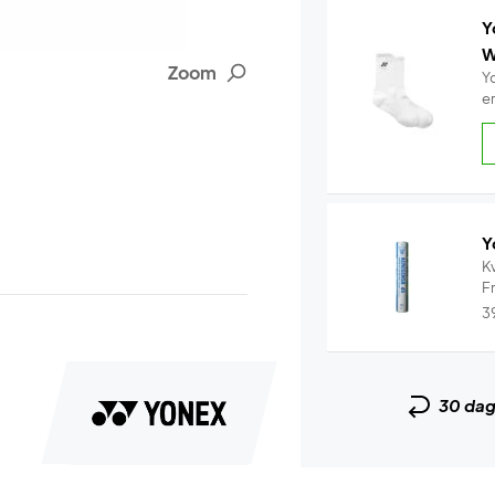
Y
W
Zoom
Y
e
Y
Kv
Fr
3
30 da