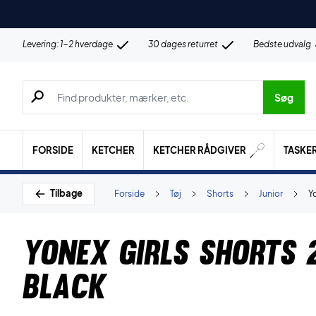
Levering: 1-2 hverdage
30 dages returret
Bedste udvalg
Søg efter produkter, mærker etc.
Søg
FORSIDE
KETCHER
KETCHER RÅDGIVER
TASKE
Tilbage
Forside
Tøj
Shorts
Junior
Y
Yonex Girls Shorts 
Black