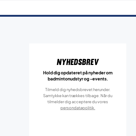
Nyhedsbrev
Hold dig opdateret på nyheder om
badmintonudstyr og -events.
Tilmeld dig nyhedsbrevet herunder.
Samtykke kan trækkes tilbage. Når du
tilmelder dig acceptere du vores
persondatapolitik.