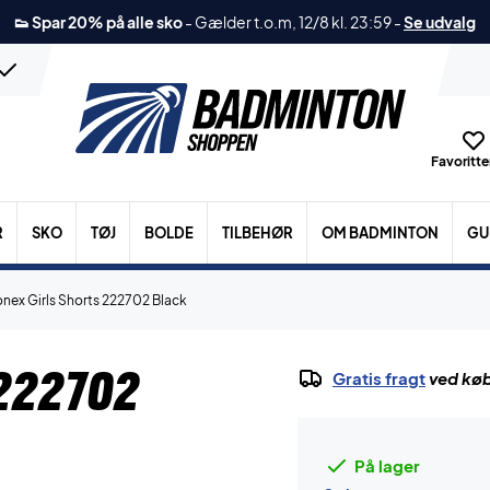
👟 Spar 20% på alle sko
-
Gælder t.o.m, 12/8 kl. 23:59
-
Se udvalg
Favoritter
R
SKO
TØJ
BOLDE
TILBEHØR
OM BADMINTON
GU
onex Girls Shorts 222702 Black
222702
Gratis fragt
ved køb
På lager