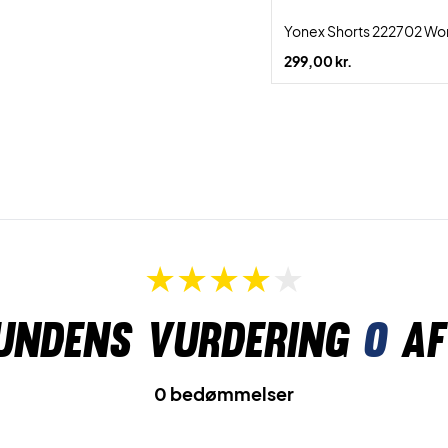
Yonex Shorts 222702 Wo
299,00 kr.
undens vurdering
0
af
0 bedømmelser