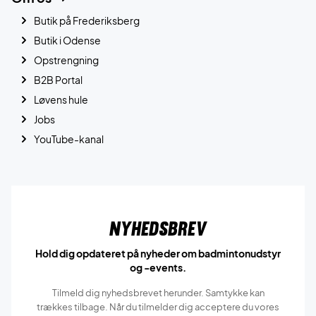
Butik på Frederiksberg
Butik i Odense
Opstrengning
B2B Portal
Løvens hule
Jobs
YouTube-kanal
Nyhedsbrev
Hold dig opdateret på nyheder om badmintonudstyr
og -events.
Tilmeld dig nyhedsbrevet herunder. Samtykke kan
trækkes tilbage. Når du tilmelder dig acceptere du vores