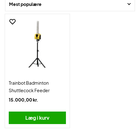
arbejder med grundslag, timing eller præcision, hjælper Trainbot dig
Mest populære
med at udvikle dit spil hurtigere.
Trainbot Badminton
Shuttlecock Feeder
15.000,00 kr.
Læg i kurv