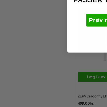
Prøv 
Læg i kurv
ZERV Dragonfly Eli
499,00 kr.