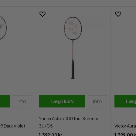
Info
Læg i kurv
Info
Læg 
Yonex Astrox 100 Tour Kurenai
9 Dark Violet
3U/G5
Victor Aur
1.399,00 kr.
1.399,00 k