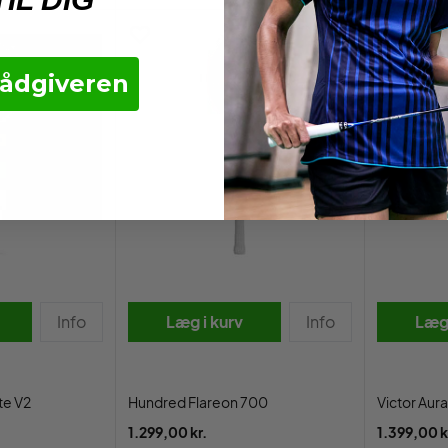
rådgiveren
Info
Læg i kurv
Info
Læg 
te V2
Hundred Flareon 700
Victor Aur
1.299,00 kr.
1.399,00 k