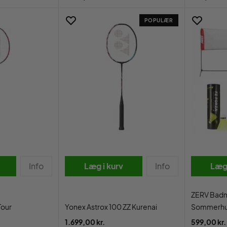
POPULÆR
Info
Læg i kurv
Info
Læg 
ZERV Badm
Tour
Yonex Astrox 100 ZZ Kurenai
Sommerhu
1.699,00 kr.
599,00 kr.