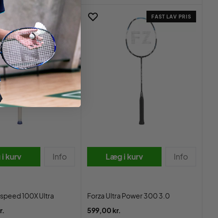
FAST LAV PRIS
i kurv
Info
Læg i kurv
Info
aspeed 100X Ultra
Forza Ultra Power 300 3.0
r.
599,00 kr.