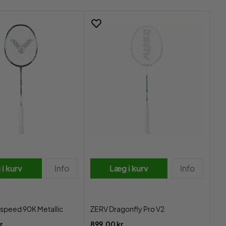
i kurv
Info
Læg i kurv
Info
aspeed 90K Metallic
ZERV Dragonfly Pro V2
r.
899,00 kr.