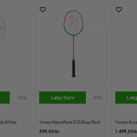
Info
Læg i kurv
Info
Læg 
ds White
Yonex Nanoflare E13 Blue/Red
Yonex Arcs
399,00 kr.
1.499,00 k