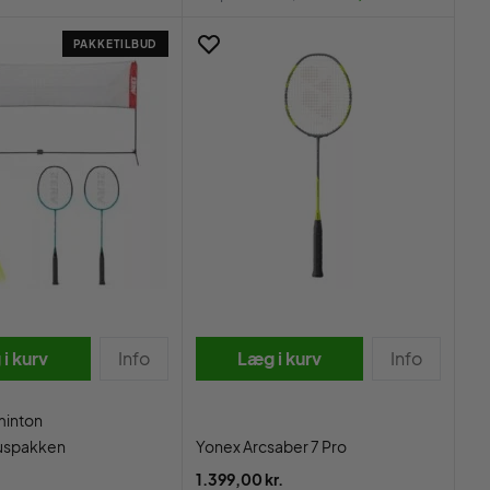
PAKKETILBUD
i kurv
Info
Læg i kurv
Info
inton
spakken
Yonex Arcsaber 7 Pro
1.399,00 kr.