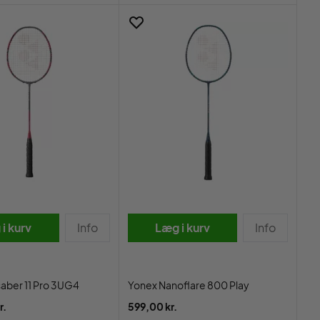
i kurv
Info
Læg i kurv
Info
aber 11 Pro 3UG4
Yonex Nanoflare 800 Play
r.
599,00 kr.