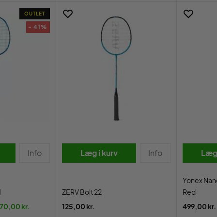
OUTLET
- 41%
Info
Læg i kurv
Info
Læg 
Yonex Nano
1
ZERV Bolt 22
Red
70,00 kr.
125,00 kr.
499,00 kr.