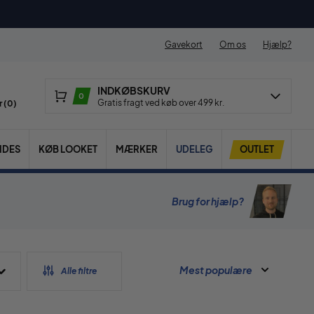
Gavekort
Om os
Hjælp?
INDKØBSKURV
0
Gratis fragt ved køb over 499 kr.
 (
0
)
IDES
KØB LOOKET
MÆRKER
UDELEG
OUTLET
Brug for hjælp?
Mest populære
Alle filtre