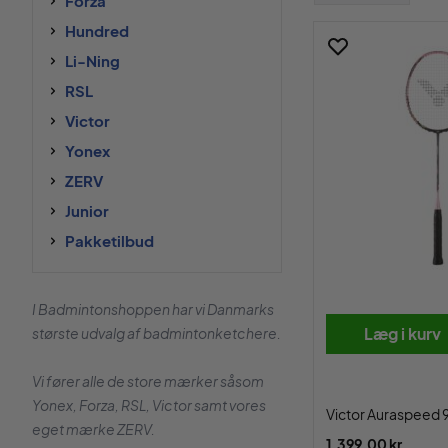
Forza
Hundred
Li-Ning
RSL
Victor
Yonex
ZERV
Junior
Pakketilbud
I Badmintonshoppen har vi Danmarks
Læg i kurv
største udvalg af badmintonketchere.
Vi fører alle de store mærker såsom
Yonex, Forza, RSL, Victor samt vores
Victor Auraspeed 9
eget mærke ZERV.
1.399,00 kr.