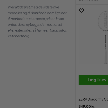
Vi er altid først med de sidste nye
modeller og du kan finde dem lige her
til markedets skarpeste priser. Hvad
enten du er nybegynder, motionist
eller elitespiller, så har vi en badminton
ketcher til dig.
Læg i kurv
ZERV Dragonfly Co
349,00 kr.