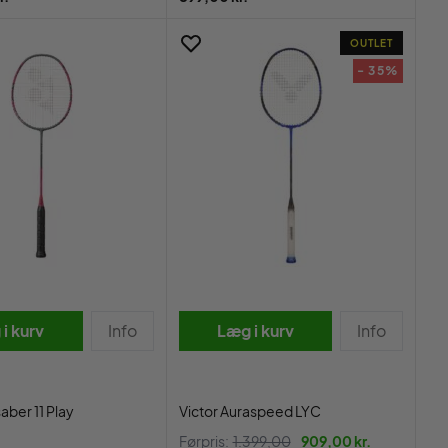
OUTLET
- 35%
i kurv
Info
Læg i kurv
Info
aber 11 Play
Victor Auraspeed LYC
Førpris:
1.399,00
909,00 kr.