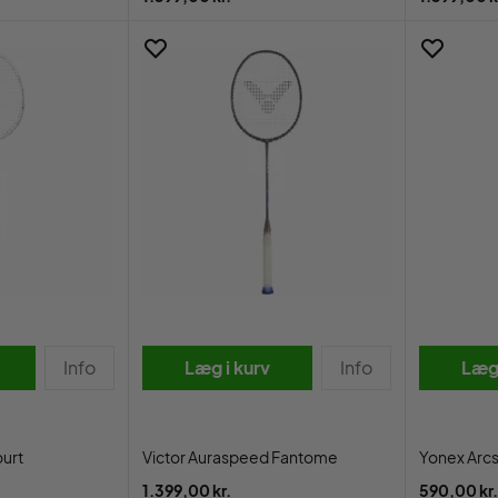
Info
Læg i kurv
Info
Læg 
urt
Victor Auraspeed Fantome
Yonex Arcs
1.399,00 kr.
590,00 kr.