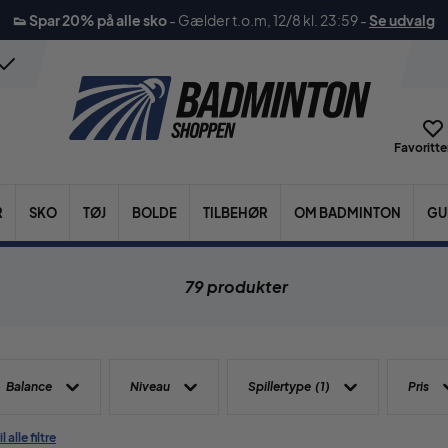
👟 Spar 20% på alle sko
-
Gælder t.o.m, 12/8 kl. 23:59
-
Se udvalg
Favoritter
R
SKO
TØJ
BOLDE
TILBEHØR
OM BADMINTON
GU
79 produkter
Balance
Niveau
Spillertype
(1)
Pris
l alle filtre