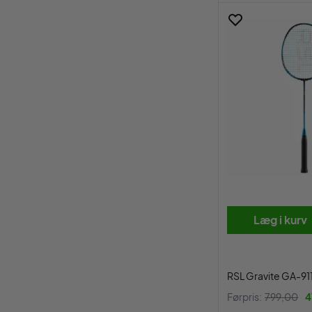
Læg i kurv
RSL Gravite GA-91
Førpris:
799,00
4