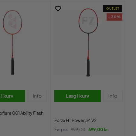
OUTLET
- 30%
i kurv
Info
Læg i kurv
Info
flare 001 Ability Flash
Forza HT Power 34 V2
Førpris:
999,00
699,00 kr.