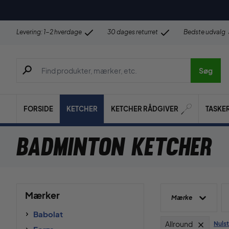
Levering: 1-2 hverdage
30 dages returret
Bedste udvalg
Søg efter produkter, mærker etc.
Søg
FORSIDE
KETCHER
KETCHER RÅDGIVER
TASKE
Badminton Ketcher
Mærker
Mærke
Babolat
Allround
Nulsti