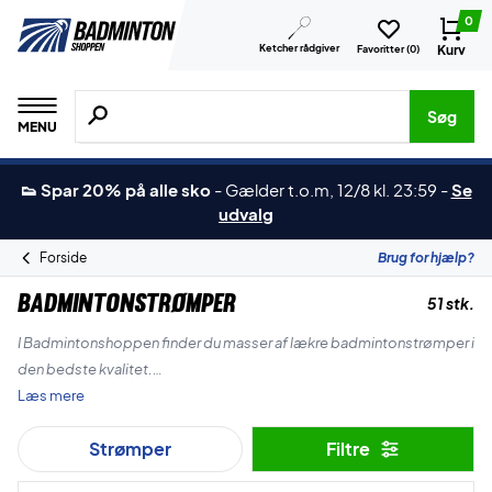
0
Ketcher rådgiver
Kurv
Favoritter (
0
)
Søg efter produkter, mærker etc.
Søg
MENU
👟 Spar 20% på alle sko
-
Gælder t.o.m, 12/8 kl. 23:59
-
Se
udvalg
Forside
Brug for hjælp?
Badmintonstrømper
51 stk.
I Badmintonshoppen finder du masser af lækre badmintonstrømper i
den bedste kvalitet.
Læs mere
Vi har både badmintonsokker med kort skaft og langt skaft og vi har
Strømper
Filtre
de førende mærker som RSL, Forza, Yonex og vores eget mærke
ZERV.