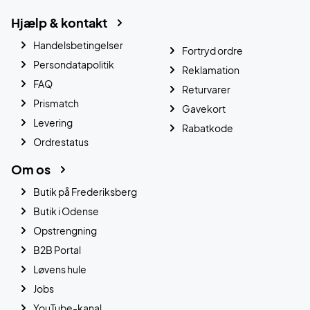
Hjælp & kontakt
Handelsbetingelser
Fortryd ordre
Persondatapolitik
Reklamation
FAQ
Returvarer
Prismatch
Gavekort
Levering
Rabatkode
Ordrestatus
Om os
Butik på Frederiksberg
Butik i Odense
Opstrengning
B2B Portal
Løvens hule
Jobs
YouTube-kanal