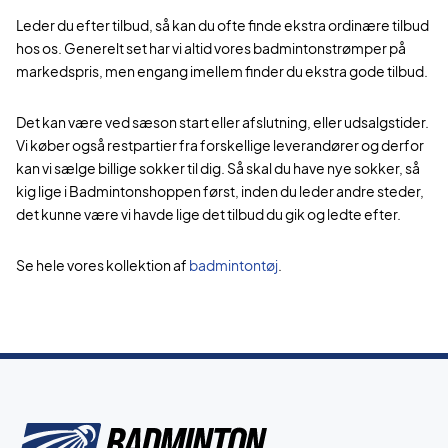
Leder du efter tilbud, så kan du ofte finde ekstra ordinære tilbud
hos os. Generelt set har vi altid vores badmintonstrømper på
markedspris, men engang imellem finder du ekstra gode tilbud.
Det kan være ved sæson start eller afslutning, eller udsalgstider.
Vi køber også restpartier fra forskellige leverandører og derfor
kan vi sælge billige sokker til dig. Så skal du have nye sokker, så
kig lige i Badmintonshoppen først, inden du leder andre steder,
det kunne være vi havde lige det tilbud du gik og ledte efter.
Se hele vores kollektion af
badmintontøj
.