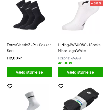
- 30%
Forza Classic 3-Pak Sokker
Li.Ning AWSU080-1 Socks
Sort
Minor Logo White
119,00 kr.
Førpris:
69,00
48,00 kr.
Vælg størrelse
Vælg størrelse