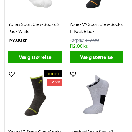
Yonex Sport Crew Socks 3-
Yonex VA Sport Crew Socks
Pack White
1-Pack Black
199,00 kr.
Førpris:
149,00
112,00 kr.
Vælg størrelse
Vælg størrelse
OUTLET
- 25%
Yonex VA Sport Crew Socks
Hundred Ankle Socks 1-