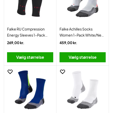
Falke RU Compression
Falke Achilles Socks
Energy Sleeves 1-Pack
Women 1-Pack White/Neon
Black
Red
269,00 kr.
459,00 kr.
Vælg størrelse
Vælg størrelse