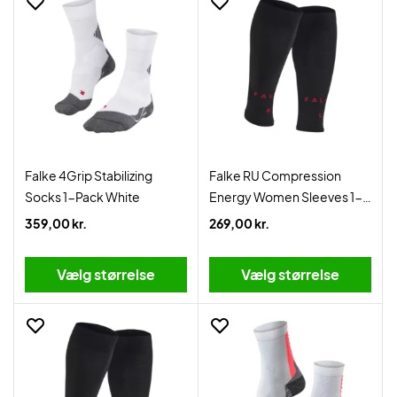
Falke 4Grip Stabilizing
Falke RU Compression
Socks 1-Pack White
Energy Women Sleeves 1-
Pack Black
359,00 kr.
269,00 kr.
Vælg størrelse
Vælg størrelse