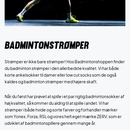
Badmintonstrømper
Strømper er ikke bare strømper! Hos Badmintonshoppen finder
du badminton strømper i den allerbedste kvalitet. Vi har både
korte ankelsokker til damer eller low cut socks som de også
kaldes og badminton strømper med højere skaft.
Når du først har prøvet at spille i et par rigtig badmintonsokker af
høj kvalitet, så kommer du aldrig til at spille i andet. Vi har
strømper i både hvide og sorte farver og forhandler mærker
som Yonex, Forza, RSL og vores helt eget mærke ZERV, som er
udviklet af badmintonspillere gennem mange år.