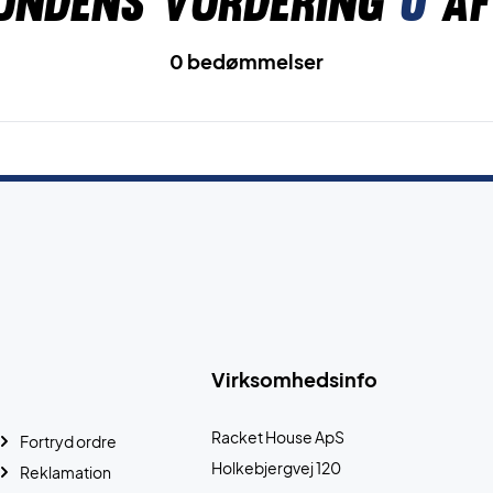
undens vurdering
0
af
0 bedømmelser
Virksomhedsinfo
Racket House ApS
Fortryd ordre
Holkebjergvej 120
Reklamation