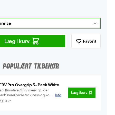
Læg i kurv
Favorit
POPULÆRT TILBEHØR
ERV Pro Overgrip 3-Pack White
et ultimative ZERV overgrip, der
Læg i kurv
ombinerer både tackiness og ko...
Info
9,00
kr.