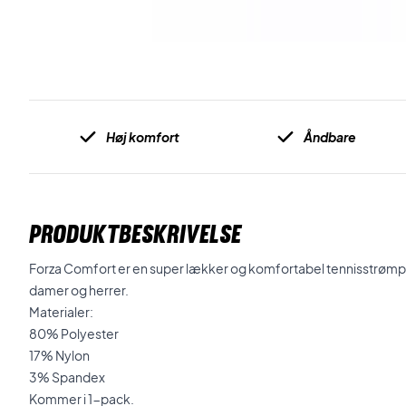
Høj komfort
Åndbare
PRODUKTBESKRIVELSE
Forza Comfort er en super lækker og komfortabel tennisstrømpe.
damer og herrer.
Materialer:
80% Polyester
17% Nylon
3% Spandex
Kommer i 1-pack.