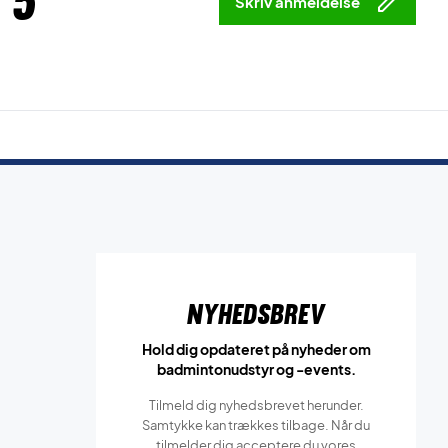
 5
Skriv anmeldelse
Nyhedsbrev
Hold dig opdateret på nyheder om
badmintonudstyr og -events.
Tilmeld dig nyhedsbrevet herunder.
Samtykke kan trækkes tilbage. Når du
tilmelder dig acceptere du vores