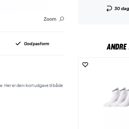
30 da
Zoom
God pasform
ANDRE 
 Her er den i kort udgave til både