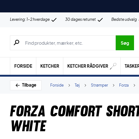
Levering: 1-2 hverdage
30 dages returret
Bedste udvalg
Søg efter produkter, mærker etc.
Søg
FORSIDE
KETCHER
KETCHER RÅDGIVER
TASKE
Tilbage
Forside
Tøj
Strømper
Forza
Forza Comfort Shor
White