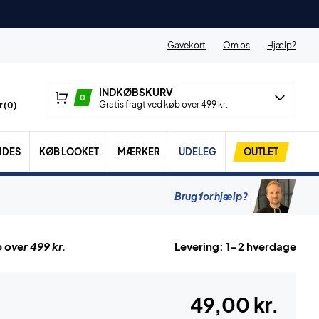
Gavekort
Om os
Hjælp?
INDKØBSKURV
0
Gratis fragt ved køb over 499 kr.
 (
0
)
IDES
KØB LOOKET
MÆRKER
UDELEG
OUTLET
Brug for hjælp?
 over 499 kr.
Levering: 1-2 hverdage
49,00 kr.