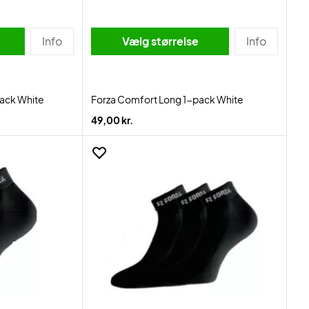
Info
Vælg størrelse
Info
ack White
Forza Comfort Long 1-pack White
49,00 kr.