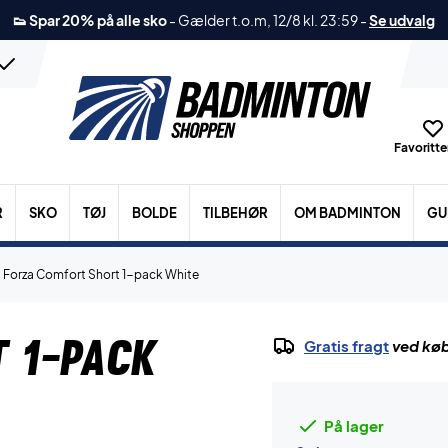
👟 Spar 20% på alle sko
-
Gælder t.o.m, 12/8 kl. 23:59
-
Se udvalg
Favoritter
R
SKO
TØJ
BOLDE
TILBEHØR
OM BADMINTON
GU
Forza Comfort Short 1-pack White
t 1-pack
Gratis fragt
ved køb
På lager