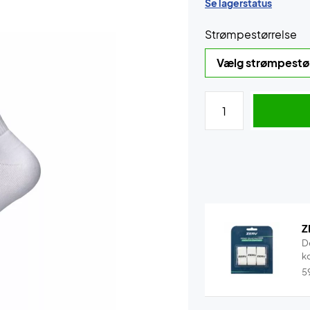
Se lagerstatus
Strømpestørrelse
Z
D
k
5