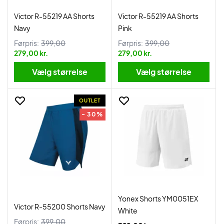
Victor R-55219 AA Shorts
Victor R-55219 AA Shorts
Navy
Pink
Førpris:
399,00
Førpris:
399,00
279,00 kr.
279,00 kr.
Vælg størrelse
Vælg størrelse
OUTLET
- 30%
Yonex Shorts YM0051EX
Victor R-55200 Shorts Navy
White
Førpris:
399,00