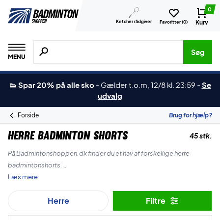
0
Ketcher rådgiver
Kurv
Favoritter (
0
)
Søg efter produkter, mærker etc.
Søg
MENU
👟 Spar 20% på alle sko
-
Gælder t.o.m, 12/8 kl. 23:59
-
Se
udvalg
Forside
Brug for hjælp?
Herre Badminton Shorts
45 stk.
På Badmintonshoppen.dk finder du et hav af forskellige herre
badmintonshorts.
Læs mere
Vi har de førende mærker som Yonex, Forza, Victor, RSL og ZERV og
Herre
Filtre
der er både tilbud og de mest populære badminton shorts i den
lækreste kvalitet.