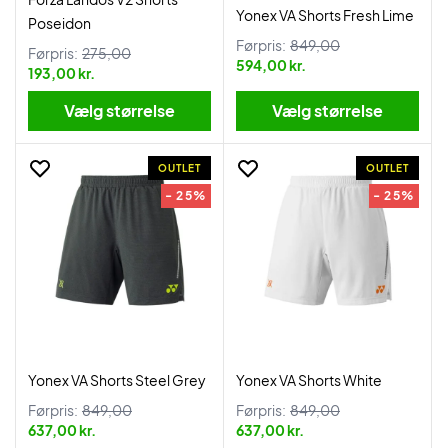
Yonex VA Shorts Fresh Lime
Poseidon
Førpris:
849,00
Førpris:
275,00
594,00 kr.
193,00 kr.
Vælg størrelse
Vælg størrelse
OUTLET
OUTLET
- 25%
- 25%
Yonex VA Shorts Steel Grey
Yonex VA Shorts White
Førpris:
849,00
Førpris:
849,00
637,00 kr.
637,00 kr.