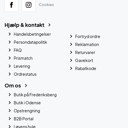
Cookies
Hjælp & kontakt
Handelsbetingelser
Fortryd ordre
Persondatapolitik
Reklamation
FAQ
Returvarer
Prismatch
Gavekort
Levering
Rabatkode
Ordrestatus
Om os
Butik på Frederiksberg
Butik i Odense
Opstrengning
B2B Portal
Løvens hule