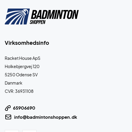
Virksomhedsinfo
Racket House ApS
Holkebjergvej 120
5250 Odense SV
Danmark
CVR: 36931108
65906690
info@badmintonshoppen.dk