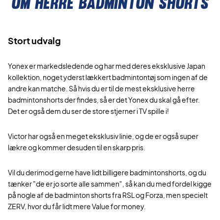
Om herre badminton shorts
Stort udvalg
Yonex er markedsledende og har med deres eksklusive Japan
kollektion, noget yderst lækkert badmintontøj som ingen af de
andre kan matche. Så hvis du er til de mest eksklusive herre
badmintonshorts der findes, så er det Yonex du skal gå efter.
Det er også dem du ser de store stjerner i TV spille i!
Victor har også en meget eksklusiv linie, og de er også super
lækre og kommer desuden til en skarp pris.
Vil du derimod gerne have lidt billigere badmintonshorts, og du
tænker "de er jo sorte alle sammen", så kan du med fordel kigge
på nogle af de badminton shorts fra RSL og Forza, men specielt
ZERV, hvor du får lidt mere Value for money.