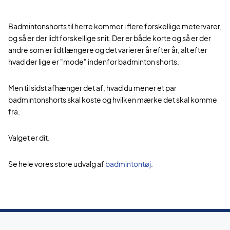
Badmintonshorts til herre kommer i flere forskellige metervarer,
og så er der lidt forskellige snit. Der er både korte og så er der
andre som er lidt længere og det varierer år efter år, alt efter
hvad der lige er "mode" indenfor badminton shorts.
Men til sidst afhænger det af, hvad du mener et par
badmintonshorts skal koste og hvilken mærke det skal komme
fra.
Valget er dit.
Se hele vores store udvalg af
badmintontøj
.