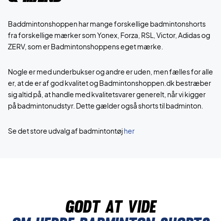
Baddmintonshoppen har mange forskellige badmintonshorts
fra forskellige mærker som Yonex, Forza, RSL, Victor, Adidas og
ZERV, som er Badmintonshoppens eget mærke.
Nogle er med underbukser og andre er uden, men fælles for alle
er, at de er af god kvalitet og Badmintonshoppen.dk bestræber
sig altid på, at handle med kvalitetsvarer generelt, når vi kigger
på badmintonudstyr. Dette gælder også shorts til badminton.
Se det store udvalg af badmintontøj
her
Godt at vide