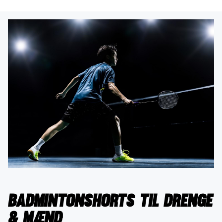
Badmintonshorts til drenge
& mænd