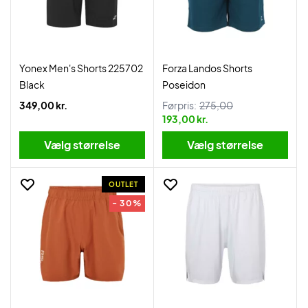
Yonex Men's Shorts 225702
Forza Landos Shorts
Black
Poseidon
349,00 kr.
Førpris:
275,00
193,00 kr.
Vælg størrelse
Vælg størrelse
OUTLET
- 30%