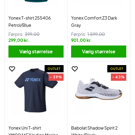
Yonex T-shirt 255406
Yonex Comfort Z3 Dark
Petrol/Blue
Gray
Førpris:
399,00
Førpris:
1.599,00
299,00 kr.
901,00 kr.
Vælg størrelse
Vælg størrelse
OUTLET
OUTLET
- 39%
- 43%
Yonex Uni T-shirt
Babolat Shadow Spirit 2