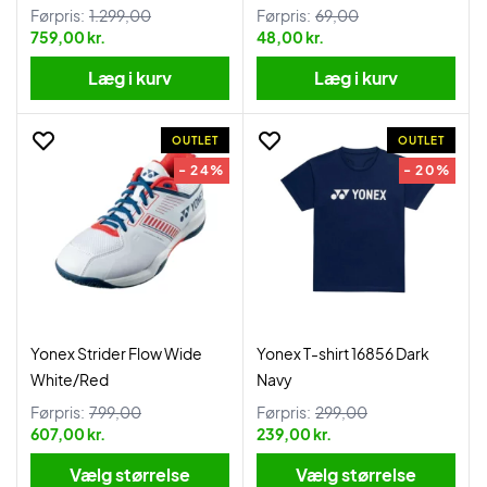
Førpris:
1.299,00
Førpris:
69,00
759,00 kr.
48,00 kr.
Læg i kurv
Læg i kurv
OUTLET
OUTLET
- 24%
- 20%
Yonex Strider Flow Wide
Yonex T-shirt 16856 Dark
White/Red
Navy
Førpris:
799,00
Førpris:
299,00
607,00 kr.
239,00 kr.
Vælg størrelse
Vælg størrelse