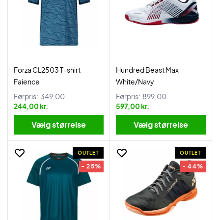
Forza CL2503 T-shirt
Hundred Beast Max
Faience
White/Navy
Førpris:
349,00
Førpris:
899,00
244,00 kr.
597,00 kr.
Vælg størrelse
Vælg størrelse
OUTLET
OUTLET
- 25%
- 44%