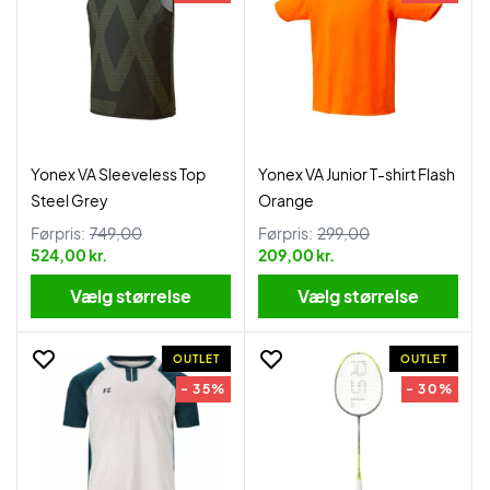
Yonex VA Sleeveless Top
Yonex VA Junior T-shirt Flash
Steel Grey
Orange
Førpris:
749,00
Førpris:
299,00
524,00 kr.
209,00 kr.
Vælg størrelse
Vælg størrelse
OUTLET
OUTLET
- 35%
- 30%