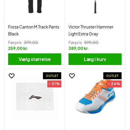
Forza Canton M Track Pants
Victor Thruster Hammer
Black
Light Extra Gray
Førpris:
399,00
Førpris:
599,00
259,00 kr.
389,00 kr.
Vælg størrelse
Læg i kurv
OUTLET
OUTLET
- 31%
- 24%