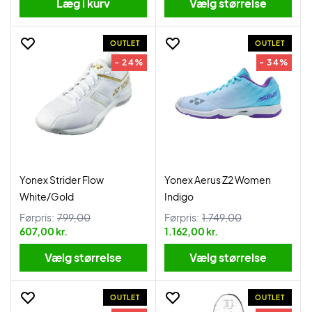
Læg i kurv
Vælg størrelse
OUTLET
OUTLET
- 24%
- 34%
Yonex Strider Flow
Yonex Aerus Z2 Women
White/Gold
Indigo
Førpris:
799,00
Førpris:
1.749,00
607,00 kr.
1.162,00 kr.
Vælg størrelse
Vælg størrelse
OUTLET
OUTLET