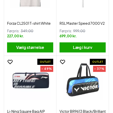
Forza CL2501 T-shirt White
RSL Master Speed 7000 V2
Førpris:
349,00
Førpris:
999,00
227,00 kr.
699,00 kr.
Vælg størrelse
Læg i kurv
OUTLET
OUTLET
- 49%
- 37%
Li-Ning Square Bag AIP
Victor BR9613 Black/Brilliant