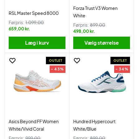
Forza Trust V3 Women
RSL Master Speed 8000
White
Førpris:
1.099,00
Førpris:
899,00
659,00 kr.
498,00 kr.
Læg i kurv
Vælg størrelse
OUTLET
OUTLET
- 43%
- 34%
Asics Beyond FF Women
Hundred Hypercourt
White/Vivid Coral
White/Blue
Førpris:
999,00
Førpris:
899,00