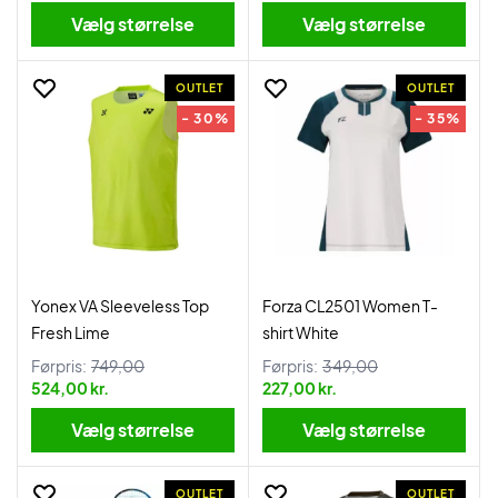
Vælg størrelse
Vælg størrelse
OUTLET
OUTLET
- 30%
- 35%
Yonex VA Sleeveless Top
Forza CL2501 Women T-
Fresh Lime
shirt White
Førpris:
749,00
Førpris:
349,00
524,00 kr.
227,00 kr.
Vælg størrelse
Vælg størrelse
OUTLET
OUTLET