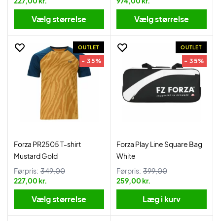
227,00 kr.
974,00 kr.
Vælg størrelse
Vælg størrelse
OUTLET
OUTLET
- 35%
- 35%
Forza PR2505 T-shirt
Forza Play Line Square Bag
Mustard Gold
White
Førpris:
349,00
Førpris:
399,00
227,00 kr.
259,00 kr.
Vælg størrelse
Læg i kurv