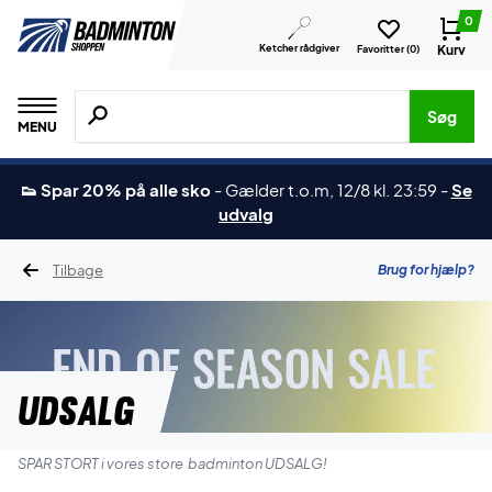
0
Ketcher rådgiver
Kurv
Favoritter (
0
)
Søg efter produkter, mærker etc.
Søg
MENU
👟 Spar 20% på alle sko
-
Gælder t.o.m, 12/8 kl. 23:59
-
Se
udvalg
Tilbage
Brug for hjælp?
UDSALG
SPAR STORT i vores store badminton UDSALG!