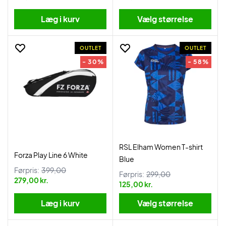
Læg i kurv
Vælg størrelse
OUTLET
OUTLET
- 30%
- 58%
RSL Elham Women T-shirt
Forza Play Line 6 White
Blue
Førpris:
399,00
Førpris:
299,00
279,00 kr.
125,00 kr.
Læg i kurv
Vælg størrelse