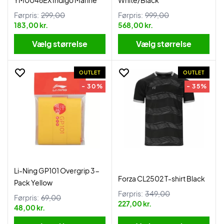
YM0046EX Indigo Marine
White/Black
Førpris:
299,00
Førpris:
999,00
183,00 kr.
568,00 kr.
Vælg størrelse
Vælg størrelse
OUTLET
OUTLET
- 30%
- 35%
Li-Ning GP101 Overgrip 3-
Forza CL2502 T-shirt Black
Pack Yellow
Førpris:
349,00
Førpris:
69,00
227,00 kr.
48,00 kr.