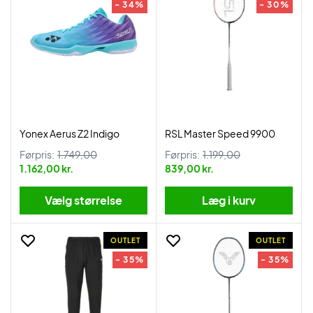
- 34%
- 30%
Yonex Aerus Z2 Indigo
RSL Master Speed 9900
Førpris:
1.749,00
Førpris:
1.199,00
1.162,00 kr.
839,00 kr.
Vælg størrelse
Læg i kurv
OUTLET
OUTLET
- 35%
- 35%