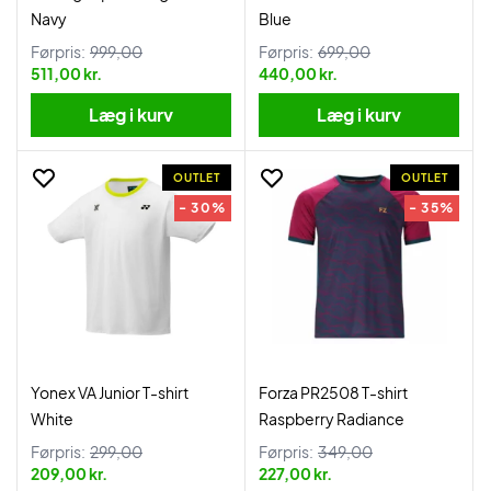
Navy
Blue
Førpris:
999,00
Førpris:
699,00
511,00 kr.
440,00 kr.
Læg i kurv
Læg i kurv
OUTLET
OUTLET
- 30%
- 35%
Yonex VA Junior T-shirt
Forza PR2508 T-shirt
White
Raspberry Radiance
Førpris:
299,00
Førpris:
349,00
209,00 kr.
227,00 kr.