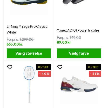
Li-Ning Mirage Pro Classic
Yonex AC101 Power Insoles
White
Førpris:
149,00
Førpris:
1.299,00
89,00 kr.
665,00 kr.
Vælg størrelse
Vælg farve
OUTLET
OUTLET
- 40%
- 45%