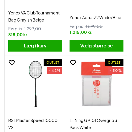
Yonex VA Club Tournament
Yonex Aerus Z2 White/Blue
Bag Grayish Beige
Førpris:
1.599,00
Førpris:
1.299,00
1.215,00 kr.
818,00 kr.
Læg i kurv
Vælg størrelse
OUTLET
OUTLET
- 42%
- 30%
RSL Master Speed 10000
Li-Ning GP101 Overgrip 3-
V2
Pack White