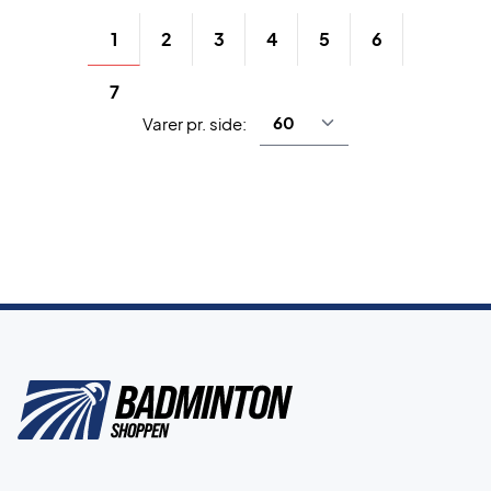
1
2
3
4
5
6
7
Varer pr. side: