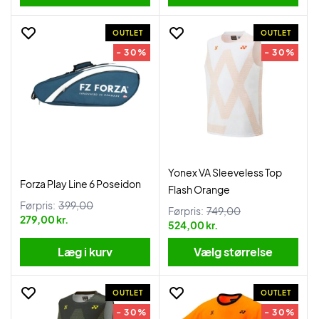
OUTLET
OUTLET
- 30%
- 30%
Yonex VA Sleeveless Top
Forza Play Line 6 Poseidon
Flash Orange
Førpris:
399,00
Førpris:
749,00
279,00 kr.
524,00 kr.
Læg i kurv
Vælg størrelse
OUTLET
OUTLET
- 30%
- 30%