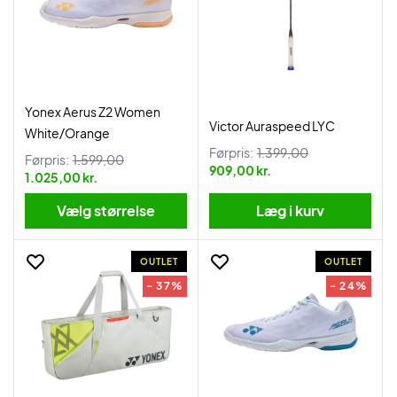
Yonex Aerus Z2 Women
Victor Auraspeed LYC
White/Orange
Førpris:
1.399,00
Førpris:
1.599,00
909,00 kr.
1.025,00 kr.
Vælg størrelse
Læg i kurv
OUTLET
OUTLET
- 37%
- 24%