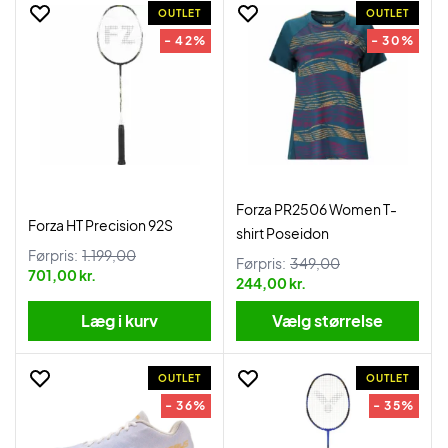
OUTLET
OUTLET
- 42%
- 30%
Forza PR2506 Women T-
Forza HT Precision 92S
shirt Poseidon
Førpris:
1.199,00
Førpris:
349,00
701,00 kr.
244,00 kr.
Læg i kurv
Vælg størrelse
OUTLET
OUTLET
- 36%
- 35%