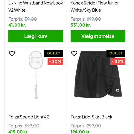
Li-Ning Wristband New Look
Yonex Strider Flow Junior
V2 White
White/Sky Blue
Førpris:
59,00
Førpris:
699,00
41,00 kr.
531,00 kr.
Læg i kurv
Vælg størrelse
OUTLET
OUTLET
- 30%
- 35%
Forza Speed Light 40
Forza Liddi Skirt Black
Førpris:
599,00
Førpris:
299,00
419,00 kr.
194,00 kr.