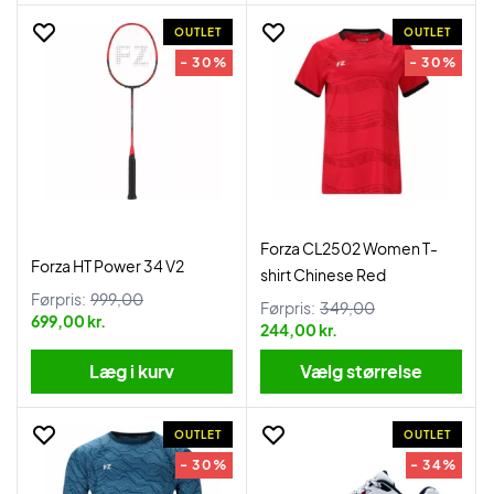
OUTLET
OUTLET
- 30%
- 30%
Forza CL2502 Women T-
Forza HT Power 34 V2
shirt Chinese Red
Førpris:
999,00
Førpris:
349,00
699,00 kr.
244,00 kr.
Læg i kurv
Vælg størrelse
OUTLET
OUTLET
- 30%
- 34%