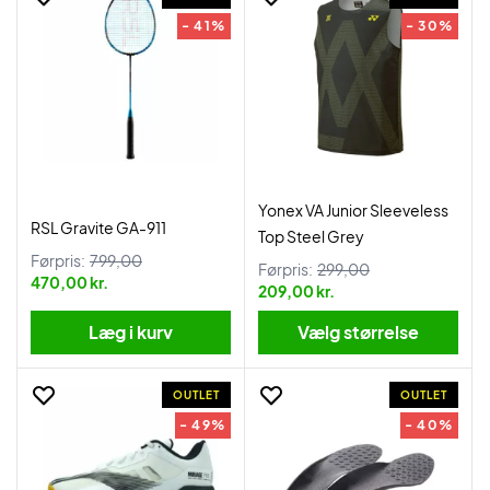
- 41%
- 30%
Yonex VA Junior Sleeveless
RSL Gravite GA-911
Top Steel Grey
Førpris:
799,00
Førpris:
299,00
470,00 kr.
209,00 kr.
Læg i kurv
Vælg størrelse
OUTLET
OUTLET
- 49%
- 40%