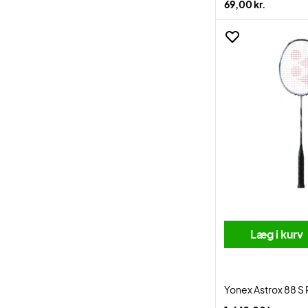
69,00 kr.
Læg i kurv
Yonex Astrox 88 S 