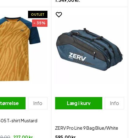
1.349,00 kr.
OUTLET
- 35%
tørrelse
Info
Læg i kurv
Info
05 T-shirt Mustard
ZERV Pro Line 9 Bag Blue/White
9,00
227,00 kr.
595,00 kr.