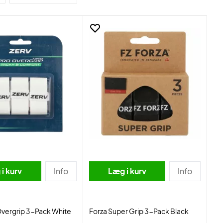
i kurv
Info
Læg i kurv
Info
Overgrip 3-Pack White
Forza Super Grip 3-Pack Black