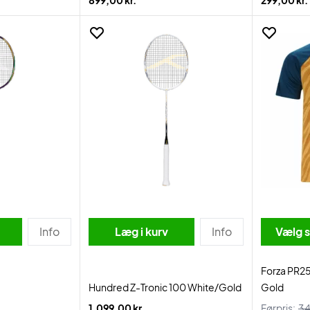
899,00 kr.
299,00 kr.
Info
Læg i kurv
Info
Vælg s
Forza PR25
Hundred Z-Tronic 100 White/Gold
Gold
1.099,00 kr.
Førpris:
34