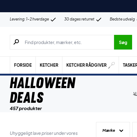
Levering: 1-2 hverdage
30 dages returret
Bedste udvalg
Søg efter produkter, mærker etc.
Søg
FORSIDE
KETCHER
KETCHER RÅDGIVER
TASKE
HALLOWEEN
DEALS
457 produkter
Mærke
Uhyggeligt lave priser under vores