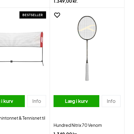
1.349,00 kr.
BESTSELLER
i kurv
Info
Læg i kurv
Info
ntonnet & Tennisnet til
Hundred Nitrix 70 Venom