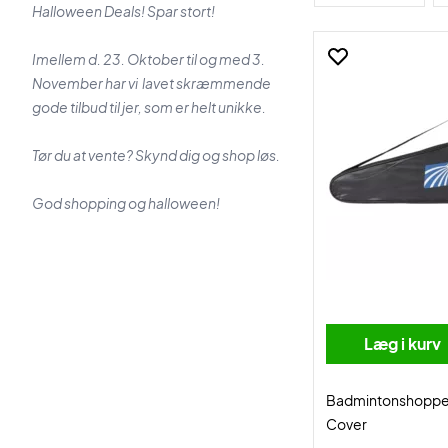
Halloween Deals! Spar stort!
Imellem d. 23. Oktober til og med 3.
November har vi lavet skræmmende
gode tilbud til jer, som er helt unikke.
Tør du at vente? Skynd dig og shop løs.
God shopping og halloween!
Læg i kurv
Badmintonshoppe
Cover