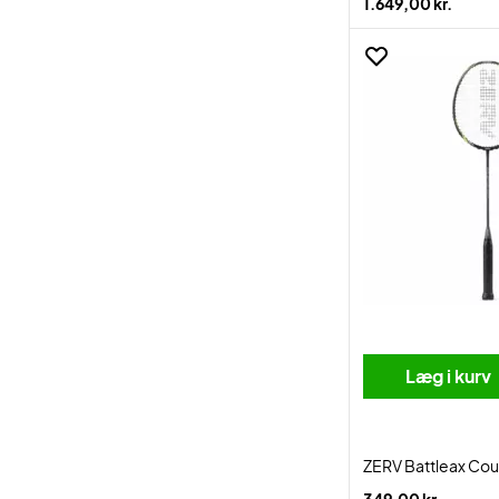
1.649,00 kr.
Læg i kurv
ZERV Battleax Cou