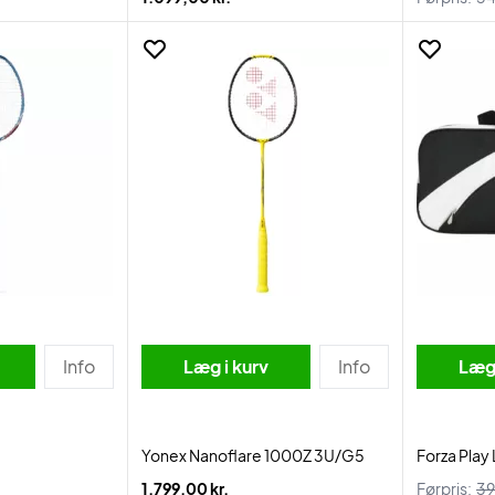
Info
Læg i kurv
Info
Læg 
Yonex Nanoflare 1000Z 3U/G5
Forza Play
1.799,00 kr.
Førpris:
39