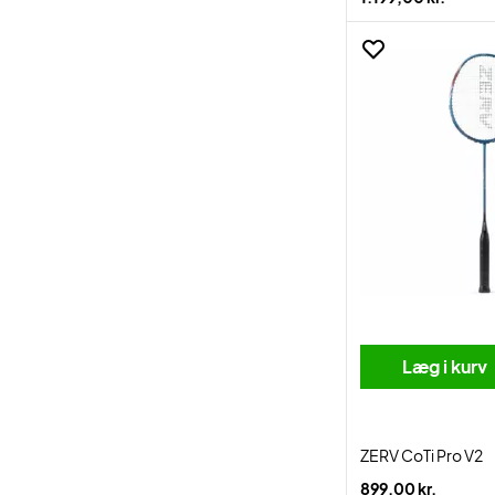
Læg i kurv
ZERV CoTi Pro V2
899,00 kr.