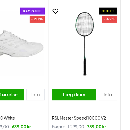
KAMPAGNE
OUTLET
- 20%
- 42%
tørrelse
Info
Læg i kurv
Info
30 White
RSL Master Speed 10000 V2
9,00
639,00 kr.
Førpris:
1.299,00
759,00 kr.