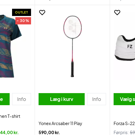
OUTLET
- 30%
se
Info
Læg i kurv
Info
Vælg s
en T-shirt
Yonex Arcsaber 11 Play
Forza S-2
44,00 kr.
590,00 kr.
Førpris:
59