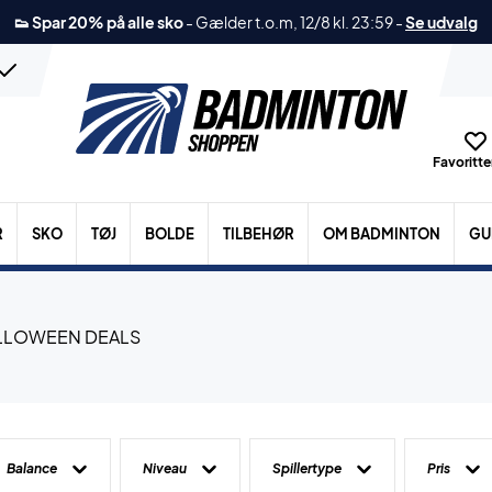
👟 Spar 20% på alle sko
-
Gælder t.o.m, 12/8 kl. 23:59
-
Se udvalg
Favoritter
R
SKO
TØJ
BOLDE
TILBEHØR
OM BADMINTON
GU
Balance
Niveau
Spillertype
Pris