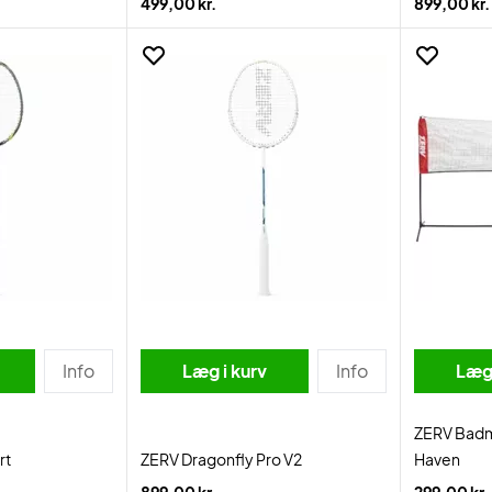
499,00 kr.
899,00 kr.
Info
Læg i kurv
Info
Læg 
ZERV Badmi
rt
ZERV Dragonfly Pro V2
Haven