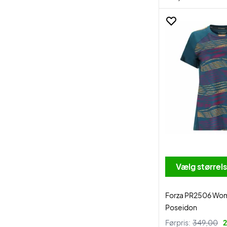
Vælg størrel
Forza PR2506 Wom
Poseidon
Førpris:
349,00
2