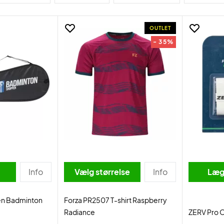
OUTLET
- 35%
Info
Vælg størrelse
Info
Læg 
n Badminton
Forza PR2507 T-shirt Raspberry
Radiance
ZERV Pro 