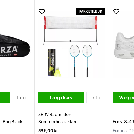
PAKKETILBUD
Info
Læg i kurv
Info
Vælg s
ZERV Badminton
et Bag Black
Sommerhuspakken
Forza S-4
599,00 kr.
Førpris:
79