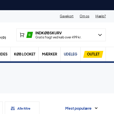
Gavekort
Om os
Hjælp?
INDKØBSKURV
0
Gratis fragt ved køb over 499 kr.
 (
0
)
IDES
KØB LOOKET
MÆRKER
UDELEG
OUTLET
Mest populære
Alle filtre