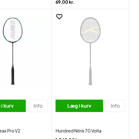
69,00 kr.
i kurv
Info
Læg i kurv
Info
eax Pro V2
Hundred Nitrix 70 Volta