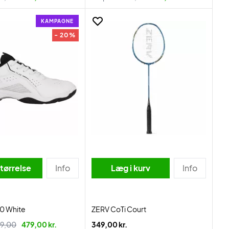
KAMPAGNE
- 20%
tørrelse
Info
Læg i kurv
Info
20 White
ZERV CoTi Court
9,00
479,00 kr.
349,00 kr.