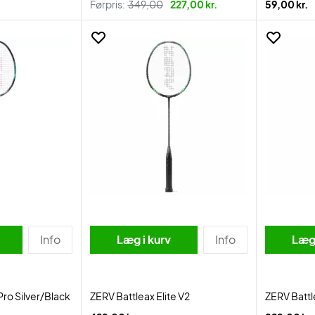
Førpris:
349,00
227,00 kr.
59,00 kr.
Info
Læg i kurv
Info
Læg 
Pro Silver/Black
ZERV Battleax Elite V2
ZERV Battl