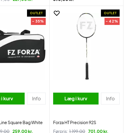
OUTLET
OUTLET
- 35%
- 42%
i kurv
Info
Læg i kurv
Info
 Line Square Bag White
Forza HT Precision 92S
9,00
259,00 kr.
Førpris:
1.199,00
701,00 kr.