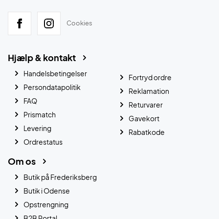
Cookies
Hjælp & kontakt
Handelsbetingelser
Fortryd ordre
Persondatapolitik
Reklamation
FAQ
Returvarer
Prismatch
Gavekort
Levering
Rabatkode
Ordrestatus
Om os
Butik på Frederiksberg
Butik i Odense
Opstrengning
B2B Portal