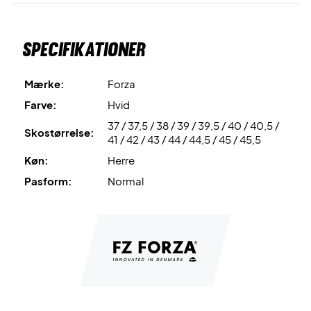
sit avancerede mønster sikrer optimalt greb i alle
bevægelser.
Specifikationer
ASE
er TPU-støtten under svangen, der forbedrer
stabiliteten, reducerer pronation og giver ekstra komfort
Mærke:
Forza
ved hurtige bevægelser.
Farve:
Hvid
37 / 37,5 / 38 / 39 / 39,5 / 40 / 40,5 /
Tag banen med storm – køb dette par badmintonsko i
Skostørrelse:
41 / 42 / 43 / 44 / 44,5 / 45 / 45,5
dag!
Køn:
Herre
Farve: Hvid og sort.
Pasform:
Normal