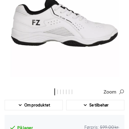
Zoom
Om produktet
Se tilbehør
Førpris:
599,00 kr.
På lager