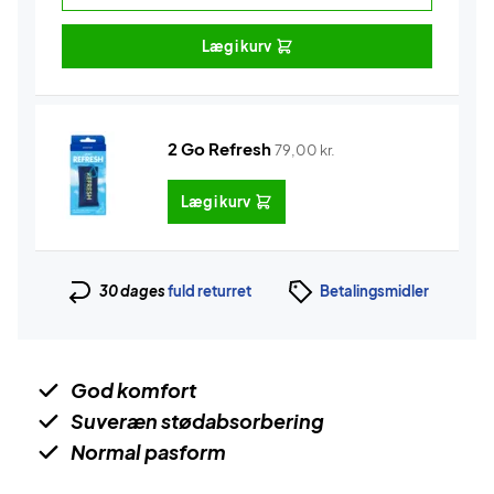
Læg i kurv
2 Go Refresh
79,00
kr.
Læg i kurv
30 dages
fuld returret
Betalingsmidler
God komfort
Suveræn stødabsorbering
Normal pasform