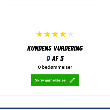
Kundens vurdering
0
af 5
0 bedømmelser
Skriv anmeldelse