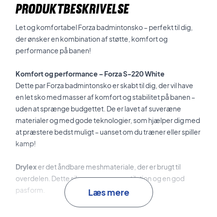
PRODUKTBESKRIVELSE
Let og komfortabel Forza badmintonsko – perfekt til dig,
der ønsker en kombination af støtte, komfort og
performance på banen!
Komfort og performance – Forza S-220 White
Dette par Forza badmintonsko er skabt til dig, der vil have
en let sko med masser af komfort og stabilitet på banen –
uden at sprænge budgettet. De er lavet af suveræne
materialer og med gode teknologier, som hjælper dig med
at præstere bedst muligt – uanset om du træner eller spiller
kamp!
Drylex
er det åndbare meshmateriale, der er brugt til
overdelen. Dette sikrer suveræn ventilation og en god
pasform.
Læs mere
F-Zone
er den skridsikre og slidstærke ydersål, som med