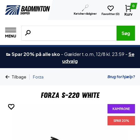
0
Ketcher rådgiver
Kurv
Favoritter (
0
)
Søg efter produkter, mærker etc.
Søg
MENU
👟 Spar 20% på alle sko
-
Gælder t.o.m, 12/8 kl. 23:59
-
Se
udvalg
|
Brug for hjælp?
Tilbage
Forza
Forza S-220 White
KAMPAGNE
KAMPAGNE
KAMPAGNE
KAMPAGNE
KAMPAGNE
KAMPAGNE
KAMPAGNE
SPAR 20%
SPAR 20%
SPAR 20%
SPAR 20%
SPAR 20%
SPAR 20%
SPAR 20%