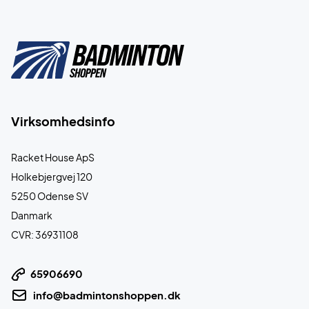
Virksomhedsinfo
Racket House ApS
Holkebjergvej 120
5250 Odense SV
Danmark
CVR: 36931108
65906690
info@badmintonshoppen.dk