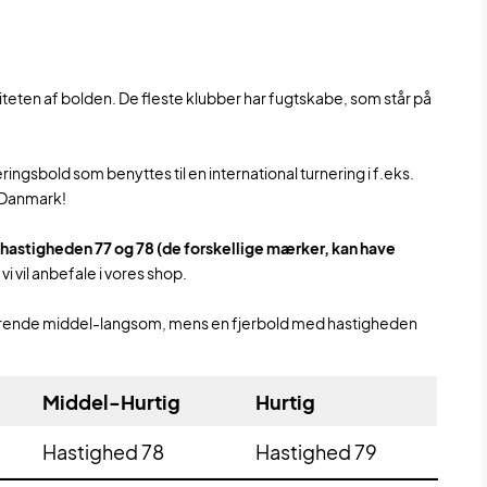
teten af bolden. De fleste klubber har fugtskabe, som står på
.
neringsbold som benyttes til en international turnering i f.eks.
i Danmark!
hastigheden 77 og 78 (de forskellige mærker, kan have
i vil anbefale i vores shop.
værende middel-langsom, mens en fjerbold med hastigheden
Middel-Hurtig
Hurtig
Hastighed 78
Hastighed 79