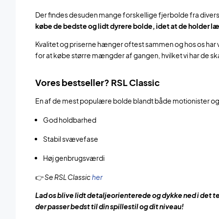
Der findes desuden mange forskellige fjerbolde fra divers
købe de bedste og lidt dyrere bolde, idet at de holder l
Kvalitet og priserne hænger oftest sammen og hos os har v
for at købe større mængder af gangen, hvilket vi har de sk
Vores bestseller? RSL Classic
En af de mest populære bolde blandt både motionister og 
God holdbarhed
Stabil svævefase
Høj genbrugsværdi
👉
Se RSL Classic
her
Lad os blive lidt detaljeorienterede og dykke ned i det te
der passer bedst til din spillestil og dit niveau!