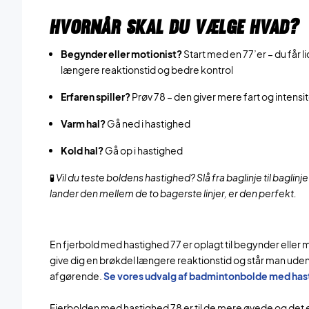
HVORNÅR SKAL DU VÆLGE HVAD?
Begynder eller motionist?
Start med en 77’er – du får li
længere reaktionstid og bedre kontrol
Erfaren spiller?
Prøv 78 – den giver mere fart og intensi
Varm hal?
Gå ned i hastighed
Kold hal?
Gå op i hastighed
🧪
Vil du teste boldens hastighed? Slå fra baglinje til baglinje
lander den mellem de to bagerste linjer, er den perfekt.
En fjerbold med hastighed 77 er oplagt til begynder eller 
give dig en brøkdel længere reaktionstid og står man uden
afgørende.
Se vores udvalg af badmintonbolde med hast
Fjerbolden med hastighed 78 er til de mere øvede og det 