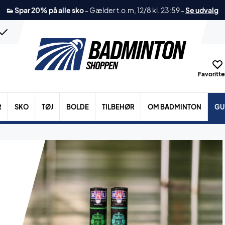
👟 Spar 20% på alle sko
-
Gælder t.o.m, 12/8 kl. 23:59
-
Se udvalg
Favoritter
R
SKO
TØJ
BOLDE
TILBEHØR
OM BADMINTON
GU