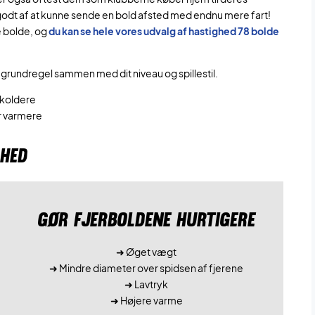
godt af at kunne sende en bold afsted med endnu mere fart!
e bolde, og
du kan se hele vores udvalg af hastighed 78 bolde
grundregel sammen med dit niveau og spillestil.
r koldere
er varmere
GHED
GØR FJERBOLDENE HURTIGERE
➜ Øget vægt
➜ Mindre diameter over spidsen af fjerene
➜ Lavtryk
➜ Højere varme