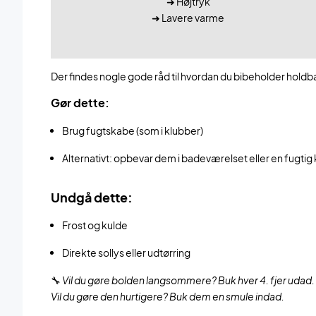
➜ Højtryk
➜ Lavere varme
Der findes nogle gode råd til hvordan du bibeholder hold
Gør dette:
Brug fugtskabe (som i klubber)
Alternativt: opbevar dem i badeværelset eller en fugtig
Undgå dette:
Frost og kulde
Direkte sollys eller udtørring
🔧
Vil du gøre bolden langsommere? Buk hver 4. fjer udad.
Vil du gøre den hurtigere? Buk dem en smule indad.