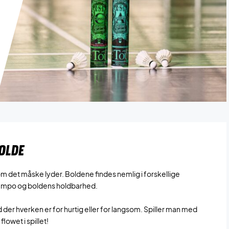
OLDE
som det måske lyder. Boldene findes nemlig i forskellige
 tempo og boldens holdbarhed.
ld der hverken er for hurtig eller for langsom. Spiller man med
lowet i spillet!