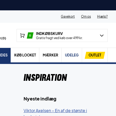
Gavekort
Om os
Hjælp?
INDKØBSKURV
0
Gratis fragt ved køb over 499 kr.
 (
0
)
IDES
KØB LOOKET
MÆRKER
UDELEG
OUTLET
Inspiration
Nyeste indlæg
Viktor Axelsen – En af de største i