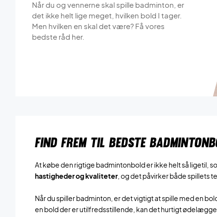
Når du og vennerne skal spille badminton, er
det ikke helt lige meget, hvilken bold I tager.
Men hvilken en skal det være? Få vores
bedste råd her.
FIND FREM TIL BEDSTE BADMINTONB
At købe den rigtige badmintonbold er ikke helt så ligetil, 
hastigheder og kvaliteter
, og det påvirker både spillets
Når du spiller badminton, er det vigtigt at spille med en bo
en bold der er utilfredsstillende, kan det hurtigt ødelægge f