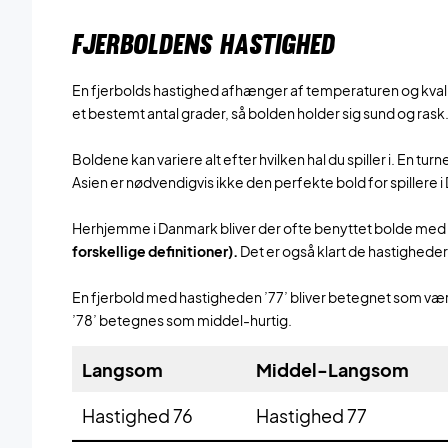
FJERBOLDENS HASTIGHED
En fjerbolds hastighed afhænger af temperaturen og kvali
et bestemt antal grader, så bolden holder sig sund og rask
Boldene kan variere alt efter hvilken hal du spiller i. En tur
Asien er nødvendigvis ikke den perfekte bold for spillere 
Herhjemme i Danmark bliver der ofte benyttet bolde med
forskellige definitioner).
Det er også klart de hastigheder v
En fjerbold med hastigheden ’77’ bliver betegnet som 
’78’ betegnes som middel-hurtig.
Langsom
Middel-Langsom
Hastighed 76
Hastighed 77