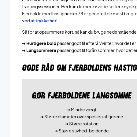
træningssessioner. Her kan de mere øvede spillere nyde 
Fjerbolde med hastighed er 78 er generelt de mest brugt
ved at trykke her
!
Så for at opsummere kort, så kan du bruge nedenstående 
➜
Hurtigere bold
passer godt til efterår/vinter, hvor det e
➜
Langsommere
passer godt til forår/sommer, hvor det 
GODE RÅD OM FJERBOLDENS HASTI
GØR FJERBOLDENE LANGSOMME
➜ Mindre vægt
➜ Større diameter over spidsen af fjerene
➜ Større rotation
➜ Større stivhed i boldende