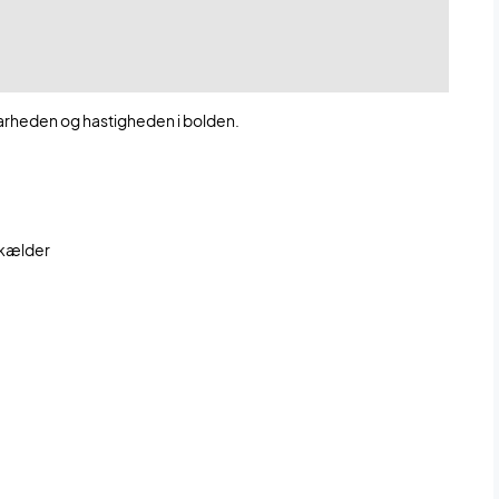
barheden og hastigheden i bolden.
 kælder