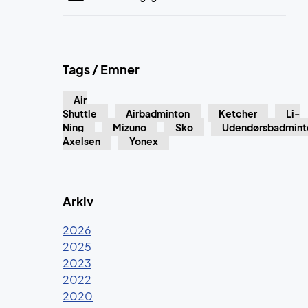
Tags / Emner
Air
Shuttle
Airbadminton
Ketcher
Li-
Ning
Mizuno
Sko
Udendørsbadmint
Axelsen
Yonex
Arkiv
2026
2025
2023
2022
2020