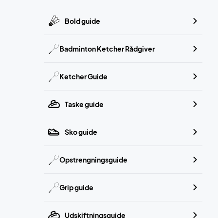
Bold guide
Badminton Ketcher Rådgiver
Ketcher Guide
Taske guide
Sko guide
Opstrengningsguide
Grip guide
Udskiftningsguide