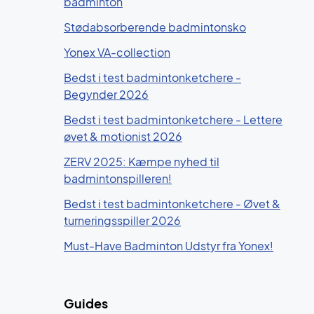
badminton
Stødabsorberende badmintonsko
Yonex VA-collection
Bedst i test badmintonketchere -
Begynder 2026
Bedst i test badmintonketchere - Lettere
øvet & motionist 2026
ZERV 2025: Kæmpe nyhed til
badmintonspilleren!
Bedst i test badmintonketchere - Øvet &
turneringsspiller 2026
Must-Have Badminton Udstyr fra Yonex!
Guides