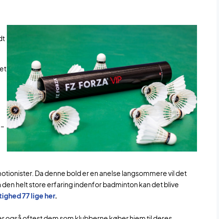
dt
tet
 –
motionister. Da denne bold er en anelse langsommere vil det
 den helt store erfaring indenfor badminton kan det blive
ighed 77 lige her
.
er også oftest dem som klubberne køber hjem til deres