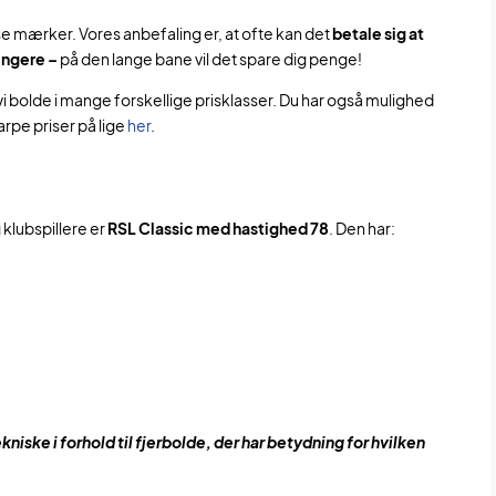
e mærker. Vores anbefaling er, at ofte kan det
betale sig at
ængere –
på den lange bane vil det spare dig penge!
i bolde i mange forskellige prisklasser. Du har også mulighed
arpe priser på lige
her
.
klubspillere er
RSL Classic med hastighed 78
. Den har:
kniske i forhold til fjerbolde, der har betydning for hvilken