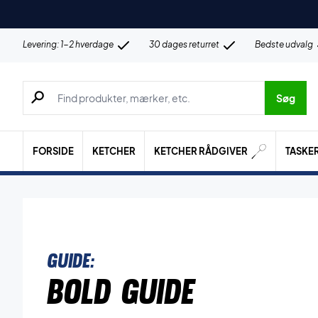
Levering: 1-2 hverdage
30 dages returret
Bedste udvalg
Søg efter produkter, mærker etc.
Søg
FORSIDE
KETCHER
KETCHER RÅDGIVER
TASKE
Guide:
Bold guide