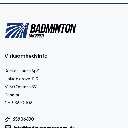
Virksomhedsinfo
Racket House ApS
Holkebjergvej 120
5250 Odense SV
Danmark
CVR: 36931108
65906690
info@badmintonshoppen.dk