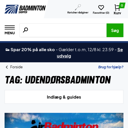
0
Ketcher rådgiver
Kurv
Favoritter (
0
)
Søg efter produkter, mærker etc.
Søg
MENU
👟 Spar 20% på alle sko
-
Gælder t.o.m, 12/8 kl. 23:59
-
Se
udvalg
Forside
Brug for hjælp?
Tag:
Udendørsbadminton
Indlæg & guides