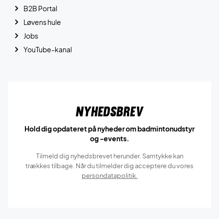
B2B Portal
Løvens hule
Jobs
YouTube-kanal
Nyhedsbrev
Hold dig opdateret på nyheder om badmintonudstyr
og -events.
Tilmeld dig nyhedsbrevet herunder. Samtykke kan
trækkes tilbage. Når du tilmelder dig acceptere du vores
persondatapolitik.