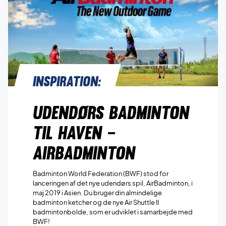
Inspiration:
Udendørs badminton
til haven –
AirBadminton
Badminton World Federation (BWF) stod for
lanceringen af det nye udendørs spil, AirBadminton, i
maj 2019 i Asien. Du bruger din almindelige
badminton ketcher og de nye Air Shuttle II
badmintonbolde, som er udviklet i samarbejde med
BWF!