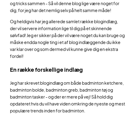
og tricks sammen - Så vil denne blog lige være noget for
dig, for jeg har det nemlig selv på helt samme måde!
Og heldigvis har jeg allerede samlet række blogindlæg,
der vil servere information lige til dig på et skinnende
sølvfad! Jeg er sikker på der vil være noget du kan bruge og
måske endda nogle ting i et af blog indlæggende du ikke
var klar over og som dermed vil kunne give dig en ekstra
fordel!
En række forskellige indlæg
Jeg har skrevet blogindlæg om både badminton ketchere,
badminton bolde, badminton greb, badminton tøj og
badminton tasker - og der er mere på vej! Så hold dig
opdateret hvis du vil have viden omkring de nyeste og mest
populære trends inden for badminton.