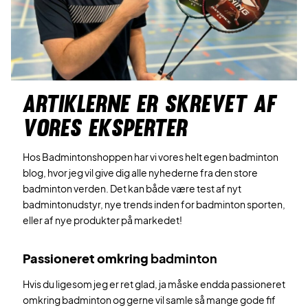
ARTIKLERNE ER SKREVET AF
VORES EKSPERTER
Hos Badmintonshoppen har vi vores helt egen badminton
blog, hvor jeg vil give dig alle nyhederne fra den store
badminton verden. Det kan både være test af nyt
badmintonudstyr, nye trends inden for badminton sporten,
eller af nye produkter på markedet!
Passioneret omkring
badminton
Hvis du ligesom jeg er ret glad, ja måske endda passioneret
omkring badminton og gerne vil samle så mange gode fif