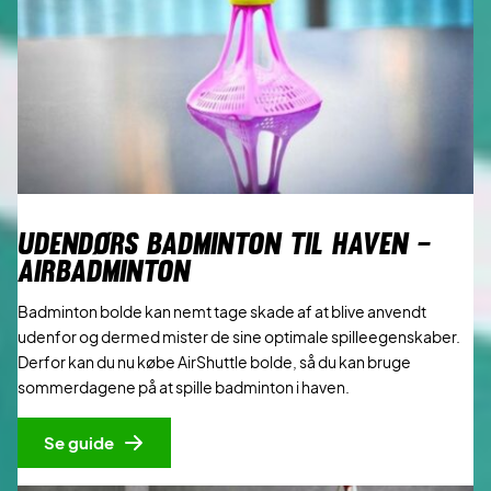
UDENDØRS BADMINTON TIL HAVEN –
AIRBADMINTON
Badminton bolde kan nemt tage skade af at blive anvendt
udenfor og dermed mister de sine optimale spilleegenskaber.
Derfor kan du nu købe AirShuttle bolde, så du kan bruge
sommerdagene på at spille badminton i haven.
Se guide