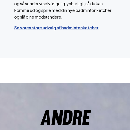
og så sender vi selvfølgelig lynhurtigt, så du kan
komme ud og spille med din nye badmintonketcher
og slå dine modstandere.
Se vores store udvalg af badmintonketcher
Andre