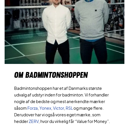
OM BADMINTONSHOPPEN
Badmintonshoppen har et af Danmarks største
udvalg af udstyr inden for badminton. Vi forhandler
nogle af de bedste og mest anerkendte mærker
såsom
Forza
,
Yonex
,
Victor
,
RSL
og mange flere.
Derudover har vi også vores eget mærke, som
hedder
ZERV
, hvor du virkelig får “Value for Money”.