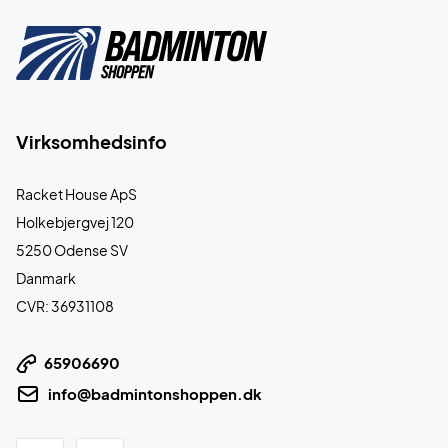
Virksomhedsinfo
Racket House ApS
Holkebjergvej 120
5250 Odense SV
Danmark
CVR: 36931108
65906690
info@badmintonshoppen.dk