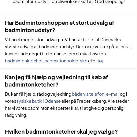
badminton udstyr – du bliver ikke skuffet. God shopping!
Har Badmintonshoppen et stort udvalg af
badmintonudstyr?
Vi har et meget stort udvalg ja. Vi har faktisk et af Danmarks
største udvalg af badminton udstyr. Derfor er vi sikre på, at du vil
kunne finde noget til dig, uanset om du skal have en
badmintonketcher
,
badmintonbolde
,
sko
eller
tøj
.
Kan jeg få hjælp og vejledning til køb af
badmintonketcher?
Du kan få hjælp, råd og vejledning
både via telefon, e-mail
og i
vores
fysiske butik i Odense
eller på Frederiksberg. Alle steder
har vi vores badminton eksperter klar, til at give dig personlig
rådgivning.
Hvilken badmintonketcher skal jeg vælge?