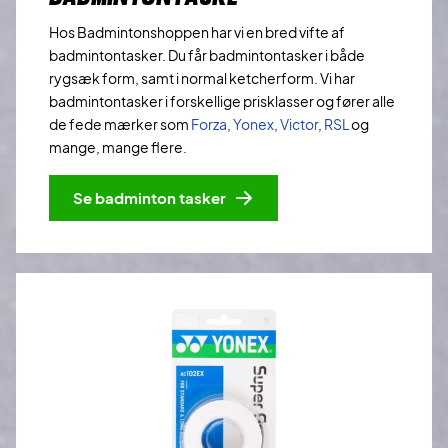
Hos Badmintonshoppen har vi en bred vifte af
badmintontasker. Du får badmintontasker i både
rygsæk form, samt i normal ketcherform. Vi har
badmintontasker i forskellige prisklasser og fører alle
de fede mærker som
Forza
,
Yonex
,
Victor
,
RSL
og
mange, mange flere.
Se badminton tasker