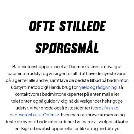
OFTE STILLEDE
SPØRGSMÅL
Badmintonshoppen har et af Danmarks største udvalg af
badminton udstyr og vi sørger for altid at have de nyeste varer
på lager før alle andre, samt lave de bedste tilbud på badminton
udstyr til netop dig! Har du brug for
hjælp og rådgivning
, så
kontakt vores badmintoneksperter på enten mail eller
telefonten og så guider vi dig, så du vælger det helt rigtige
udstyr. Vi har endda også et testcenter i
vores fysiske
badmintonbutik i Odense
, hvor man kan prøve at mærke og
teste de nyeste badmintonketcher før man evt. vælger at købe
en. Kig forbi webshoppen eller butikken og find dit nye