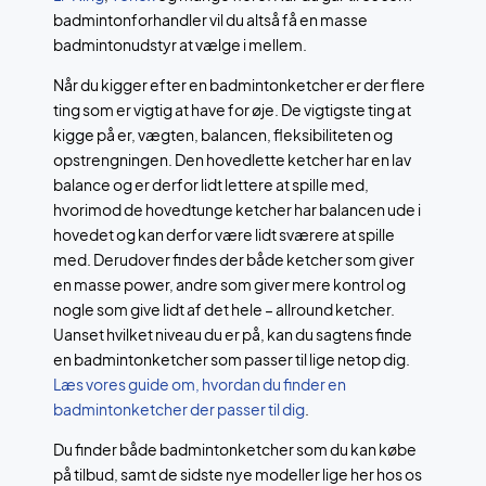
badmintonforhandler vil du altså få en masse
badmintonudstyr at vælge i mellem.
Når du kigger efter en badmintonketcher er der flere
ting som er vigtig at have for øje. De vigtigste ting at
kigge på er, vægten, balancen, fleksibiliteten og
opstrengningen. Den hovedlette ketcher har en lav
balance og er derfor lidt lettere at spille med,
hvorimod de hovedtunge ketcher har balancen ude i
hovedet og kan derfor være lidt sværere at spille
med. Derudover findes der både ketcher som giver
en masse power, andre som giver mere kontrol og
nogle som give lidt af det hele – allround ketcher.
Uanset hvilket niveau du er på, kan du sagtens finde
en badmintonketcher som passer til lige netop dig.
Læs vores guide om, hvordan du finder en
badmintonketcher der passer til dig
.
Du finder både badmintonketcher som du kan købe
på tilbud, samt de sidste nye modeller lige her hos os