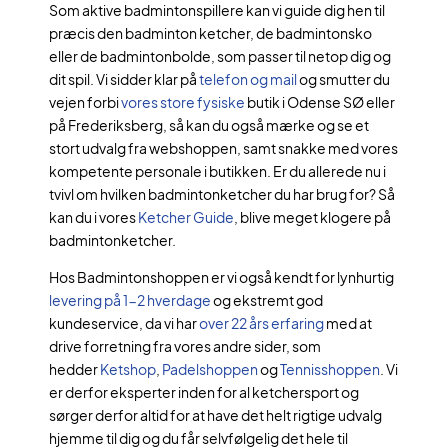
Som aktive badmintonspillere kan vi guide dig hen til
præcis den badminton ketcher, de badmintonsko
eller de badmintonbolde, som passer til netop dig og
dit spil. Vi sidder klar på
telefon og mail
og smutter du
vejen forbi
vores store fysiske
butik i Odense SØ eller
på Frederiksberg, så kan du også mærke og se et
stort udvalg fra webshoppen, samt snakke med vores
kompetente personale i butikken. Er du allerede nu i
tvivl om hvilken badmintonketcher du har brug for? Så
kan du i vores
Ketcher Guide
, blive meget klogere på
badmintonketcher.
Hos Badmintonshoppen er vi også kendt for lynhurtig
levering på 1-2 hverdage
og ekstremt god
kundeservice, da vi har
over 22 års erfaring
med at
drive forretning fra vores andre sider, som
hedder
Ketshop
,
Padelshoppen
og
Tennisshoppen
. Vi
er derfor eksperter inden for al ketchersport og
sørger derfor altid for at have det helt rigtige udvalg
hjemme til dig og du får selvfølgelig det hele til