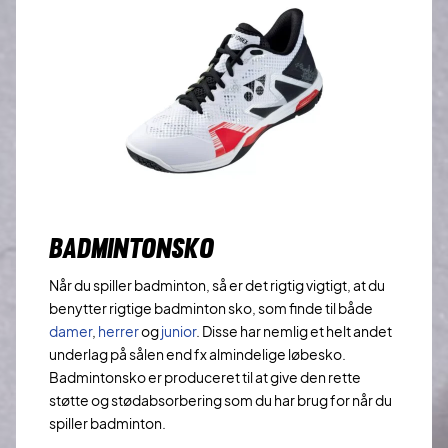
BADMINTONSKO
Når du spiller badminton, så er det rigtig vigtigt, at du
benytter rigtige badminton sko, som finde til både
damer
,
herrer
og
junior
. Disse har nemlig et helt andet
underlag på sålen end fx almindelige løbesko.
Badmintonsko er produceret til at give den rette
støtte og stødabsorbering som du har brug for når du
spiller badminton.