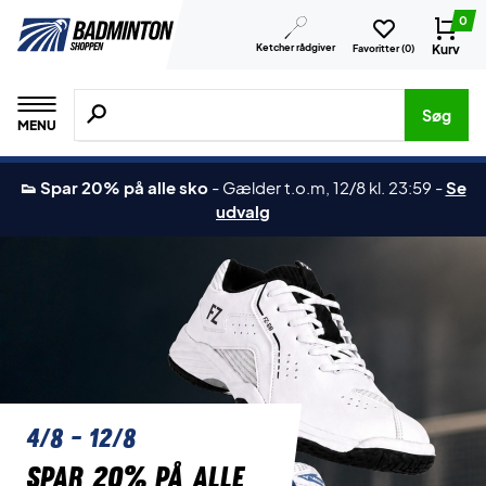
0
Ketcher rådgiver
Kurv
Favoritter (
0
)
Søg efter produkter, mærker etc.
Søg
MENU
👟 Spar 20% på alle sko
-
Gælder t.o.m, 12/8 kl. 23:59
-
Se
udvalg
4/8 - 12/8
Spar 20% på alle