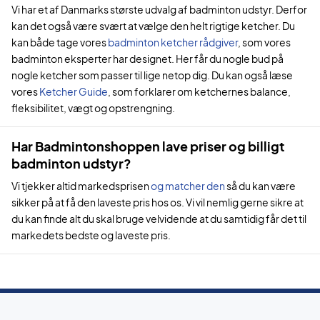
Vi har et af Danmarks største udvalg af badminton udstyr. Derfor
kan det også være svært at vælge den helt rigtige ketcher. Du
kan både tage vores
badminton ketcher rådgiver
, som vores
badminton eksperter har designet. Her får du nogle bud på
nogle ketcher som passer til lige netop dig. Du kan også læse
vores
Ketcher Guide
, som forklarer om ketchernes balance,
fleksibilitet, vægt og opstrengning.
Har Badmintonshoppen lave priser og billigt
badminton udstyr?
Vi tjekker altid markedsprisen
og matcher den
så du kan være
sikker på at få den laveste pris hos os. Vi vil nemlig gerne sikre at
du kan finde alt du skal bruge velvidende at du samtidig får det til
markedets bedste og laveste pris.