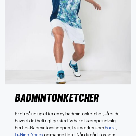
BADMINTONKETCHER
Er du på udkig efter en ny badmintonketcher, så er du
havnet det helt rigtige sted. Vi har et kæmpe udvalg
her hos Badmintonshoppen, fra mærker som
Forza
,
Li-Ning
,
Yonex
og mange flere. Når du går til os som