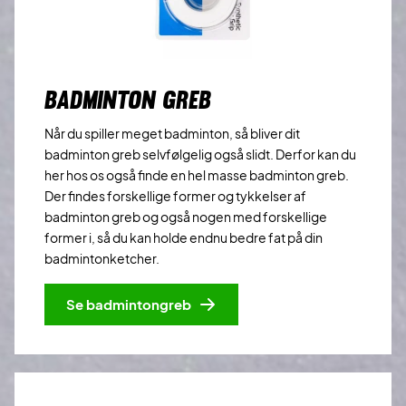
BADMINTON GREB
Når du spiller meget badminton, så bliver dit
badminton greb selvfølgelig også slidt. Derfor kan du
her hos os også finde en hel masse badminton greb.
Der findes forskellige former og tykkelser af
badminton greb og også nogen med forskellige
former i, så du kan holde endnu bedre fat på din
badmintonketcher.
Se badmintongreb