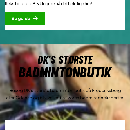
fleksibiliteten. Bliv klogere på det hele lige her!
Se guide
DK’s største
Badmintonbutik
Besøg DK’s største badminton butik på Frederiksberg
eller Odense og bliv vejledt af vores badmintoneksperter.