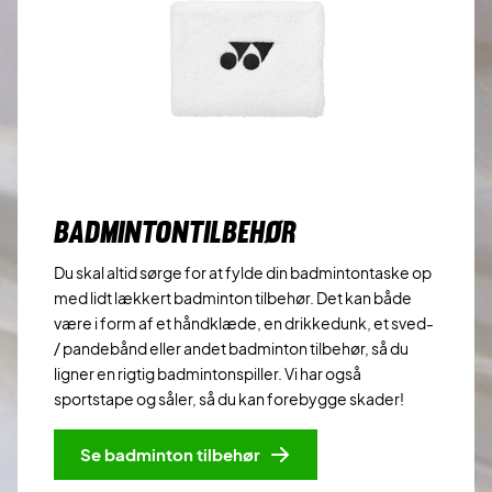
BADMINTONTILBEHØR
Du skal altid sørge for at fylde din badmintontaske op
med lidt lækkert badminton tilbehør. Det kan både
være i form af et håndklæde, en drikkedunk, et sved-
/ pandebånd eller andet badminton tilbehør, så du
ligner en rigtig badmintonspiller. Vi har også
sportstape og såler, så du kan forebygge skader!
Se badminton tilbehør