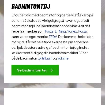
BADMINTONTØJ
Er du helt vild med badminton og gerne vil stå skarp på
banen, så skal du selvfølgelig også have noget fedt
badminton tøj! Hos Badmintonshoppen har vi alt det
fede fra mærker som
Forza
,
Li-Ning
,
Yonex
,
Forza
,
samt vores eget mærke
ZERV
. Der kommer hele tiden
nyt og du får det hele til de skarpeste priser her hos
os. Tjek det store udvalg af badminton tøj og find et
lækkert sæt til dig og din badminton makker. Vi har
både badminton
tøj til børn
og
voksne
.
Se badminton tøj