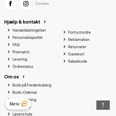
Cookies
Hjælp & kontakt
Handelsbetingelser
Fortryd ordre
Persondatapolitik
Reklamation
FAQ
Returvarer
Prismatch
Gavekort
Levering
Rabatkode
Ordrestatus
Om os
Butik på Frederiksberg
Butik i Odense
Opstrengning
B2B Portal
Løvens hule