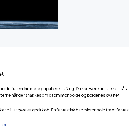
et
 fra endnu mere populære Li-Ning. Du kan være helt sikker på, at d
rterne når der snakkes om badmintonbolde og boldenes kvalitet.
ker på, at gøre et godt køb. En fantastisk badmintonbold fra et fantas
e
her
.