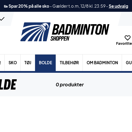
👟 Spar 20% på alle sko
-
Gælder t.o.m, 12/8 kl. 23:59
-
Se udvalg
Favoritter
R
SKO
TØJ
BOLDE
TILBEHØR
OM BADMINTON
GU
lde
0 produkter