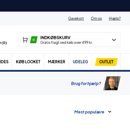
Gavekort
Om os
Hjælp?
INDKØBSKURV
0
Gratis fragt ved køb over 499 kr.
 (
0
)
IDES
KØB LOOKET
MÆRKER
UDELEG
OUTLET
Brug for hjælp?
Mest populære