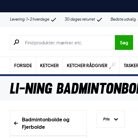
Levering: 1-2 hverdage
30 dages returret
Bedste udvalg
Søg efter produkter, mærker etc.
Søg
FORSIDE
KETCHER
KETCHER RÅDGIVER
TASKE
Li-Ning Badmintonbo
Badmintonbolde og
Pris
Fjerbolde