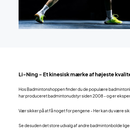
Li-Ning - Et kinesisk mærke af højeste kvalit
Hos Badmintonshoppen finder du de populære badmintonbolde
har produceret badmintonudstyr siden 2008 - og er ekspe
Vær sikker på at få noget for pengene - Her kan du være sik
Se desuden det store udvalg af andre badmintonbolde lig