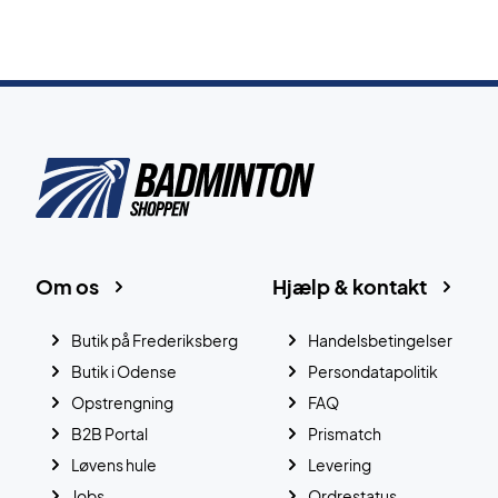
Om os
Hjælp & kontakt
Butik på Frederiksberg
Handelsbetingelser
Butik i Odense
Persondatapolitik
Opstrengning
FAQ
B2B Portal
Prismatch
Løvens hule
Levering
Jobs
Ordrestatus