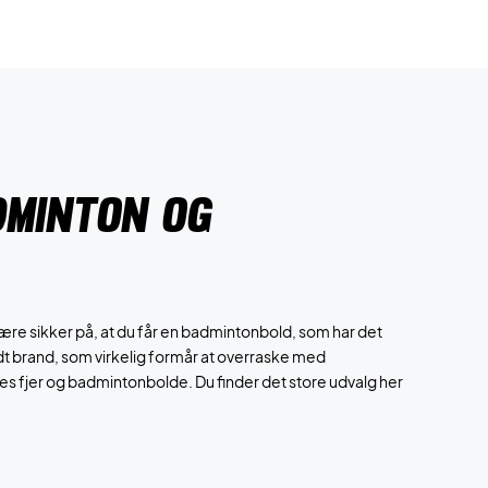
dminton og
ære sikker på, at du får en badmintonbold, som har det
dt brand, som virkelig formår at overraske med
res fjer og badmintonbolde. Du finder det store udvalg her