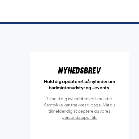
Nyhedsbrev
Hold dig opdateret på nyheder om
badmintonudstyr og -events.
Tilmeld dig nyhedsbrevet herunder.
Samtykke kan trækkes tilbage. Når du
tilmelder dig acceptere du vores
persondatapolitik.