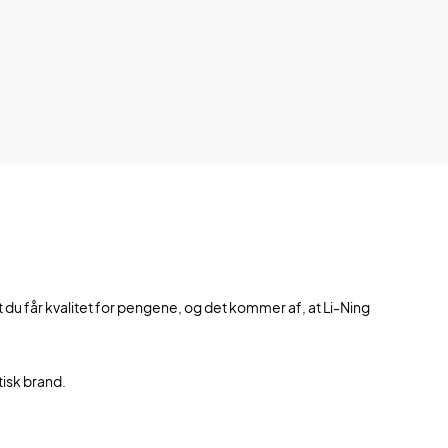
u får kvalitet for pengene, og det kommer af, at Li-Ning
tisk brand.