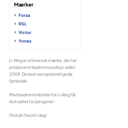
Mærker
Forza
RSL
Victor
Yonex
Li-Ning er et kinesisk mærke, der har
produceret badmintonudstyr siden
2008. De laver exceptionelt gode
fjerbolde.
Med badmintonbolde fra Li-Ning får
du kvalitet for pengene!
Find din favorit i dag!