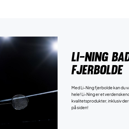
li-ning ba
fjerbolde
Med Li-Ning fjerbolde kan du v
hele! Li-Ning er et verdensken
kvalitetsprodukter, inklusiv de
på siden!