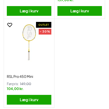
Læg i kurv
Læg i kurv
OUTLET
- 30%
RSL Pro 450 Mini
Førpris:
149,00
104,00 kr.
Læg i kurv