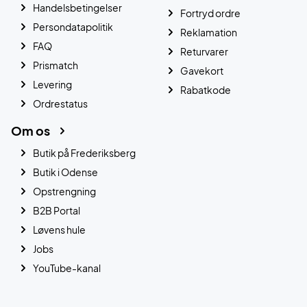
Handelsbetingelser
Fortryd ordre
Persondatapolitik
Reklamation
FAQ
Returvarer
Prismatch
Gavekort
Levering
Rabatkode
Ordrestatus
Om os
Butik på Frederiksberg
Butik i Odense
Opstrengning
B2B Portal
Løvens hule
Jobs
YouTube-kanal