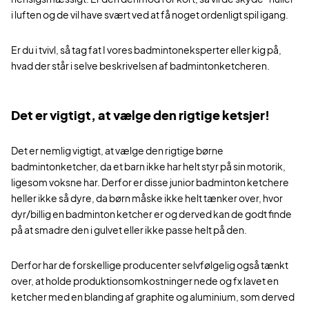
i luften og de vil have svært ved at få noget ordenligt spil igang.
Er du i tvivl, så tag fat I vores badmintoneksperter eller kig på,
hvad der står i selve beskrivelsen af badmintonketcheren.
Det er vigtigt, at vælge den rigtige ketsjer!
Det er nemlig vigtigt, at vælge den rigtige børne
badmintonketcher, da et barn ikke har helt styr på sin motorik,
ligesom voksne har. Derfor er disse junior badminton ketchere
heller ikke så dyre, da børn måske ikke helt tænker over, hvor
dyr/billig en badminton ketcher er og derved kan de godt finde
på at smadre den i gulvet eller ikke passe helt på den.
Derfor har de forskellige producenter selvfølgelig også tænkt
over, at holde produktionsomkostninger nede og fx lavet en
ketcher med en blanding af graphite og aluminium, som derved