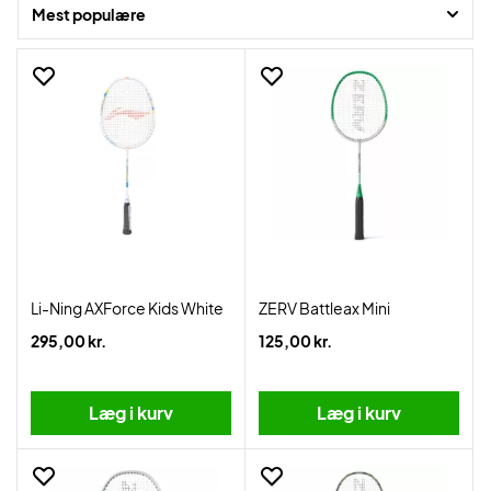
Mest populære
Li-Ning AXForce Kids White
ZERV Battleax Mini
295,00 kr.
125,00 kr.
Læg i kurv
Læg i kurv