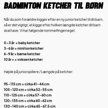
Badminton ketcher til børn
Når du som forældre kigger efter en ny junior ketcher til dit barn,
så er det vigtigt, at kigge efter hvilken længde ketcher dit barn
skal have. Vi har følgende tommelfingerregel:
0-3 år = baby ketcher
3-6 år = miniton ketcher
6-9 år = børne ketcher
10 år + = voksen ketcher
Højde på juniorspillere / Længde på ketcher:
95-115 cm = cirka 41-44 cm
105-120 cm = cirka 52-55 cm
110-125 cm = cirka 57-60 cm
120-135 cm = cirka 60-62 cm
130-140 cm = cirka 65-67,5 cm