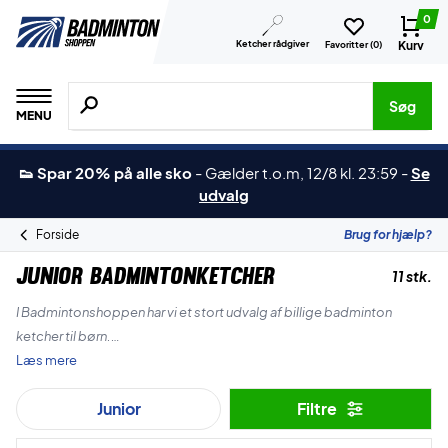
0
Ketcher rådgiver
Kurv
Favoritter (
0
)
Søg efter produkter, mærker etc.
Søg
MENU
👟 Spar 20% på alle sko
-
Gælder t.o.m, 12/8 kl. 23:59
-
Se
udvalg
Forside
Brug for hjælp?
Junior Badmintonketcher
11 stk.
I Badmintonshoppen har vi et stort udvalg af billige badminton
ketcher til børn.
Læs mere
Vi har alle de tilgængelige størrelser, hvad enten du er helt ny og skal
Junior
Filtre
have en miniton børne ketcher eller hvis du ønsker en fuld graphite
junior ketcher, så har vi selvfølgelig også det.