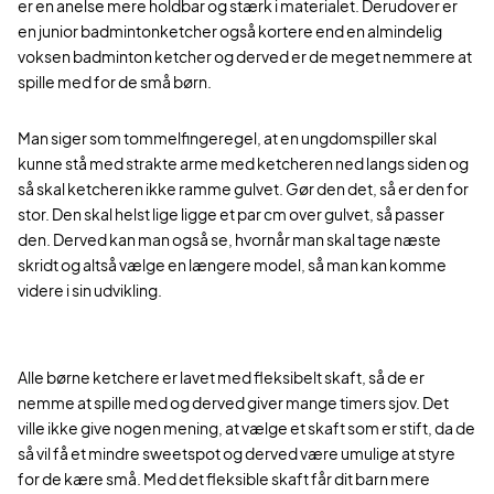
er en anelse mere holdbar og stærk i materialet. Derudover er
en junior badmintonketcher også kortere end en almindelig
voksen badminton ketcher og derved er de meget nemmere at
spille med for de små børn.
Man siger som tommelfingeregel, at en ungdomspiller skal
kunne stå med strakte arme med ketcheren ned langs siden og
så skal ketcheren ikke ramme gulvet. Gør den det, så er den for
stor. Den skal helst lige ligge et par cm over gulvet, så passer
den. Derved kan man også se, hvornår man skal tage næste
skridt og altså vælge en længere model, så man kan komme
videre i sin udvikling.
Alle børne ketchere er lavet med fleksibelt skaft, så de er
nemme at spille med og derved giver mange timers sjov. Det
ville ikke give nogen mening, at vælge et skaft som er stift, da de
så vil få et mindre sweetspot og derved være umulige at styre
for de kære små. Med det fleksible skaft får dit barn mere