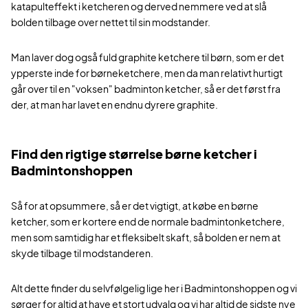
katapulteffekt i ketcheren og derved nemmere ved at slå
bolden tilbage over nettet til sin modstander.
Man laver dog også fuld graphite ketchere til børn, som er det
ypperste inde for børneketchere, men da man relativt hurtigt
går over til en "voksen" badminton ketcher, så er det først fra
der, at man har lavet en endnu dyrere graphite.
Find den rigtige størrelse børne ketcher i
Badmintonshoppen
Så for at opsummere, så er det vigtigt, at købe en børne
ketcher, som er kortere end de normale badmintonketchere,
men som samtidig har et fleksibelt skaft, så bolden er nem at
skyde tilbage til modstanderen.
Alt dette finder du selvfølgelig lige her i Badmintonshoppen og vi
sørger for altid at have et stort udvalg og vi har altid de sidste nye