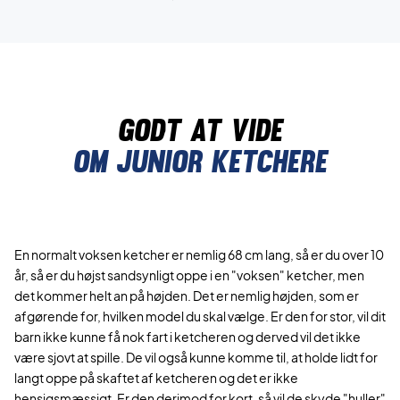
Godt at vide
Om junior ketchere
En normalt voksen ketcher er nemlig 68 cm lang, så er du over 10
år, så er du højst sandsynligt oppe i en "voksen" ketcher, men
det kommer helt an på højden. Det er nemlig højden, som er
afgørende for, hvilken model du skal vælge. Er den for stor, vil dit
barn ikke kunne få nok fart i ketcheren og derved vil det ikke
være sjovt at spille. De vil også kunne komme til, at holde lidt for
langt oppe på skaftet af ketcheren og det er ikke
hensigsmæssigt. Er den derimod for kort, så vil de skyde "huller"