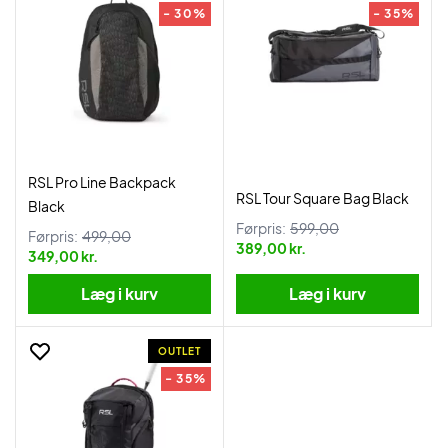
- 30%
- 35%
RSL Pro Line Backpack
RSL Tour Square Bag Black
Black
Førpris:
599,00
Førpris:
499,00
389,00 kr.
349,00 kr.
Læg i kurv
Læg i kurv
OUTLET
- 35%