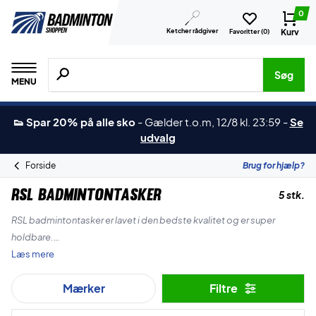
0
Ketcher rådgiver
Kurv
Favoritter (
0
)
Søg efter produkter, mærker etc.
Søg
MENU
👟 Spar 20% på alle sko
-
Gælder t.o.m, 12/8 kl. 23:59
-
Se
udvalg
Forside
Brug for hjælp?
RSL Badmintontasker
5 stk.
RSL badmintontasker er lavet i den bedste kvalitet og er super
holdbare.
Læs mere
Du får i Badmintonshoppen et bredt udvalg af tasker fra RSL og
Mærker
Filtre
søger du efter en billig og pæn bag, så skal du kigge vejen forbi RSL.