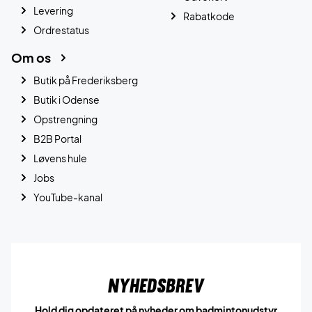
Levering
Rabatkode
Ordrestatus
Om os
Butik på Frederiksberg
Butik i Odense
Opstrengning
B2B Portal
Løvens hule
Jobs
YouTube-kanal
Nyhedsbrev
Hold dig opdateret på nyheder om badmintonudstyr