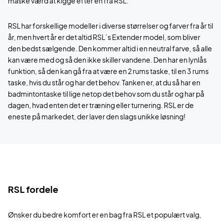
måske værd at kigge efter en fra RSL.
RSL har forskellige modeller i diverse størrelser og farver fra år til
år, men hvert år er det altid RSL´s Extender model, som bliver
den bedst sælgende. Den kommer altid i en neutral farve, så alle
kan være med og så den ikke skiller vandene. Den har en lynlås
funktion, så den kan gå fra at være en 2 rums taske, til en 3 rums
taske, hvis du står og har det behov. Tanken er, at du så har en
badmintontaske til lige netop det behov som du står og har på
dagen, hvad enten det er træning eller turnering. RSL er de
eneste på markedet, der laver den slags unikke løsning!
RSL fordele
Ønsker du bedre komfort er en bag fra RSL et populært valg,