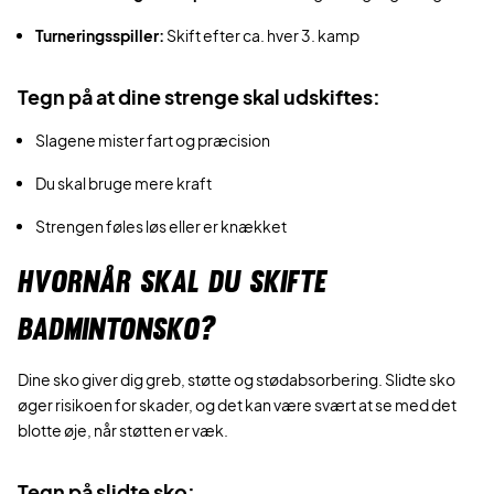
Turneringsspiller:
Skift efter ca. hver 3. kamp
Tegn på at dine strenge skal udskiftes:
Slagene mister fart og præcision
Du skal bruge mere kraft
Strengen føles løs eller er knækket
HVORNÅR SKAL DU SKIFTE
BADMINTONSKO?
Dine sko giver dig greb, støtte og stødabsorbering. Slidte sko
øger risikoen for skader, og det kan være svært at se med det
blotte øje, når støtten er væk.
Tegn på slidte sko: