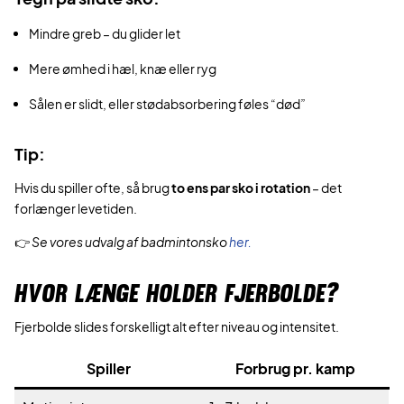
Mindre greb – du glider let
Mere ømhed i hæl, knæ eller ryg
Sålen er slidt, eller stødabsorbering føles “død”
Tip:
Hvis du spiller ofte, så brug
to ens par sko i rotation
– det
forlænger levetiden.
👉
Se vores udvalg af badmintonsko
her.
HVOR LÆNGE HOLDER FJERBOLDE?
Fjerbolde slides forskelligt alt efter niveau og intensitet.
Spiller
Forbrug pr. kamp