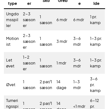
Sko
Greb
type
er
e
lde
Ungdo
2-3
1
1 pr.
msspil
sæson
6 mdr
6 mdr
sæson
kamp
ler
er
2-3
Motion
1
3-6
1-3 pr.
sæson
3 mdr
ist
sæson
mdr
kamp
er
1-2
Let
1
3-6
1-3 pr.
sæson
1 mdr
øvet
sæson
mdr
kamp
er
3-6
1
2 par/1
14
1-3
Øvet
pr.
sæson
sæson
dage
mdr
kamp
Turneri
6-12
1
2 par/1
14
ngsspi
<1 mdr
pr.