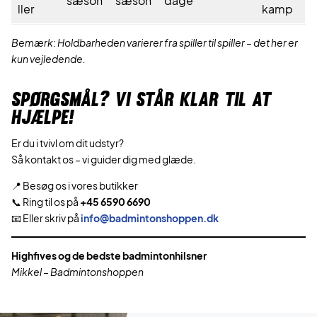
sæson
sæson
dage
ller
kamp
Bemærk: Holdbarheden varierer fra spiller til spiller – det her er
kun vejledende.
SPØRGSMÅL? VI STÅR KLAR TIL AT
HJÆLPE!
Er du i tvivl om dit udstyr?
Så kontakt os – vi guider dig med glæde.
📍 Besøg os i vores butikker
📞 Ring til os på
+45 6590 6690
📧 Eller skriv på
info@badmintonshoppen.dk
Highfives og de bedste badmintonhilsner
Mikkel – Badmintonshoppen