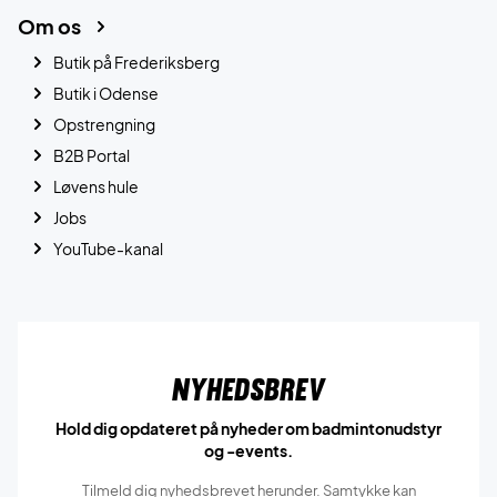
Om os
Butik på Frederiksberg
Butik i Odense
Opstrengning
B2B Portal
Løvens hule
Jobs
YouTube-kanal
Nyhedsbrev
Hold dig opdateret på nyheder om badmintonudstyr
og -events.
Tilmeld dig nyhedsbrevet herunder. Samtykke kan