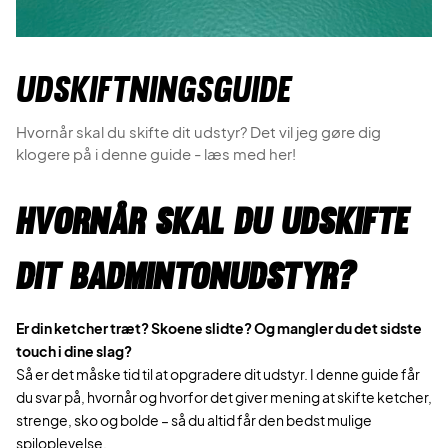
Udskiftningsguide
Hvornår skal du skifte dit udstyr? Det vil jeg gøre dig
klogere på i denne guide - læs med her!
HVORNÅR SKAL DU UDSKIFTE
DIT BADMINTONUDSTYR?
Er din ketcher træt? Skoene slidte? Og mangler du det sidste
touch i dine slag?
Så er det måske tid til at opgradere dit udstyr. I denne guide får
du svar på, hvornår og hvorfor det giver mening at skifte ketcher,
strenge, sko og bolde – så du altid får den bedst mulige
spiloplevelse.