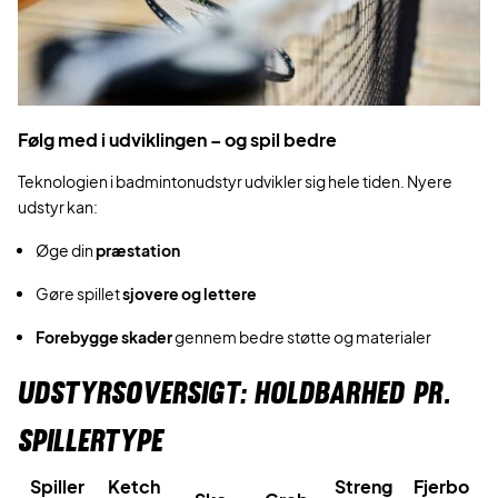
Følg med i udviklingen – og spil bedre
Teknologien i badmintonudstyr udvikler sig hele tiden. Nyere
udstyr kan:
Øge din
præstation
Gøre spillet
sjovere og lettere
Forebygge skader
gennem bedre støtte og materialer
UDSTYRSOVERSIGT: HOLDBARHED PR.
SPILLERTYPE
Spiller
Ketch
Streng
Fjerbo