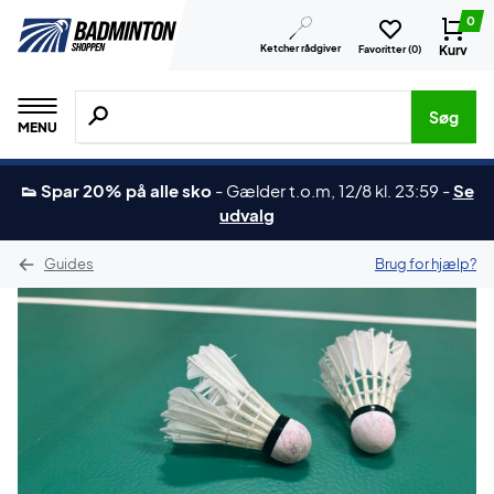
0
Ketcher rådgiver
Kurv
Favoritter (
0
)
Søg efter produkter, mærker etc.
Søg
MENU
👟 Spar 20% på alle sko
-
Gælder t.o.m, 12/8 kl. 23:59
-
Se
udvalg
Guides
Brug for hjælp?