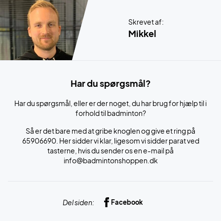
Skrevet af:
Mikkel
Har du spørgsmål?
Har du spørgsmål, eller er der noget, du har brug for hjælp til i
forhold til badminton?
Så er det bare med at gribe knoglen og give et ring på
65906690. Her sidder vi klar, ligesom vi sidder parat ved
tasterne, hvis du sender os en e-mail på
info@badmintonshoppen.dk
Del siden:
Facebook