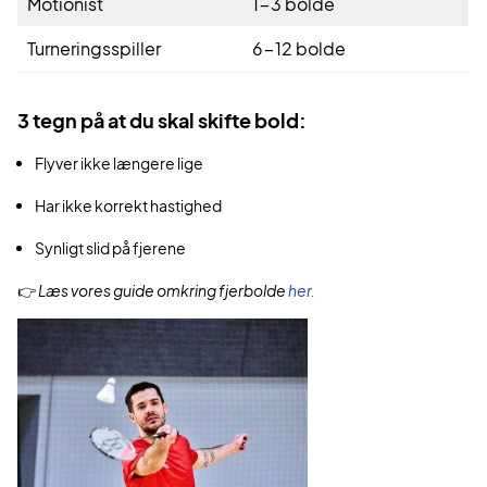
Motionist
1-3 bolde
Turneringsspiller
6-12 bolde
3 tegn på at du skal skifte bold:
Flyver ikke længere lige
Har ikke korrekt hastighed
Synligt slid på fjerene
👉
Læs vores guide omkring fjerbolde
her.