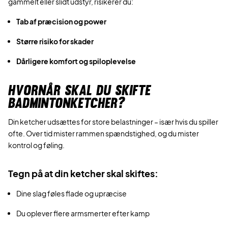
gammelt eller slidt udstyr, risikerer du:
Tab af præcision og power
Større risiko for skader
Dårligere komfort og spiloplevelse
HVORNÅR SKAL DU SKIFTE
BADMINTONKETCHER?
Din ketcher udsættes for store belastninger – især hvis du spiller
ofte. Over tid mister rammen spændstighed, og du mister
kontrol og føling.
Tegn på at din ketcher skal skiftes:
Dine slag føles flade og upræcise
Du oplever flere armsmerter efter kamp