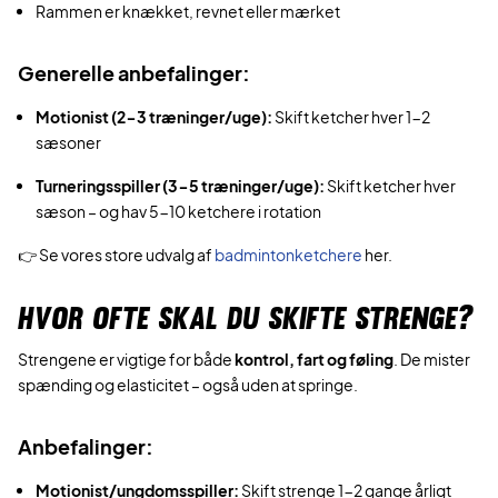
Rammen er knækket, revnet eller mærket
Generelle anbefalinger:
Motionist (2-3 træninger/uge):
Skift ketcher hver 1-2
sæsoner
Turneringsspiller (3-5 træninger/uge):
Skift ketcher hver
sæson – og hav 5-10 ketchere i rotation
👉 Se vores store udvalg af
badmintonketchere
her.
HVOR OFTE SKAL DU SKIFTE STRENGE?
Strengene er vigtige for både
kontrol, fart og føling
. De mister
spænding og elasticitet – også uden at springe.
Anbefalinger:
Motionist/ungdomsspiller:
Skift strenge 1-2 gange årligt