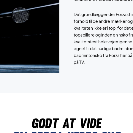
Det grundlæggende i Forzas her
forhold til de andre mærker og
kvaliteten ikke er i top, for de
topspillere og inden en nsko f
kvalitetstest hele vejen igennem
egnet til det hurtige badmintonsp
badmintonsko fra Forza her på 
på TV.
Godt at vide