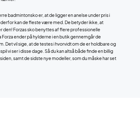
re badmintonsko er, at de ligger en anelse under pris i
 derfor kan de fleste være med. De betyder ikke, at
t er den! Forzas sko benyttes af flere professionelle
ra Forza ender på hylderne i en butik gennemgår de
. Det vil sige, at de testes i hvorvidt om de er holdbare og
il vi ser i disse dage. Så du kan altså både finde en billig
siden, samt de sidste nye modeller, som du måske har set