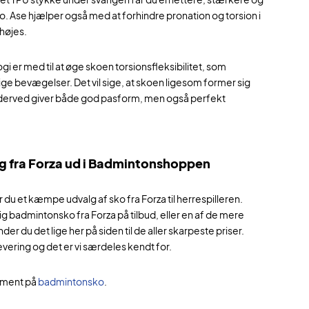
. Ase hjælper også med at forhindre pronation og torsion i
rhøjes.
i er med til at øge skoen torsionsfleksibilitet, som
ge bevægelser. Det vil sige, at skoen ligesom former sig
derved giver både god pasform, men også perfekt
lg fra Forza ud i Badmintonshoppen
du et kæmpe udvalg af sko fra Forza til herrespilleren.
ig badmintonsko fra Forza på tilbud, eller en af de mere
er du det lige her på siden til de aller skarpeste priser.
evering og det er vi særdeles kendt for.
iment på
badmintonsko
.