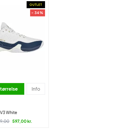
OUTLET
- 34%
tørrelse
Info
t V3 White
9,00
597,00 kr.