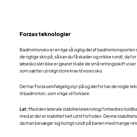
Forzas teknologier
Badmintonsko er en lige så vigtig del af badmintonsporten
de rigtige sko på, så kan du få skader og vrikke rundt, da 
løbesko slet ikke er gearet til alle de små retningsskift vi s
som sætter utroligt store krav til vores sko.
Det har Forza selvfølgelig styr på og derfor har de nogle te
til badminton, som vi lige vil forklare.
Lat:
Med den laterale stabilitetsteknologi forbedres holdb
med at der er stabilitet helt ud til forfoden. Denne stabilitet
da man bevæger sig hurtigt rundt på banen med mange retn