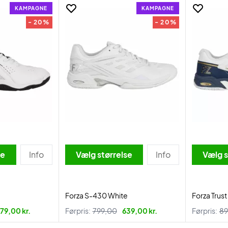
KAMPAGNE
KAMPAGNE
- 20%
- 20%
se
Info
Vælg størrelse
Info
Vælg s
Forza S-430 White
Forza Trus
79,00 kr.
Førpris:
799,00
639,00 kr.
Førpris:
89