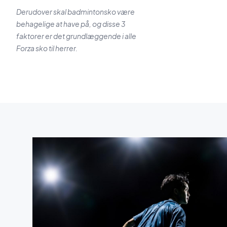
Derudover skal badmintonsko være
behagelige at have på, og disse 3
faktorer er det grundlæggende i alle
Forza sko til herrer.