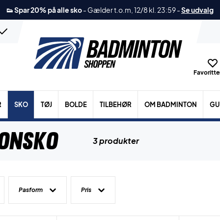
👟 Spar 20% på alle sko
-
Gælder t.o.m, 12/8 kl. 23:59
-
Se udvalg
Favoritter
R
SKO
TØJ
BOLDE
TILBEHØR
OM BADMINTON
GU
tonsko
3 produkter
Pasform
Pris