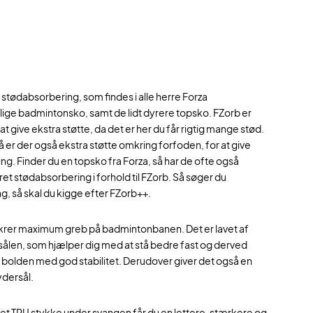
stødabsorbering, som findes i alle herre Forza
ige badmintonsko, samt de lidt dyrere topsko. FZorb er
at give ekstra støtte, da det er her du får rigtig mange stød.
 er der også ekstra støtte omkring forfoden, for at give
. Finder du en topsko fra Forza, så har de ofte også
t stødabsorbering i forhold til FZorb. Så søger du
 så skal du kigge efter FZorb++.
ikrer maximum greb på badmintonbanen. Det er lavet af
sålen, som hjælper dig med at stå bedre fast og derved
l bolden med god stabilitet. Derudover giver det også en
ydersål.
let TPU stykke under svangen får du en lettere, stærkere og