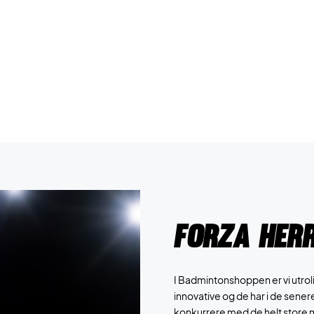
Forza her
I Badmintonshoppen er vi utrol
innovative og de har i de senere
konkurrere med de helt store