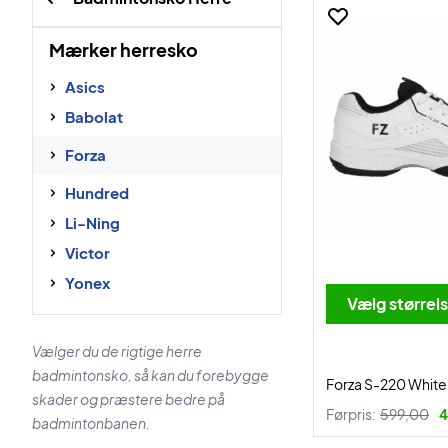
Mærker herresko
Asics
Babolat
Forza
Hundred
Li-Ning
Victor
Yonex
Vælg størrel
Vælger du de rigtige herre
badmintonsko, så kan du forebygge
Forza S-220 White
skader og præstere bedre på
Førpris:
599,00
4
badmintonbanen.