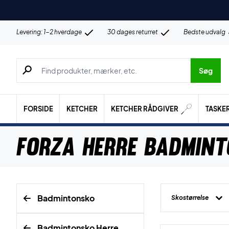
Levering: 1-2 hverdage
30 dages returret
Bedste udvalg
Søg efter produkter, mærker etc.
Søg
FORSIDE
KETCHER
KETCHER RÅDGIVER
TASKE
Forza Herre Badmin
Badmintonsko
Skostørrelse
Badmintonsko Herre