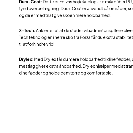
Dura-Coat:
Dette er Forzas højteknologiske mikrofiber PU
tynd overbelægning. Dura-Coat er anvendt på områder, som 
og de er med til at give skoen mere holdbarhed.
X-Tech:
Anklen er et af de steder vi badmintonspillere bli
Tech teknologien i herre sko fra Forza får du ekstra stabilite
til at forhindre vrid.
Drylex:
Med Drylex får du mere holdbarhed til dine fødder,
mestlag giver ekstra åndbarhed. Drylex hjælper med at tra
dine fødder og holde dem tørre og komfortable.