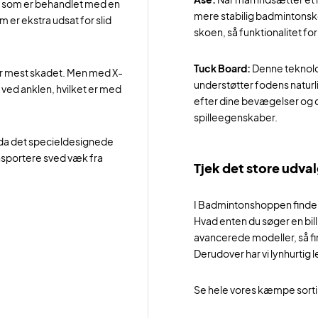
, som er behandlet med en
mere stabilig badmintonsko
er ekstra udsat for slid
skoen, så funktionalitet fo
Tuck Board:
Denne teknolog
ver mest skadet. Men med X-
understøtter fodens naturli
t ved anklen, hvilket er med
efter dine bevægelser og 
spilleegenskaber.
 da det specieldesignede
nsportere sved væk fra
Tjek det store udva
I Badmintonshoppen finder 
Hvad enten du søger en bill
avancerede modeller, så find
Derudover har vi lynhurtig l
Se hele vores kæmpe sort