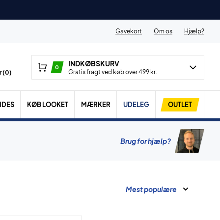
Gavekort
Om os
Hjælp?
INDKØBSKURV
0
Gratis fragt ved køb over 499 kr.
 (
0
)
IDES
KØB LOOKET
MÆRKER
UDELEG
OUTLET
Brug for hjælp?
Mest populære