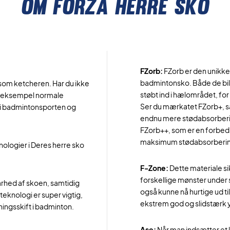
Om forza herre sko
FZorb:
FZorb er den unikke 
badmintonsko. Både de bill
 som ketcheren. Har du ikke
støbt ind i hælområdet, for 
for eksempel normale
Ser du mærkatet FZorb+, så
er i badmintonsporten og
endnu mere stødabsorbering
FZorb++, som er en forbedre
maksimum stødabsorbering,
knologier i Deres herre sko
F-Zone:
Dette materiale s
forskellige mønster under 
arhed af skoen, samtidig
også kunne nå hurtige ud ti
steknologi er super vigtig,
ekstrem god og slidstærk 
ingsskift i badminton.
Ase:
Når man indsætter et 