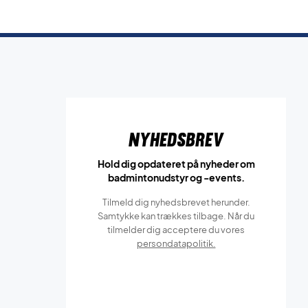
Nyhedsbrev
Hold dig opdateret på nyheder om
badmintonudstyr og -events.
Tilmeld dig nyhedsbrevet herunder.
Samtykke kan trækkes tilbage. Når du
tilmelder dig acceptere du vores
persondatapolitik.