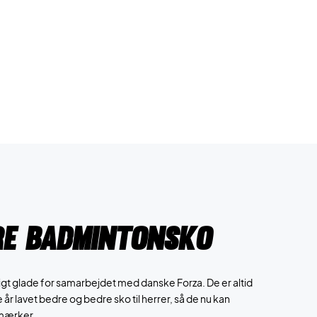
re badmintonsko
igt glade for samarbejdet med danske Forza. De er altid
 år lavet bedre og bedre sko til herrer, så de nu kan
 mærker.