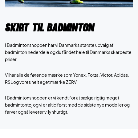
Skirt til Badminton
I Badmintonshoppen har vi Danmarks største udvalg af
badminton nederdele og du får det hele til Danmarks skarpeste
priser.
Vi har alle de førende mærke som Yonex, Forza, Victor, Adidas,
RSL og vores helt eget mærke ZERV.
I Badmintonshoppen er vi kendt for at sælge rigtig meget
badmintontøj og vi er altid først med de sidste nye modeller og
farver og så leverer vi lynhurtigt.