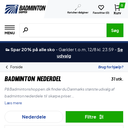
0
Ketcher rådgiver
Kurv
Favoritter (
0
)
Søg efter produkter, mærker etc.
Søg
MENU
👟 Spar 20% på alle sko
-
Gælder t.o.m, 12/8 kl. 23:59
-
Se
udvalg
Forside
Brug for hjælp?
Badminton Nederdel
31 stk.
På Badmintonshoppen.dk finder du Danmarks største udvalg af
badminton nederdele til skarpe priser.
Læs mere
Vi har de top mærker som Yonex, Forza, Victor, Adidas og vores helt
Nederdele
Filtre
eget mærke ZERV.