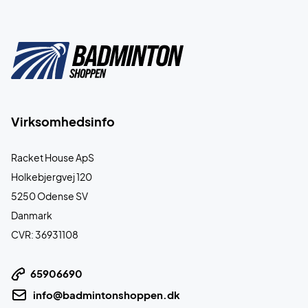
Virksomhedsinfo
Racket House ApS
Holkebjergvej 120
5250 Odense SV
Danmark
CVR: 36931108
65906690
info@badmintonshoppen.dk