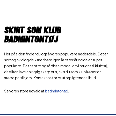
Skirt som klub
badmintontøj
Her på siden finder du også vores populære nederdele. Det er
sort og hvid og de kører bare igen år efter år og de er super
populære. Det er ofte også disse modeller vi bruger til klubtøj,
da vi kan lave en rigtig skarp pris, hvis du som klub køber en
større parti hjem. Kontakt os for et uforpligtende tilbud.
Se vores store udvalg af
badmintontøj
.