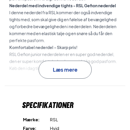
Nederdel med indvendige tights - RSL Gefion nederdel
I denne nederdel fra RSL kommer der også indvendige
tights med, som skal give dig en følelse af bevægelighed
og forbedre bevægeligheden i nederdelen. Nederdelen
kommer med en elastisk talje og en snøre så du får den
perfekte pasform.
Komfortabel nederdel - Skarp pris!
RSL Gefion junior nederdelen er en super god nederdel,
den er super komfortabel og har en virkelig god pasform.
Køb den i dag til en skarp pris.
Læs mere
Materialer: 90 % Polyester og 10 % Elasthan
Farve: Hvid
Specifikationer
Mærke:
RSL
Farve:
Hvid