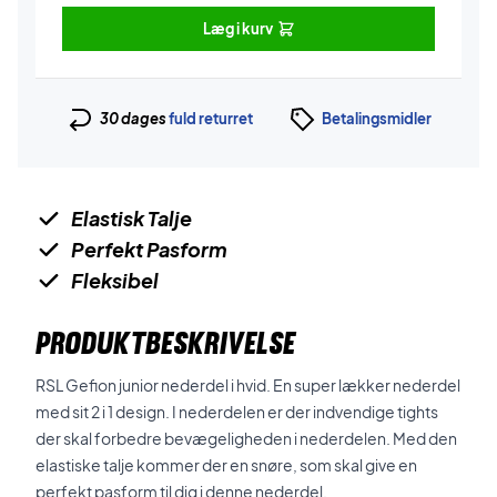
Læg i kurv
30 dages
fuld returret
Betalingsmidler
Elastisk Talje
Perfekt Pasform
Fleksibel
PRODUKTBESKRIVELSE
RSL Gefion junior nederdel i hvid. En super lækker nederdel
med sit 2 i 1 design. I nederdelen er der indvendige tights
der skal forbedre bevægeligheden i nederdelen. Med den
elastiske talje kommer der en snøre, som skal give en
perfekt pasform til dig i denne nederdel.