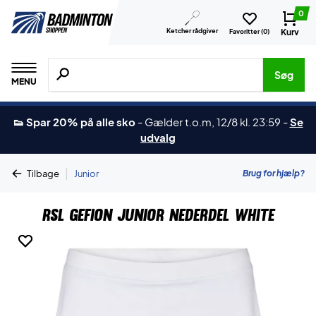
0
Ketcher rådgiver
Kurv
Favoritter (
0
)
Søg efter produkter, mærker etc.
Søg
MENU
👟 Spar 20% på alle sko
-
Gælder t.o.m, 12/8 kl. 23:59
-
Se
udvalg
|
Brug for hjælp?
Tilbage
Junior
RSL Gefion Junior Nederdel White