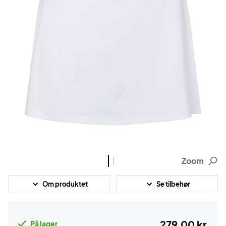
Zoom
Om produktet
Se tilbehør
279,00 kr.
På lager