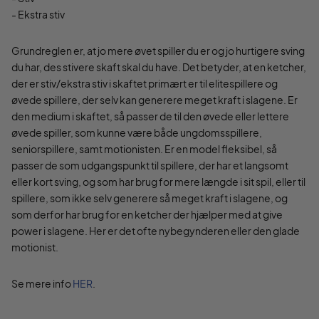
- Ekstra stiv
Grundreglen er, at jo mere øvet spiller du er og jo hurtigere sving
du har, des stivere skaft skal du have. Det betyder, at en ketcher,
der er stiv/ekstra stiv i skaftet primært er til elitespillere og
øvede spillere, der selv kan generere meget kraft i slagene. Er
den medium i skaftet, så passer de til den øvede eller lettere
øvede spiller, som kunne være både ungdomsspillere,
seniorspillere, samt motionisten. Er en model fleksibel, så
passer de som udgangspunkt til spillere, der har et langsomt
eller kort sving, og som har brug for mere længde i sit spil, eller til
spillere, som ikke selv generere så meget kraft i slagene, og
som derfor har brug for en ketcher der hjælper med at give
power i slagene. Her er det ofte nybegynderen eller den glade
motionist.
Se mere info
HER
.