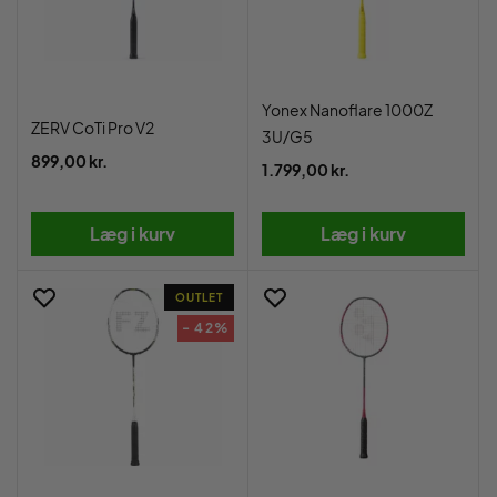
Yonex Nanoflare 1000Z
ZERV CoTi Pro V2
3U/G5
899,00 kr.
1.799,00 kr.
Læg i kurv
Læg i kurv
OUTLET
- 42%