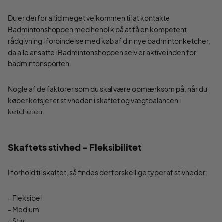
Du er derfor altid meget velkommen til at kontakte
Badmintonshoppen med henblik på at få en kompetent
rådgivning i forbindelse med køb af din nye badmintonketcher,
da alle ansatte i Badmintonshoppen selv er aktive inden for
badmintonsporten.
Nogle af de faktorer som du skal være opmærksom på, når du
køber ketsjer er stivheden i skaftet og vægtbalancen i
ketcheren.
Skaftets stivhed - Fleksibilitet
I forhold til skaftet, så findes der forskellige typer af stivheder:
- Fleksibel
- Medium
- Stiv