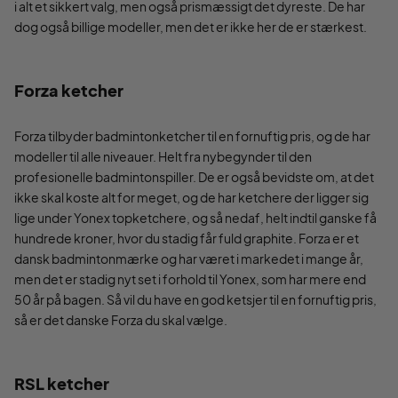
i alt et sikkert valg, men også prismæssigt det dyreste. De har
dog også billige modeller, men det er ikke her de er stærkest.
Forza ketcher
Forza tilbyder badmintonketcher til en fornuftig pris, og de har
modeller til alle niveauer. Helt fra nybegynder til den
profesionelle badmintonspiller. De er også bevidste om, at det
ikke skal koste alt for meget, og de har ketchere der ligger sig
lige under Yonex topketchere, og så nedaf, helt indtil ganske få
hundrede kroner, hvor du stadig får fuld graphite. Forza er et
dansk badmintonmærke og har været i markedet i mange år,
men det er stadig nyt set i forhold til Yonex, som har mere end
50 år på bagen. Så vil du have en god ketsjer til en fornuftig pris,
så er det danske Forza du skal vælge.
RSL ketcher