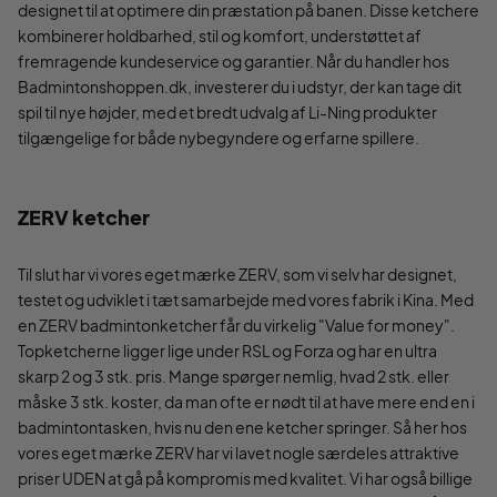
designet til at optimere din præstation på banen. Disse ketchere
kombinerer holdbarhed, stil og komfort, understøttet af
fremragende kundeservice og garantier. Når du handler hos
Badmintonshoppen.dk, investerer du i udstyr, der kan tage dit
spil til nye højder, med et bredt udvalg af Li-Ning produkter
tilgængelige for både nybegyndere og erfarne spillere.
ZERV ketcher
Til slut har vi vores eget mærke ZERV, som vi selv har designet,
testet og udviklet i tæt samarbejde med vores fabrik i Kina. Med
en ZERV badmintonketcher får du virkelig "Value for money".
Topketcherne ligger lige under RSL og Forza og har en ultra
skarp 2 og 3 stk. pris. Mange spørger nemlig, hvad 2 stk. eller
måske 3 stk. koster, da man ofte er nødt til at have mere end en i
badmintontasken, hvis nu den ene ketcher springer. Så her hos
vores eget mærke ZERV har vi lavet nogle særdeles attraktive
priser UDEN at gå på kompromis med kvalitet. Vi har også billige