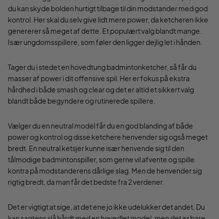
du kan skyde bolden hurtigt tilbage til din modstander med god
kontrol. Her skal du selv give lidt mere power, da ketcheren ikke
genererer så meget af dette. Et populært valg blandt mange.
Især ungdomsspillere, som føler den ligger dejlig let i hånden.
Tager du i stedet en hovedtung badmintonketcher, så får du
masser af power i dit offensive spil. Her er fokus på ekstra
hårdhed i både smash og clear og det er altid et sikkert valg
blandt både begyndere og rutinerede spillere.
Vælger du en neutral model får du en god blanding af både
power og kontrol og disse ketchere henvender sig også meget
bredt. En neutral ketsjer kunne især henvende sig til den
tålmodige badmintonspiller, som gerne vil afvente og spille
kontra på modstanderens dårlige slag. Men de henvender sig
rigtig bredt, da man får det bedste fra 2 verdener.
Det er vigtigt at sige, at det ene jo ikke udelukker det andet. Du
kan sagtens slå hårdt med en hovedlet model, men det er bare