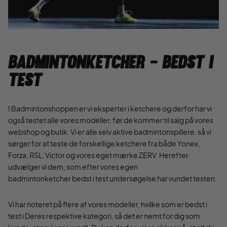
Badmintonketcher - Bedst i
test
I Badmintonshoppen er vi eksperter i ketchere og derfor har vi
også testet alle vores modeller, før de kommer til salg på vores
webshop og butik. Vi er alle selv aktive badmintonspillere, så vi
sørger for at teste de forskellige ketchere fra både Yonex,
Forza, RSL, Victor og vores eget mærke ZERV. Herefter
udvælger vi dem, som efter vores egen
badmintonketcher bedst i test undersøgelse har vundet testen.
Vi har noteret på flere af vores modeller, hvilke som er bedst i
test i Deres respektive kategori, så det er nemt for dig som