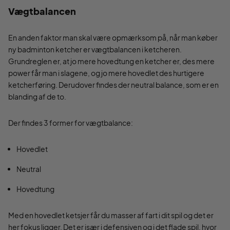
Vægtbalancen
En anden faktor man skal være opmærksom på, når man køber
ny badminton ketcher er vægtbalancen i ketcheren.
Grundreglen er, at jo mere hovedtung en ketcher er, des mere
power får man i slagene, og jo mere hovedlet des hurtigere
ketcherføring. Derudover findes der neutral balance, som er en
blanding af de to.
Der findes 3 former for vægtbalance:
Hovedlet
Neutral
Hovedtung
Med en hovedlet ketsjer får du masser af fart i dit spil og det er
her fokus ligger. Det er især i defensiven og i det flade spil, hvor