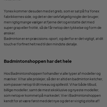
Yonex kommer desuden med et greb, som er sat på fra Yonex
fabrikkernes side, og det er der selvfølgelig nogle der bruger,
men rigtig mange vælger at fjerne det og erstatte det med
super grap eller frotté, så de får netop den tykkelse og form de
ønsker.
Badminton er en præcisions-sport, og derfor er det vigtigt, at dit
touch er forfinet helt ned til den mindste detalje.
Badmintonshoppen har det hele
Hos Badmintonshoppen forhandler vi alle typer af modeller og
mærker. Vi har alle prislejer, så der er altid en badminton ketcher,
som passer netop til dit niveau og spillestil. Vi har både tilbud,
billige modeller, samt de mest eksklusive og nyeste modeller,
som netop er kommet på markedet. Vi er i Badmintonshoppen
kendt for at være først med det nye og det er vi rigtig stolte af!