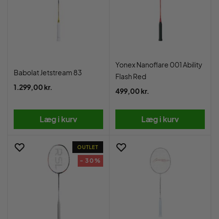
Yonex Nanoflare 001 Ability
Babolat Jetstream 83
Flash Red
1.299,00 kr.
499,00 kr.
Læg i kurv
Læg i kurv
OUTLET
- 30%