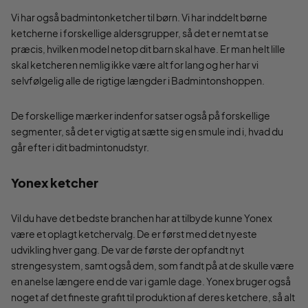
Vi har også badmintonketcher til børn. Vi har inddelt børne
ketcherne i forskellige aldersgrupper, så det er nemt at se
præcis, hvilken model netop dit barn skal have. Er man helt lille
skal ketcheren nemlig ikke være alt for lang og her har vi
selvfølgelig alle de rigtige længder i Badmintonshoppen.
De forskellige mærker indenfor satser også på forskellige
segmenter, så det er vigtig at sætte sig en smule ind i, hvad du
går efter i dit badmintonudstyr.
Yonex ketcher
Vil du have det bedste branchen har at tilbyde kunne Yonex
være et oplagt ketchervalg. De er først med det nyeste
udvikling hver gang. De var de første der opfandt nyt
strengesystem, samt også dem, som fandt på at de skulle være
en anelse længere end de var i gamle dage. Yonex bruger også
noget af det fineste grafit til produktion af deres ketchere, så alt