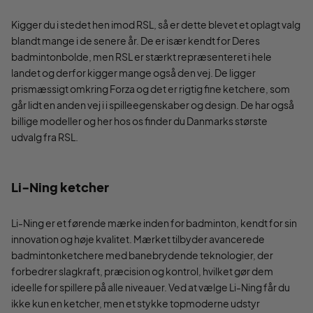
Kigger du i stedet hen imod RSL, så er dette blevet et oplagt valg
blandt mange i de senere år. De er især kendt for Deres
badmintonbolde, men RSL er stærkt repræsenteret i hele
landet og derfor kigger mange også den vej. De ligger
prismæssigt omkring Forza og det er rigtig fine ketchere, som
går lidt en anden vej i i spilleegenskaber og design. De har også
billige modeller og her hos os finder du Danmarks største
udvalg fra RSL.
Li-Ning ketcher
Li-Ning er et førende mærke inden for badminton, kendt for sin
innovation og høje kvalitet. Mærket tilbyder avancerede
badmintonketchere med banebrydende teknologier, der
forbedrer slagkraft, præcision og kontrol, hvilket gør dem
ideelle for spillere på alle niveauer. Ved at vælge Li-Ning får du
ikke kun en ketcher, men et stykke topmoderne udstyr