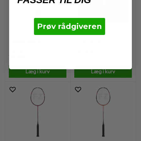
Prøv rådgiveren
Babolat Satelite Origin
Forza Precision TI-X10
Førpris:
1.099,00
949,00 kr.
769,00 kr.
Læg i kurv
Læg i kurv