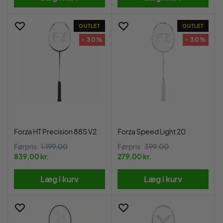
OUTLET
OUTLET
- 30%
- 30%
Forza HT Precision 88S V2
Forza Speed Light 20
Førpris:
1.199,00
Førpris:
399,00
839,00 kr.
279,00 kr.
Læg i kurv
Læg i kurv