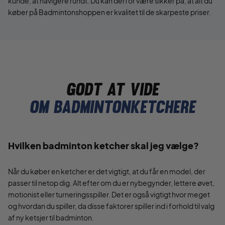
kunde, at navigere rundt. Du kan derfor være sikker på, at alt du
køber på Badmintonshoppen er kvalitet til de skarpeste priser.
Godt at vide
Om badmintonketchere
Hvilken badminton ketcher skal jeg vælge?
Når du køber en ketcher er det vigtigt, at du får en model, der
passer til netop dig. Alt efter om du er nybegynder, lettere øvet,
motionist eller turneringsspiller. Det er også vigtigt hvor meget
og hvordan du spiller, da disse faktorer spiller ind i forhold til valg
af ny ketsjer til badminton.