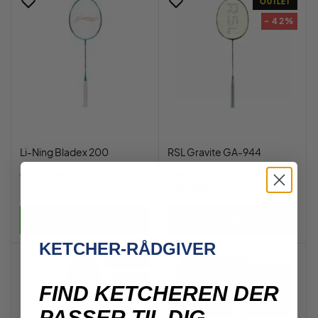
OUTLET
- 42%
Li-Ning Bladex 200
RSL Gravite GA-944
695,00 kr.
Førpris:
1.299,00
759,00 kr.
Læg i kurv
Læg i kurv
KETCHER-RÅDGIVER
OUTLET
- 30%
FIND KETCHEREN DER
PASSER TIL DIG