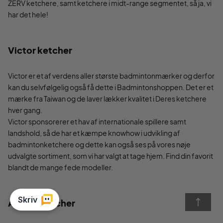
ZERV ketchere, samt ketchere i midt-range segmentet, så ja, vi
har det hele!
Victor ketcher
Victor er et af verdens aller største badmintonmærker og derfor
kan du selvfølgelig også få dette i Badmintonshoppen. Det er et
mærke fra Taiwan og de laver lækker kvalitet i Deres ketchere
hver gang.
Victor sponsorerer et hav af internationale spillere samt
landshold, så de har et kæmpe knowhow i udvikling af
badmintonketchere og dette kan også ses på vores nøje
udvalgte sortiment, som vi har valgt at tage hjem. Find din favorit
blandt de mange fede modeller.
Adidas ketcher