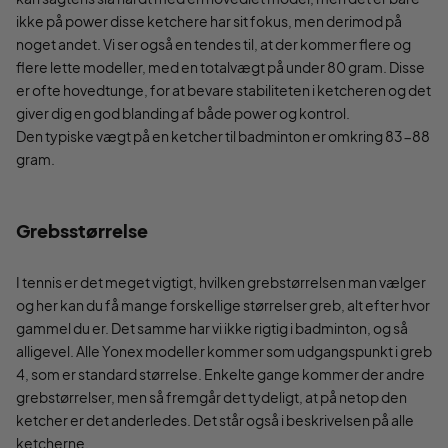
ikke på power disse ketchere har sit fokus, men derimod på
noget andet. Vi ser også en tendes til, at der kommer flere og
flere lette modeller, med en totalvægt på under 80 gram. Disse
er ofte hovedtunge, for at bevare stabiliteten i ketcheren og det
giver dig en god blanding af både power og kontrol.
Den typiske vægt på en ketcher til badminton er omkring 83-88
gram.
Grebsstørrelse
I tennis er det meget vigtigt, hvilken grebstørrelsen man vælger
og her kan du få mange forskellige størrelser greb, alt efter hvor
gammel du er. Det samme har vi ikke rigtig i badminton, og så
alligevel. Alle Yonex modeller kommer som udgangspunkt i greb
4, som er standard størrelse. Enkelte gange kommer der andre
grebstørrelser, men så fremgår det tydeligt, at på netop den
ketcher er det anderledes. Det står også i beskrivelsen på alle
ketcherne.