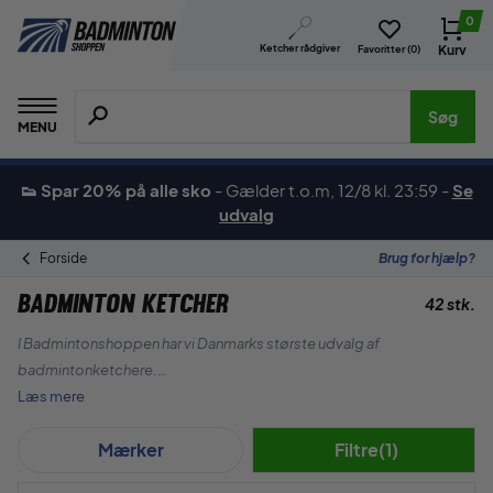
0
Ketcher rådgiver
Kurv
Favoritter (
0
)
Søg efter produkter, mærker etc.
Søg
MENU
👟 Spar 20% på alle sko
-
Gælder t.o.m, 12/8 kl. 23:59
-
Se
udvalg
Forside
Brug for hjælp?
Badminton Ketcher
42 stk.
I Badmintonshoppen har vi Danmarks største udvalg af
badmintonketchere.
Læs mere
Vi fører alle de store mærker såsom Yonex, Forza, RSL, Victor
Mærker
Filtre
(1)
samt vores eget mærke ZERV.