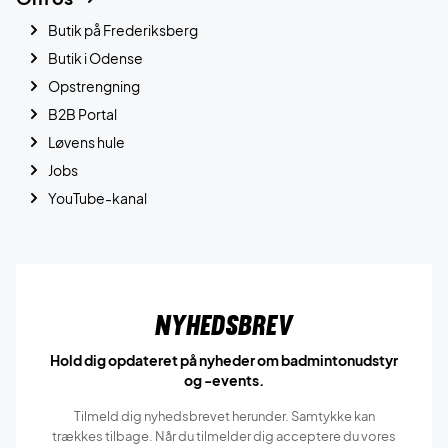
Butik på Frederiksberg
Butik i Odense
Opstrengning
B2B Portal
Løvens hule
Jobs
YouTube-kanal
Nyhedsbrev
Hold dig opdateret på nyheder om badmintonudstyr
og -events.
Tilmeld dig nyhedsbrevet herunder. Samtykke kan
trækkes tilbage. Når du tilmelder dig acceptere du vores