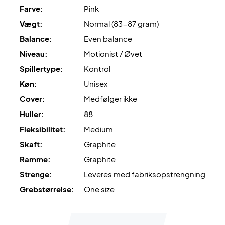
Farve:
Pink
Ekspertrådgivning:
Til denne ketcher anbefaler vi en
Vægt:
Normal (83-87 gram)
opstrengning med Ashaway Zymax 68 TX og 10,5 kg i
Balance:
Even balance
hårdhed.
Niveau:
Motionist / Øvet
Leveres
uden cover
.
Spillertype:
Kontrol
Køn:
Unisex
Cover:
Medfølger ikke
Huller:
88
Fleksibilitet:
Medium
Skaft:
Graphite
Ramme:
Graphite
Strenge:
Leveres med fabriksopstrengning
Grebstørrelse:
One size