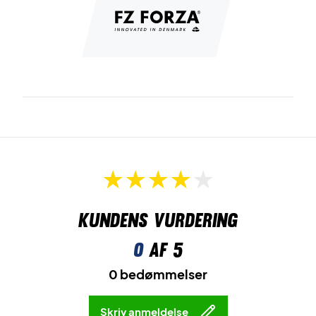
Kundens vurdering
0
af 5
0 bedømmelser
Skriv anmeldelse