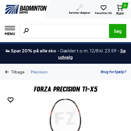
0
Ketcher rådgiver
Kurv
Favoritter (
0
)
Søg efter produkter, mærker etc.
Søg
MENU
👟 Spar 20% på alle sko
-
Gælder t.o.m, 12/8 kl. 23:59
-
Se
udvalg
|
Brug for hjælp?
Tilbage
Precision
Forza Precision TI-X5