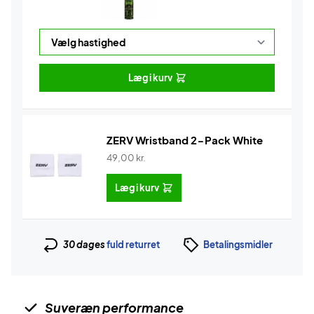
Læg i kurv
ZERV Wristband 2-Pack White
49,00
kr.
Læg i kurv
30 dages
fuld returret
Betalingsmidler
Suveræn performance