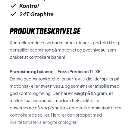
Kontrol
24T Graphite
PRODUKTBESKRIVELSE
Kontrollerende Forza badmintonketcher – perfekt til dig,
der spiller badminton på motionist og øvet niveau, som
ønsker at kontrollere banen!
Præcision og balance – Forza Precision TI-X5
Denne badmintonketcher er perfekt til dig, der spiller på
motionist- eller øvet niveau, og som ønsker at spille med
god kontrol og føling. Den har en vægt på 86 gram, et
mellem balancepunkt, medium fleksibilitet, en
powerscore på 6 og 76 huller – en ideel kombination til den
kontrollerede spiller. Hertil er den proppet med
kvalitetsmaterialer og teknologier!