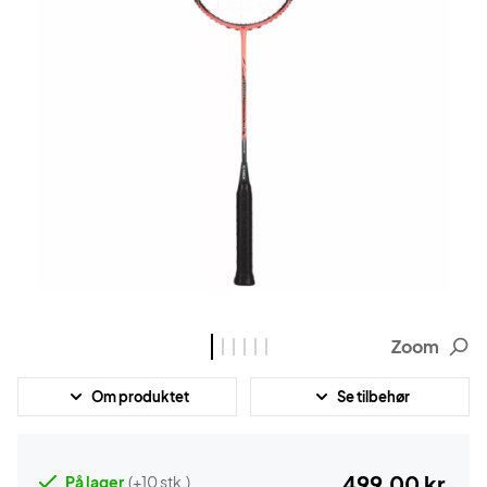
Zoom
Om produktet
Se tilbehør
499,00 kr.
På lager
(+10 stk.)