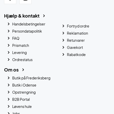
Hjælp & kontakt
Handelsbetingelser
Fortryd ordre
Persondatapolitik
Reklamation
FAQ
Returvarer
Prismatch
Gavekort
Levering
Rabatkode
Ordrestatus
Om os
Butik på Frederiksberg
Butik i Odense
Opstrengning
B2B Portal
Løvens hule
Jobs