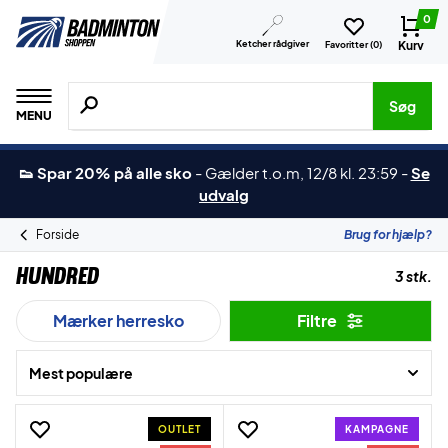
0
Ketcher rådgiver
Kurv
Favoritter (
0
)
Søg efter produkter, mærker etc.
Søg
MENU
👟 Spar 20% på alle sko
-
Gælder t.o.m, 12/8 kl. 23:59
-
Se
udvalg
Forside
Brug for hjælp?
Hundred
3 stk.
Mærker herresko
Filtre
Mest populære
OUTLET
KAMPAGNE