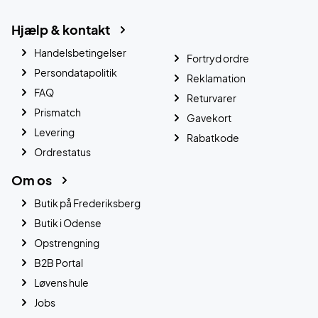
Hjælp & kontakt
Handelsbetingelser
Fortryd ordre
Persondatapolitik
Reklamation
FAQ
Returvarer
Prismatch
Gavekort
Levering
Rabatkode
Ordrestatus
Om os
Butik på Frederiksberg
Butik i Odense
Opstrengning
B2B Portal
Løvens hule
Jobs