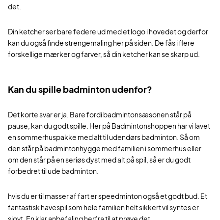
det.
Din ketcher ser bare federe ud med et logo i hovedet og derfor
kan du også finde strengemaling her på siden. De fås i flere
forskellige mærker og farver, så din ketcher kan se skarp ud.
Kan du spille badminton udenfor?
Det korte svar er ja. Bare fordi badmintonsæsonen står på
pause, kan du godt spille. Her på Badmintonshoppen har vi lavet
en sommerhuspakke med alt til udendørs badminton. Så om
den står på badmintonhygge med familien i sommerhus eller
om den står på en seriøs dyst med alt på spil, så er du godt
forbedret til ude badminton.
hvis du er til masser af fart er speedminton også et godt bud. Et
fantastisk havespil som hele familien helt sikkert vil syntes er
sjovt. En klar anbefaling herfra til at prøve det.