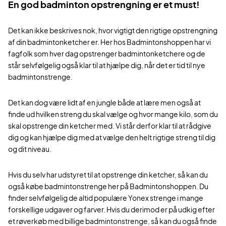
En god badminton opstrengning er et must!
Det kan ikke beskrives nok, hvor vigtigt den rigtige opstrengning
af din badmintonketcher er. Her hos Badmintonshoppen har vi
fagfolk som hver dag opstrenger badmintonketchere og de
står selvfølgelig også klar til at hjælpe dig, når det er tid til nye
badmintonstrenge.
Det kan dog være lidt af en jungle både at lære men også at
finde ud hvilken streng du skal vælge og hvor mange kilo, som du
skal opstrenge din ketcher med. Vi står derfor klar til at rådgive
dig og kan hjælpe dig med at vælge den helt rigtige streng til dig
og dit niveau.
Hvis du selv har udstyret til at opstrenge din ketcher, så kan du
også købe badmintonstrenge her på Badmintonshoppen. Du
finder selvfølgelig de altid populære Yonex strenge i mange
forskellige udgaver og farver. Hvis du derimod er på udkig efter
et røverkøb med billige badmintonstrenge, så kan du også finde