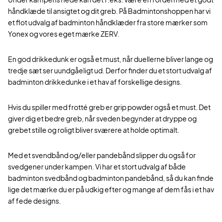
håndklæde til ansigtet og dit greb. På Badmintonshoppen har vi
et flot udvalg af badminton håndklæder fra store mærker som
Yonex og vores eget mærke ZERV.
En god drikkedunk er også et must, når duellerne bliver lange og
tredje sæt ser uundgåeligt ud. Derfor finder du et stort udvalg af
badminton drikkedunke i et hav af forskellige designs.
Hvis du spiller med frotté greb er grip powder også et must. Det
giver dig et bedre greb, når sveden begynder at dryppe og
grebet stille og roligt bliver sværere at holde optimalt.
Med et svendbånd og/eller pandebånd slipper du også for
svedgener under kampen. Vi har et stort udvalg af både
badminton svedbånd og badminton pandebånd, så du kan finde
lige det mærke du er på udkig efter og mange af dem fås i et hav
af fede designs.