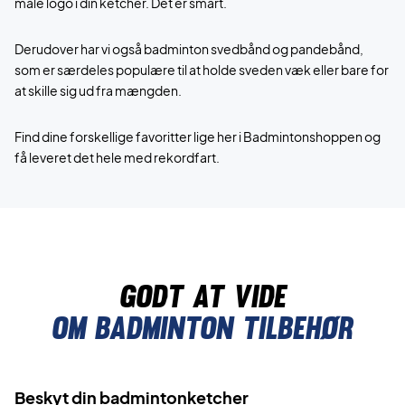
male logo i din ketcher. Det er smart.
Derudover har vi også badminton svedbånd og pandebånd,
som er særdeles populære til at holde sveden væk eller bare for
at skille sig ud fra mængden.
Find dine forskellige favoritter lige her i Badmintonshoppen og
få leveret det hele med rekordfart.
Godt at vide
Om Badminton tilbehør
Beskyt din badmintonketcher