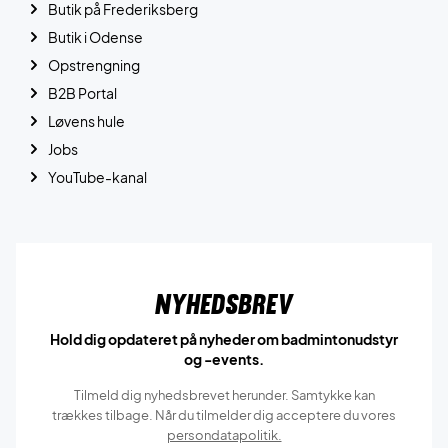
Butik på Frederiksberg
Butik i Odense
Opstrengning
B2B Portal
Løvens hule
Jobs
YouTube-kanal
Nyhedsbrev
Hold dig opdateret på nyheder om badmintonudstyr
og -events.
Tilmeld dig nyhedsbrevet herunder. Samtykke kan
trækkes tilbage. Når du tilmelder dig acceptere du vores
persondatapolitik.