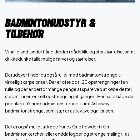
Badmintonudstyr &
Tilbehør
Vi har blandt andet håndklæder i både lille og stor størrelse, samt
drikkedunke i alle mulige farver og størrelser.
Derudover finder du også ruller med badmintonstrenge til
virkelig skarpe priser. Der er ofte op til 20 opstrengninger i en
rulle og der er derfor mange penge at spare ved at købe dette i
stedet for en enkelt opstrengning af gangen. Her har vi både de
populære Yonex badmintonstrenge, samt Ashaway
badmintonstrenge, som især er attraktive pga. prisen.
Det er også muligt at købe Yonex Grip Powder til din
badmintonketcher, eller endda logoer og strenge maling til at