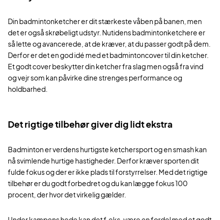
Din badmintonketcher er dit stærkeste våben på banen, men
det er også skrøbeligt udstyr. Nutidens badmintonketchere er
så lette og avancerede, at de kræver, at du passer godt på dem.
Derfor er det en god idé med et badmintoncover til din ketcher.
Et godt cover beskytter din ketcher fra slag men også fra vind
og vejr som kan påvirke dine strenges performance og
holdbarhed.
Det rigtige tilbehør giver dig lidt ekstra
Badminton er verdens hurtigste ketchersport og en smash kan
nå svimlende hurtige hastigheder. Derfor kræver sporten dit
fulde fokus og der er ikke plads til forstyrrelser. Med det rigtige
tilbehør er du godt forbedret og du kan lægge fokus 100
procent, der hvor det virkelig gælder.
Under kampens hede kan det f.eks. være en fordel med et godt