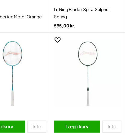
Li-Ning Bladex Spiral Sulphur
lbertec Motor Orange
Spring
595,00 kr.
i kurv
Info
Læg i kurv
Info