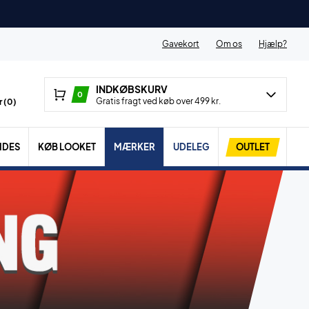
Gavekort
Om os
Hjælp?
INDKØBSKURV
0
Gratis fragt ved køb over 499 kr.
 (
0
)
IDES
KØB LOOKET
MÆRKER
UDELEG
OUTLET