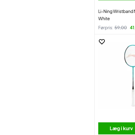
Li-Ning Wristband
White
Førpris:
59,00
41
Læg i kurv