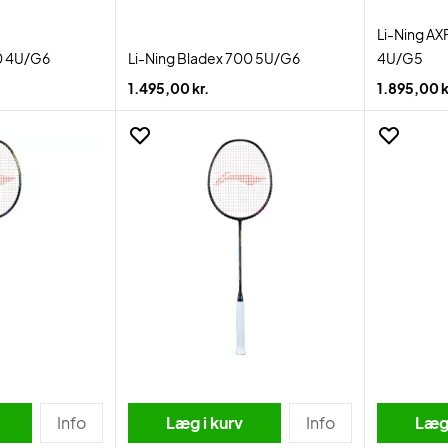
Li-Ning AX
0 4U/G6
Li-Ning Bladex 700 5U/G6
4U/G5
1.495,00 kr.
1.895,00 k
Info
Læg i kurv
Info
Læg 