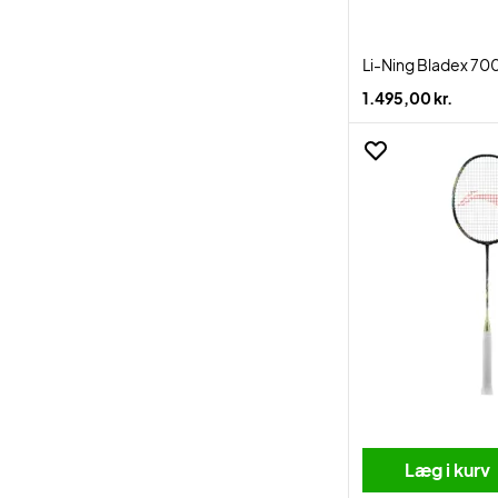
Li-Ning Bladex 70
1.495,00 kr.
Læg i kurv