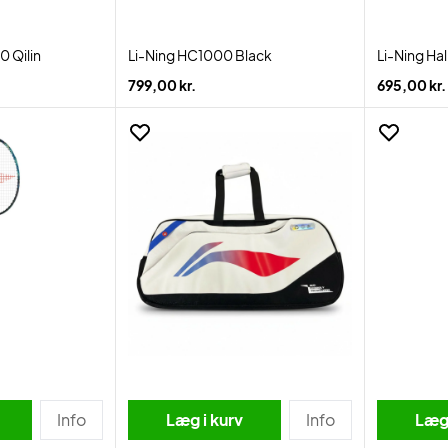
0 Qilin
Li-Ning HC1000 Black
Li-Ning Ha
799,00 kr.
695,00 kr.
Info
Læg i kurv
Info
Læg 