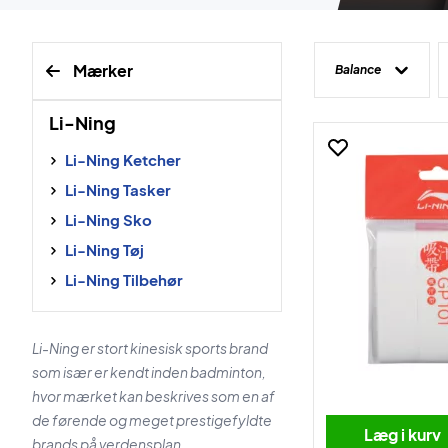
Mærker
Balance
Li-Ning
Li-Ning Ketcher
Li-Ning Tasker
Li-Ning Sko
Li-Ning Tøj
Li-Ning Tilbehør
Li-Ning er stort kinesisk sports brand
som især er kendt inden badminton,
hvor mærket kan beskrives som en af
de førende og meget prestigefyldte
Læg i kurv
brands på verdensplan.