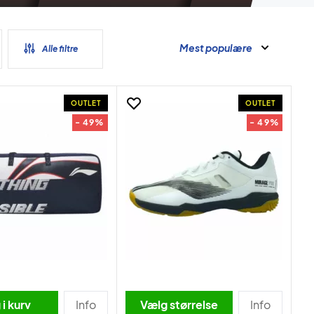
Mest populære
Alle filtre
OUTLET
OUTLET
- 49%
- 49%
i kurv
Info
Vælg størrelse
Info