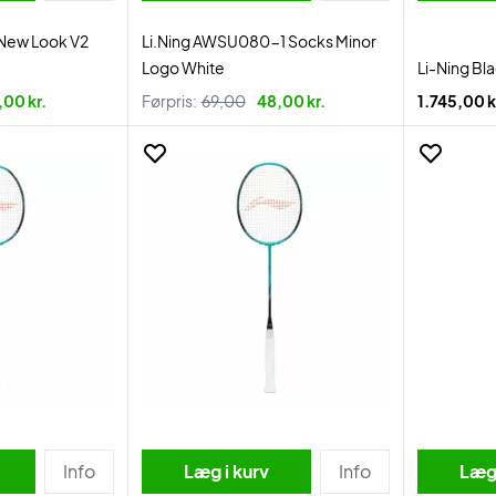
 New Look V2
Li.Ning AWSU080-1 Socks Minor
Logo White
Li-Ning B
,00 kr.
Førpris:
69,00
48,00 kr.
1.745,00 k
Info
Læg i kurv
Info
Læg 