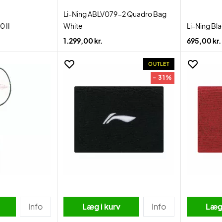
Li-Ning ABLV079-2 Quadro Bag
0 II
White
Li-Ning Bl
1.299,00 kr.
695,00 kr.
OUTLET
- 31%
Info
Læg i kurv
Info
Læg 