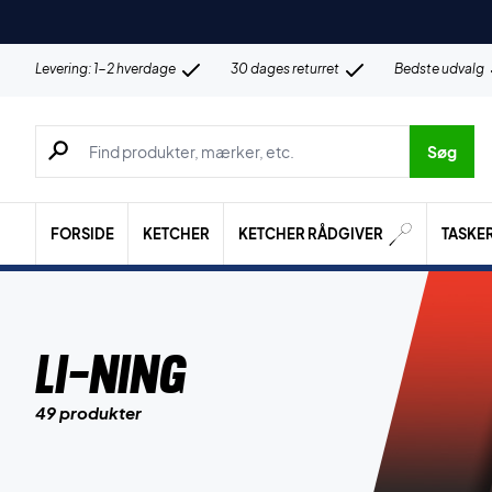
Levering: 1-2 hverdage
30 dages returret
Bedste udvalg
Søg efter produkter, mærker etc.
Søg
FORSIDE
KETCHER
KETCHER RÅDGIVER
TASKE
Li-Ning
49 produkter