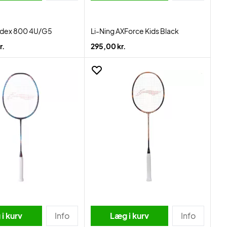
ladex 800 4U/G5
Li-Ning AXForce Kids Black
r.
295,00 kr.
i kurv
Info
Læg i kurv
Info