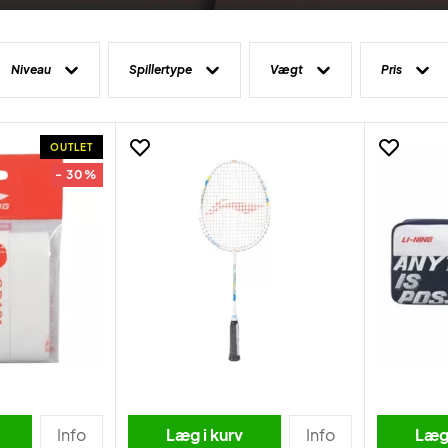
Niveau
Spillertype
Vægt
Pris
OUTLET
- 30%
Info
Læg i kurv
Info
Læg 