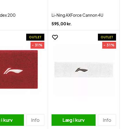
adex 200
Li-Ning AXForce Cannon 4U
595,00 kr.
OUTLET
OUTLET
- 31%
- 31%
i kurv
Info
Læg i kurv
Info