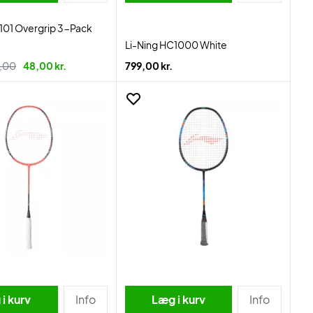
101 Overgrip 3-Pack
Li-Ning HC1000 White
,00
48,00 kr.
799,00 kr.
i kurv
Info
Læg i kurv
Info