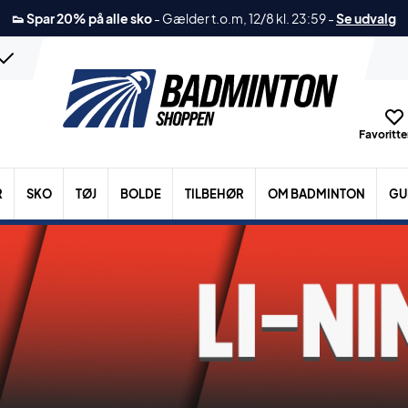
👟 Spar 20% på alle sko
-
Gælder t.o.m, 12/8 kl. 23:59
-
Se udvalg
Favoritter
R
SKO
TØJ
BOLDE
TILBEHØR
OM BADMINTON
GU