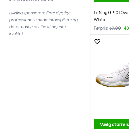
Li-Ning GP101 Ove
Li-Ning sponsorere flere dygtige
White
professionelle badmintonspillere og
deres udstyr er altid af højeste
Førpris:
69,00
48
kvalitet.
Vælg størrel