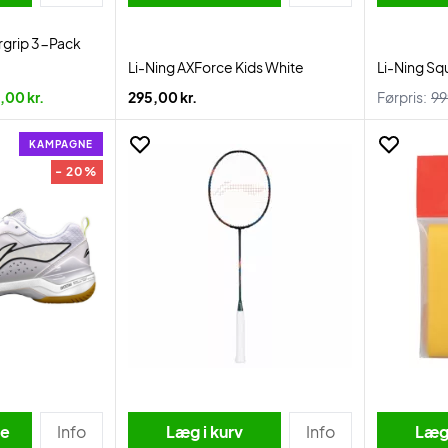
rgrip 3-Pack
Li-Ning AXForce Kids White
Li-Ning Sq
,00 kr.
295,00 kr.
Førpris:
99
KAMPAGNE
- 20%
se
Info
Læg i kurv
Info
Læg 