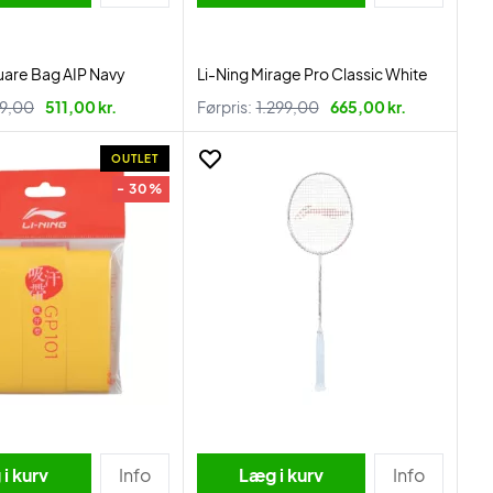
uare Bag AIP Navy
Li-Ning Mirage Pro Classic White
9,00
511,00 kr.
Førpris:
1.299,00
665,00 kr.
OUTLET
- 30%
i kurv
Info
Læg i kurv
Info