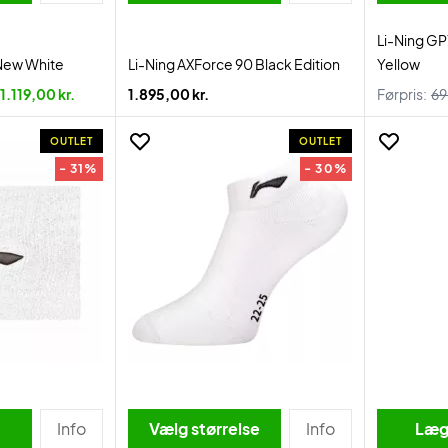
Li-Ning GP
 New White
Li-Ning AXForce 90 Black Edition
Yellow
1.119,00 kr.
1.895,00 kr.
Førpris:
69
OUTLET
OUTLET
- 31%
- 30%
Info
Vælg størrelse
Info
Læg 