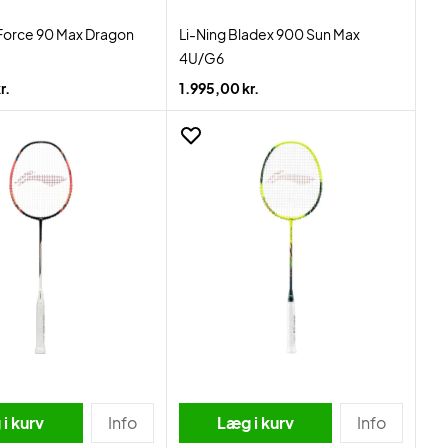
Force 90 Max Dragon
Li-Ning Bladex 900 Sun Max
4U/G6
r.
1.995,00 kr.
i kurv
Info
Læg i kurv
Info