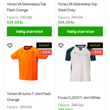
Yonex VA Sleeveless Top
Yonex VA Sleeveless Top
Flash Orange
Steel Grey
Førpris:
749,00
Førpris:
749,00
524,00 kr.
524,00 kr.
Vælg størrelse
Vælg størrelse
OUTLET
OUTLET
- 30%
- 35%
Yonex VA Junior T-shirt Flash
Forza CL2501 T-shirt White
Orange
Førpris:
349,00
Førpris:
299,00
227,00 kr.