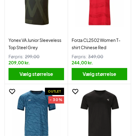
Yonex VA Junior Sleeveless
Forza CL2502 Women T-
Top Steel Grey
shirt Chinese Red
Førpris:
299,00
Førpris:
349,00
209,00 kr.
244,00 kr.
Vælg størrelse
Vælg størrelse
OUTLET
- 30%