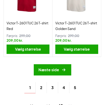
Victor T-2601 TUC 26 T-shirt
Victor T-2601 TUC 26 T-shirt
Red
Golden Sand
Førpris:
299,00
Førpris:
299,00
209,00 kr.
209,00 kr.
Vælg størrelse
Vælg størrelse
Næste side
1
2
3
4
5