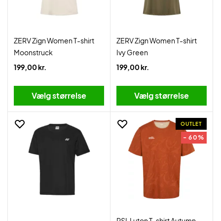
ZERV Zign Women T-shirt
ZERV Zign Women T-shirt
Moonstruck
Ivy Green
199,00 kr.
199,00 kr.
Vælg størrelse
Vælg størrelse
OUTLET
- 60%
RSL Luton T-shirt Autumn