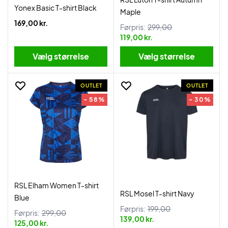
Yonex Basic T-shirt Black
Maple
169,00 kr.
Førpris:
299,00
119,00 kr.
Vælg størrelse
Vælg størrelse
OUTLET
OUTLET
- 58%
- 30%
RSL Elham Women T-shirt
RSL Mosel T-shirt Navy
Blue
Førpris:
199,00
Førpris:
299,00
139,00 kr.
125,00 kr.