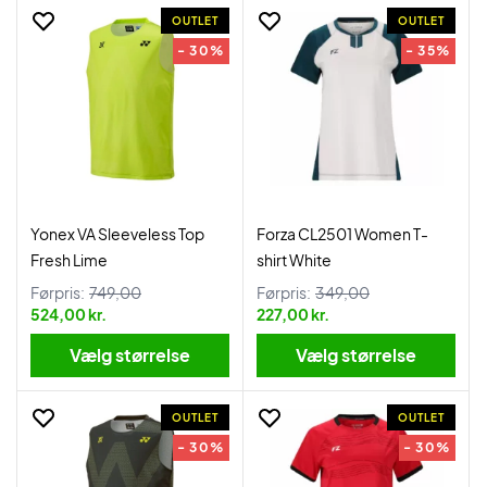
OUTLET
OUTLET
- 30%
- 35%
Yonex VA Sleeveless Top
Forza CL2501 Women T-
Fresh Lime
shirt White
Førpris:
749,00
Førpris:
349,00
524,00 kr.
227,00 kr.
Vælg størrelse
Vælg størrelse
OUTLET
OUTLET
- 30%
- 30%