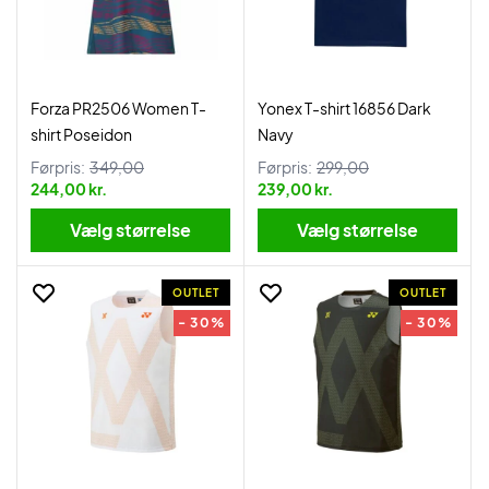
Forza PR2506 Women T-
Yonex T-shirt 16856 Dark
shirt Poseidon
Navy
Førpris:
349,00
Førpris:
299,00
244,00 kr.
239,00 kr.
Vælg størrelse
Vælg størrelse
OUTLET
OUTLET
- 30%
- 30%