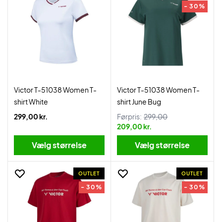
- 30%
Victor T-51038 Women T-
Victor T-51038 Women T-
shirt White
shirt June Bug
299,00 kr.
Førpris:
299,00
209,00 kr.
Vælg størrelse
Vælg størrelse
OUTLET
OUTLET
- 30%
- 30%