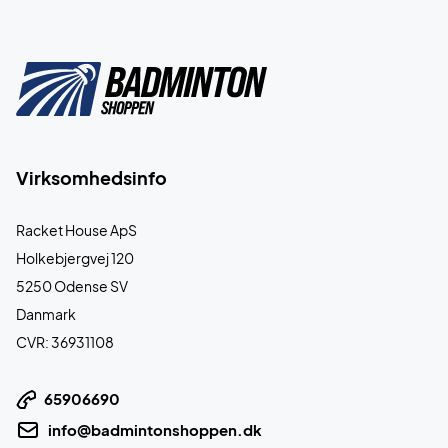
Virksomhedsinfo
Racket House ApS
Holkebjergvej 120
5250 Odense SV
Danmark
CVR: 36931108
65906690
info@badmintonshoppen.dk