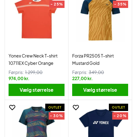
- 25%
- 35%
Yonex Crew Neck T-shirt
Forza PR2505 T-shirt
10711EX Cyber Orange
Mustard Gold
Førpris:
1.299,00
Førpris:
349,00
974,00 kr.
227,00 kr.
Vælg størrelse
Vælg størrelse
OUTLET
OUTLET
- 30%
- 20%