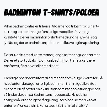
Badminton T-shirts/Poloer
Vi har badmintontrøjer til herre, til damer og til børn, og vi har t-
shirts og poloer i mange forskellige modeller, farver og
kvaliteter. Der er badminton t-shirts med rund hals, v-hals og
lynlås, og der er badminton poloer med krave og knap lukning.
Der er t-shirts med korte ærmer, lange ærmer og uden ærmer.
Der er et stort udvalg ift. om din badminton t-shirt skal være
ensfarvet, flerfarvet eller med print.
Endelig er der badmintontrøjer i mange forskellige kvaliteter. Så
hvad enten du søger en billig badminton t-shirt i god kvalitet,
eller om du går efter en eksklusiv badmintonpolo til en god pris,
så finder du den på Badmintonshoppen.dk. Hvis du har
spørgsmål eller brug for rådgivning i forbindelse med køb af
enten en Yonex t-shirt, Forza tee, RSL t-shirt eller ZERV