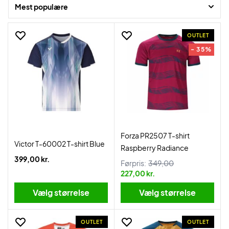
vores populære mærker og så er det hele selvfølgelig til en fast lav
Mest populære
pris.
OUTLET
- 35%
Forza PR2507 T-shirt
Victor T-60002 T-shirt Blue
Raspberry Radiance
399,00 kr.
Førpris:
349,00
227,00 kr.
Vælg størrelse
Vælg størrelse
OUTLET
OUTLET