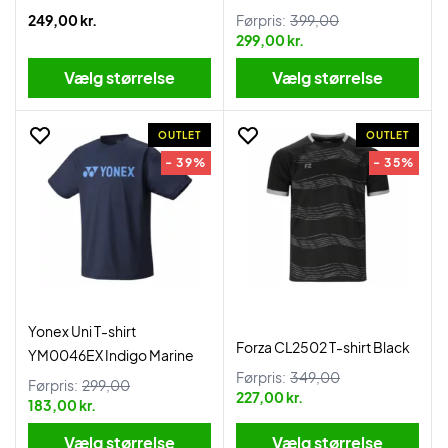
249,00 kr.
Førpris:
399,00
299,00 kr.
Vælg størrelse
Vælg størrelse
OUTLET
OUTLET
- 39%
- 35%
Yonex Uni T-shirt
Forza CL2502 T-shirt Black
YM0046EX Indigo Marine
Førpris:
349,00
Førpris:
299,00
227,00 kr.
183,00 kr.
Vælg størrelse
Vælg størrelse