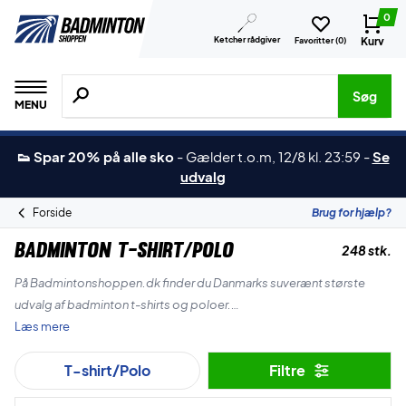
0
Ketcher rådgiver
Kurv
Favoritter (
0
)
Søg efter produkter, mærker etc.
Søg
MENU
👟 Spar 20% på alle sko
-
Gælder t.o.m, 12/8 kl. 23:59
-
Se
udvalg
Forside
Brug for hjælp?
Badminton T-shirt/Polo
248 stk.
På Badmintonshoppen.dk finder du Danmarks suverænt største
udvalg af badminton t-shirts og poloer.
Læs mere
Vi har bl.a Yonex, Forza, RSL, Victor og ZERV t-shirts og poloer.
T-shirt/Polo
Filtre
Derudover er vi altid først med det nye, så på Badmintonshoppen.dk
finder du også altid de sidste nye modeller og farver inden for alle