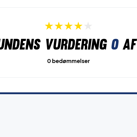
undens vurdering
0
af
0 bedømmelser