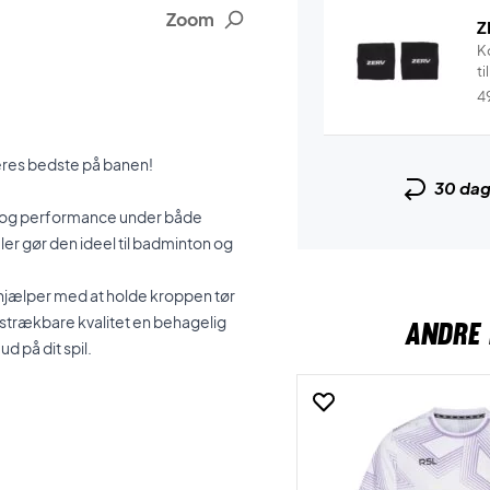
Zoom
Z
K
ti
4
e deres bedste på banen!
30 da
ort og performance under både
er gør den ideel til badminton og
m hjælper med at holde kroppen tør
 strækbare kvalitet en behagelig
ANDRE 
d på dit spil.