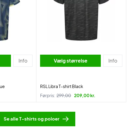
Info
Vælg størrelse
Info
lue
RSL Libra T-shirt Black
Førpris:
299,00
209,00 kr.
Se alle T-shirts og poloer