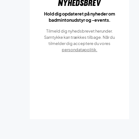
Nyhedsbrev
Hold dig opdateret på nyheder om
badmintonudstyr og -events.
Tilmeld dig nyhedsbrevet herunder.
Samtykke kan trækkes tilbage. Når du
tilmelder dig acceptere du vores
persondatapolitik.