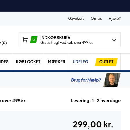
Gavekort
Om os
Hjælp?
INDKØBSKURV
0
Gratis fragt ved køb over 499 kr.
 (
0
)
IDES
KØB LOOKET
MÆRKER
UDELEG
OUTLET
Brug for hjælp?
 over 499 kr.
Levering: 1-2 hverdage
299,00 kr.