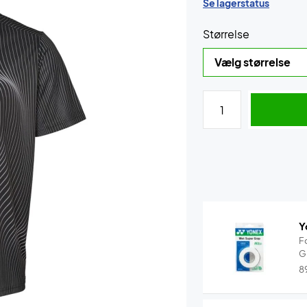
Se lagerstatus
Størrelse
Y
F
G
8