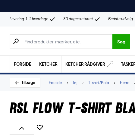
Levering: 1-2 hverdage
30 dages returret
Bedste udvalg
Søg efter produkter, mærker etc.
Søg
FORSIDE
KETCHER
KETCHER RÅDGIVER
TASKE
Tilbage
Forside
Tøj
T-shirt/Polo
Herre
RSL Flow T-shirt Bl