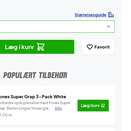
Størrelsesguide
Læg i kurv
Favorit
POPULÆRT TILBEHØR
onex Super Grap 3-Pack White
orbedre spiloplevelse med Yonex Super
Læg i kurv
rap.Bedst solgte Yonex gre...
Info
9,00
kr.