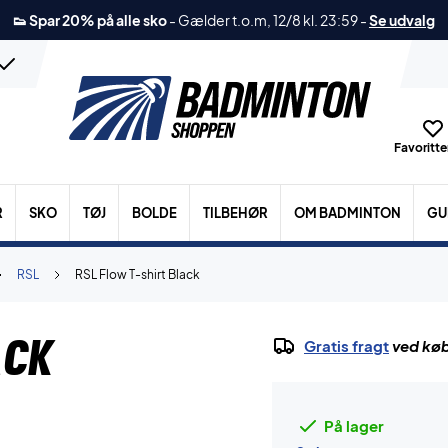
👟 Spar 20% på alle sko
-
Gælder t.o.m, 12/8 kl. 23:59
-
Se udvalg
Favoritter
R
SKO
TØJ
BOLDE
TILBEHØR
OM BADMINTON
GU
RSL
RSL Flow T-shirt Black
ack
Gratis fragt
ved køb
På lager