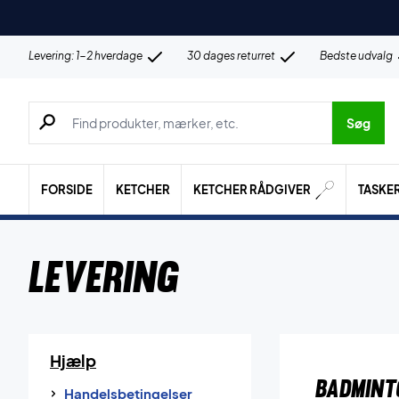
Levering: 1-2 hverdage
30 dages returret
Bedste udvalg
Søg efter produkter, mærker etc.
Søg
FORSIDE
KETCHER
KETCHER RÅDGIVER
TASKE
Levering
Hjælp
BADMINT
Handelsbetingelser