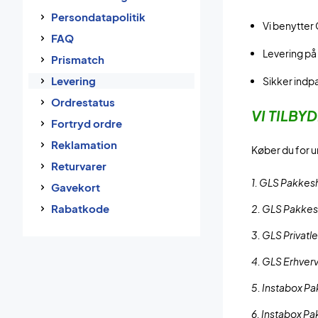
Persondatapolitik
Vi benytter 
FAQ
Levering på 
Prismatch
Levering
Sikker indp
Ordrestatus
VI TILBY
Fortryd ordre
Reklamation
Køber du for u
Returvarer
1. GLS Pakkesh
Gavekort
Rabatkode
2. GLS Pakkesh
3. GLS Privatl
4. GLS Erhverv
5. Instabox Pa
6. Instabox Pa