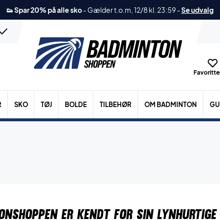
👟 Spar 20% på alle sko
-
Gælder t.o.m, 12/8 kl. 23:59
-
Se udvalg
Favoritter
R
SKO
TØJ
BOLDE
TILBEHØR
OM BADMINTON
GU
ONSHOPPEN ER KENDT FOR SIN LYNHURTIGE 