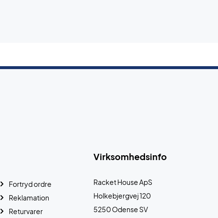
Virksomhedsinfo
Racket House ApS
Fortryd ordre
Holkebjergvej 120
Reklamation
5250 Odense SV
Returvarer