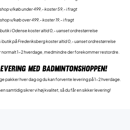
shop v/køb under 499,- koster 59,- i fragt
shop v/køb over 499,- koster 19,- i fragt
 butik i Odense koster altid 0,- uanset ordrestørrelse
 i butik på Frederiksberg koster altid 0,- uanset ordrestørrelse
er normalt 1-2 hverdage, medmindre der forekommer restordre.
LEVERING MED BADMINTONSHOPPEN!
ge pakker hver dag og du kan forvente levering på 1-2 hverdage.
men samtidig sikrer vi høj kvalitet, så du får en sikker levering!