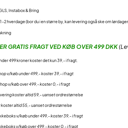
GLS, Instabox & Bring
1 -2 hverdage (bor du i en større by, kan levering også ske om lørdage
akning
DER GRATIS FRA
GT VED KØB OVER 499 DKK
(Le
nder 499 kroner koster det kun 39,- i fragt.
op v/køb under 499,- koster 39,- i fragt
op v/køb over 499,- koster 0,- i fragt
evering koster altid 59,- uanset ordrestørrelse
 koster altid 55,- uanset ordrestørrelse
kkeboks v/køb under 499,- koster 39,- i fragt
kkeboks v/køb over 499,- koster 0,- i fragt