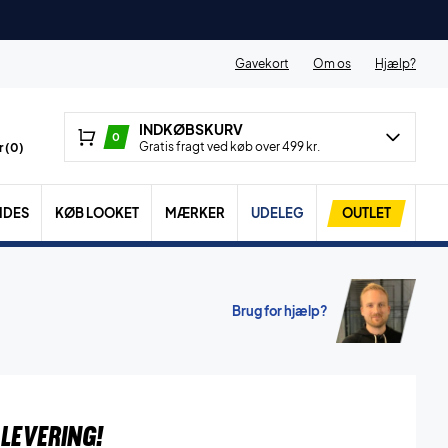
Gavekort
Om os
Hjælp?
INDKØBSKURV
0
Gratis fragt ved køb over 499 kr.
 (
0
)
IDES
KØB LOOKET
MÆRKER
UDELEG
OUTLET
Brug for hjælp?
LEVERING!