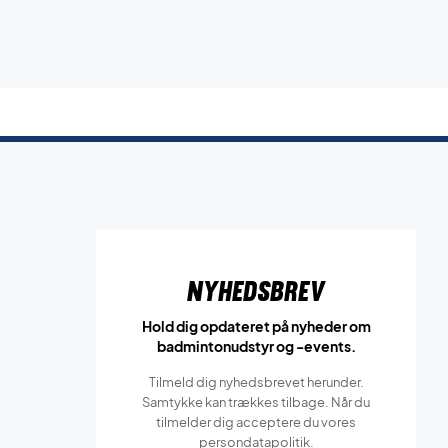
Nyhedsbrev
Hold dig opdateret på nyheder om
badmintonudstyr og -events.
Tilmeld dig nyhedsbrevet herunder.
Samtykke kan trækkes tilbage. Når du
tilmelder dig acceptere du vores
persondatapolitik.