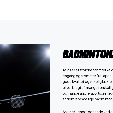
Badminton
Asics er et stort kendt mærke 
engang og stammer fra Japan. 
gode kvalitet og virkelig lækr
bliver brugt af mange forskell
og mange andre sportsgrene, d
af dem i forskellige badmintonh
Asics er kendetegnende ved at p