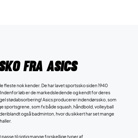
sko fra Asics
de fleste nok kender. De har lavet sportssko siden 1940
Indenfor løb er de markedsledende og kendt for deres
e gel stødabsorbering! Asics producerer indendørssko, som
ige sportsgrene, som fx både squash, håndbold, volleyball
eriblandt også badminton, hvor du sikkert har set mange
aller.
asse til rigtig mange forskellige typer af