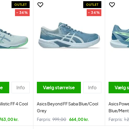
OUTLET
OUTLET
- 34%
- 34%
se
Info
Vælg størrelse
Info
Vælg s
listic FF 4 Cool
Asics Beyond FF Saba Blue/Cool
Asics Pow
Grey
Blue/Ment
763,00 kr.
Førpris:
999,00
664,00 kr.
Førpris:
1.