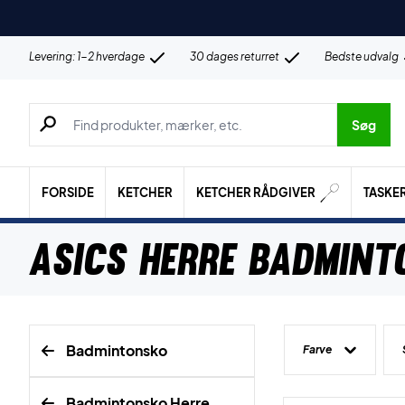
Levering: 1-2 hverdage
30 dages returret
Bedste udvalg
Søg efter produkter, mærker etc.
Søg
FORSIDE
KETCHER
KETCHER RÅDGIVER
TASKE
Asics Herre Badmin
Badmintonsko
Farve
Badmintonsko Herre