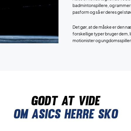
badmintonspillere, og rammer 
pasform og så er deres gel stød
Det gør, at de måske er den 
forskellige typer bruger dem, l
motionister og ungdomsspillere,
Godt at vide
Om asics herre sko