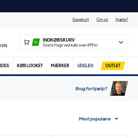
Gavekort
Om os
Hjælp?
INDKØBSKURV
0
Gratis fragt ved køb over 499 kr.
 (
0
)
IDES
KØB LOOKET
MÆRKER
UDELEG
OUTLET
Brug for hjælp?
Mest populære