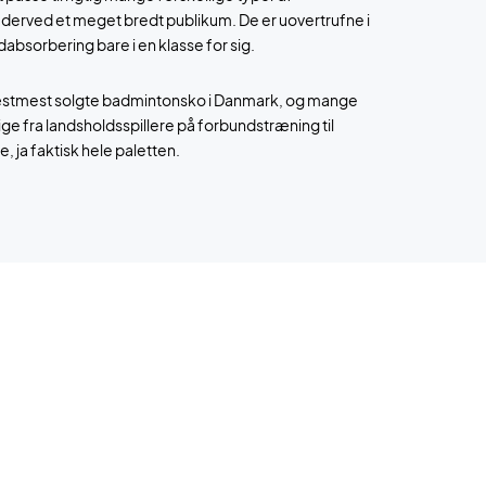
derved et meget bredt publikum. De er uovertrufne i
absorbering bare i en klasse for sig.
næstmest solgte badmintonsko i Danmark, og mange
ige fra landsholdsspillere på forbundstræning til
 ja faktisk hele paletten.