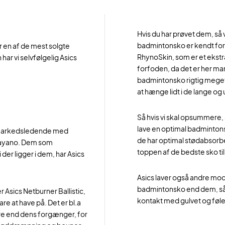
Hvis du har prøvet dem, så 
badmintonsko er kendt for, 
r en af de mest solgte
RhynoSkin, som er et ekstra
r vi selvfølgelig Asics
forfoden, da det er her man 
badmintonsko rigtig meget. 
at hænge lidt i de lange og 
Så hvis vi skal opsummere,
lave en optimal badmintons
de markedsledende med
de har optimal stødabsorber
 Kayano. Dem som
toppen af de bedste sko ti
er ligger i dem, har Asics
Asics laver også andre mode
badmintonsko end dem, så k
r Asics Netburner Ballistic,
kontakt med gulvet og føle
are at have på. Det er bl.a
kere end dens forgænger, for