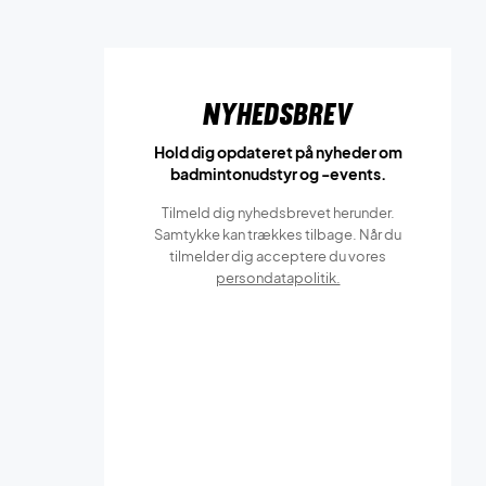
Nyhedsbrev
Hold dig opdateret på nyheder om
badmintonudstyr og -events.
Tilmeld dig nyhedsbrevet herunder.
Samtykke kan trækkes tilbage. Når du
tilmelder dig acceptere du vores
persondatapolitik.