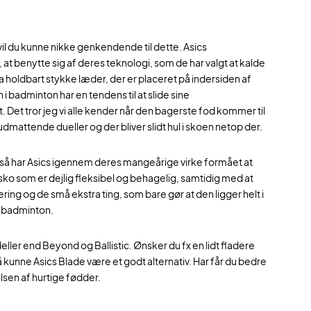
vil du kunne nikke genkendende til dette. Asics
at benytte sig af deres teknologi, som de har valgt at kalde
 holdbart stykke læder, der er placeret på indersiden af
i badminton har en tendens til at slide sine
Det tror jeg vi alle kender når den bagerste fod kommer til
udmattende dueller og der bliver slidt hul i skoen netop der.
 så har Asics igennem deres mangeårige virke formået at
ko som er dejlig fleksibel og behagelig, samtidig med at
ing og de små ekstra ting, som bare gør at den ligger helt i
l badminton.
ller end Beyond og Ballistic. Ønsker du fx en lidt fladere
unne Asics Blade være et godt alternativ. Har får du bedre
lsen af hurtige fødder.