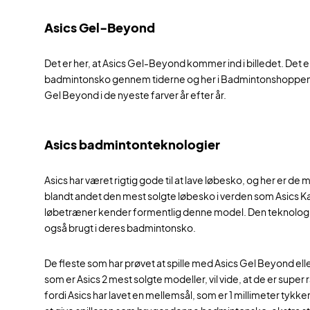
Asics Gel-Beyond
Det er her, at Asics Gel-Beyond kommer ind i billedet. Det e
badmintonsko gennem tiderne og her i Badmintonshoppen ha
Gel Beyond i de nyeste farver år efter år.
Asics badmintonteknologier
Asics har været rigtig gode til at lave løbesko, og her er 
blandt andet den mest solgte løbesko i verden som Asics
løbetræner kender formentlig denne model. Den teknologi d
også brugt i deres badmintonsko.
De fleste som har prøvet at spille med Asics Gel Beyond elle
som er Asics 2 mest solgte modeller, vil vide, at de er super r
fordi Asics har lavet en mellemsål, som er 1 millimeter tyk