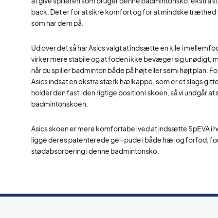
at give spilleren som bruger denne badmintonsko, ekstr
back. Det er for at sikre komfort og for at mindske træthed
som har dem på.
Ud over det så har Asics valgt at indsætte en kile i mellem
virker mere stabile og at foden ikke bevæger sig unødigt,
når du spiller badminton både på højt eller semi højt plan. Fo
Asics indsat en ekstra stærk hælkappe, som er et slags gitt
holder den fast i den rigtige position i skoen, så vi undgår at
badmintonskoen.
Asics skoen er mere komfortabel ved at indsætte SpEVA i h
ligge deres patenterede gel-pude i både hæl og forfod, for
stødabsorbering i denne badmintonsko.