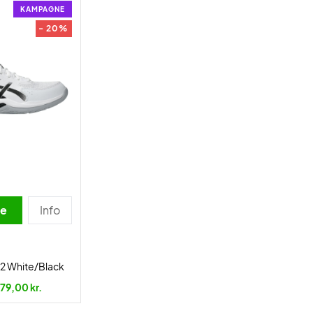
KAMPAGNE
- 20%
se
Info
12 White/Black
79,00 kr.