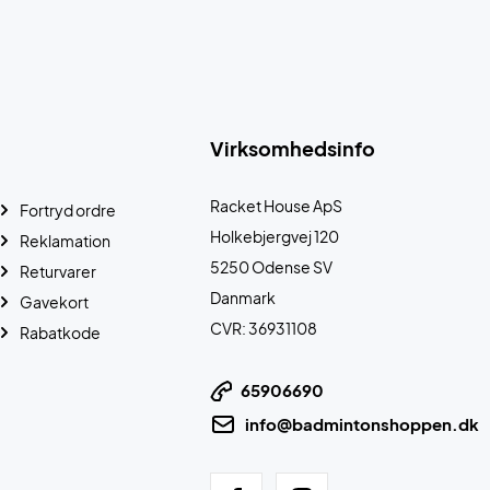
Virksomhedsinfo
Racket House ApS
Fortryd ordre
Holkebjergvej 120
Reklamation
5250 Odense SV
Returvarer
Danmark
Gavekort
CVR: 36931108
Rabatkode
65906690
info@badmintonshoppen.dk