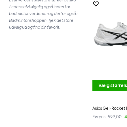
findes selvfølgelig også inden for
badmintonverdenen og derfor også i
Badmintonshoppen. Tjek det store
udvalg ud og find din favorit.
Vælg størrel
Asics Gel-Rocket 
Førpris:
599,00
4