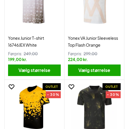
Yonex Junior T-shirt
Yonex VA Junior Sleeveless
16746JEX White
Top Flash Orange
Førpris:
249,00
Førpris:
299,00
199,00 kr.
224,00 kr.
Vælg størrelse
Vælg størrelse
OUTLET
OUTLET
- 30%
- 30%