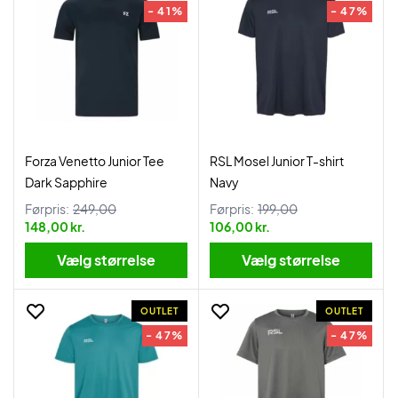
- 41%
- 47%
Forza Venetto Junior Tee
RSL Mosel Junior T-shirt
Dark Sapphire
Navy
Førpris:
249,00
Førpris:
199,00
148,00 kr.
106,00 kr.
Vælg størrelse
Vælg størrelse
OUTLET
OUTLET
- 47%
- 47%