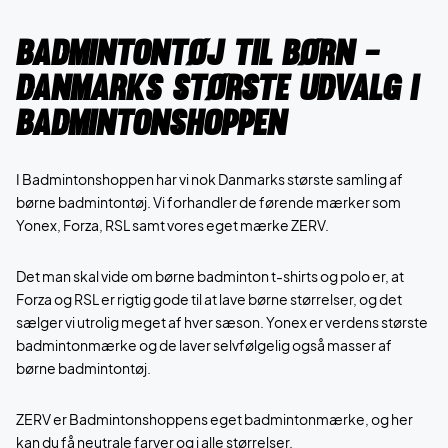
Badmintontøj til børn -
Danmarks største udvalg i
Badmintonshoppen
I Badmintonshoppen har vi nok Danmarks største samling af
børne badmintontøj. Vi forhandler de førende mærker som
Yonex, Forza, RSL samt vores eget mærke ZERV.
Det man skal vide om børne badminton t-shirts og polo er, at
Forza og RSL er rigtig gode til at lave børne størrelser, og det
sælger vi utrolig meget af hver sæson. Yonex er verdens største
badmintonmærke og de laver selvfølgelig også masser af
børne badmintontøj.
ZERV er Badmintonshoppens eget badmintonmærke, og her
kan du få neutrale farver og i alle størrelser.