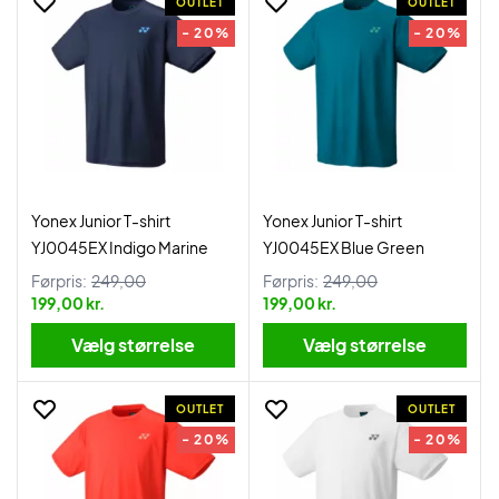
OUTLET
OUTLET
- 20%
- 20%
Yonex Junior T-shirt
Yonex Junior T-shirt
YJ0045EX Indigo Marine
YJ0045EX Blue Green
Førpris:
249,00
Førpris:
249,00
199,00 kr.
199,00 kr.
Vælg størrelse
Vælg størrelse
OUTLET
OUTLET
- 20%
- 20%