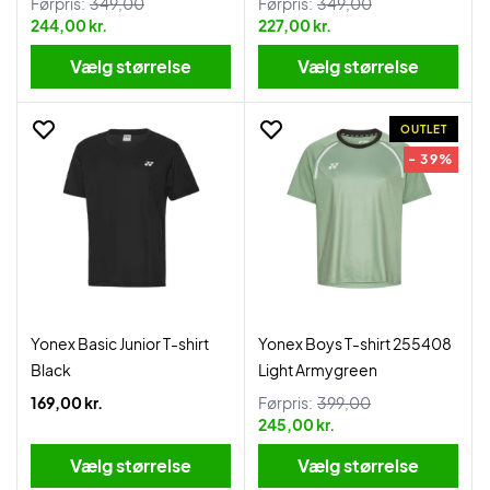
Førpris:
349,00
Førpris:
349,00
244,00 kr.
227,00 kr.
Vælg størrelse
Vælg størrelse
OUTLET
- 39%
Yonex Basic Junior T-shirt
Yonex Boys T-shirt 255408
Black
Light Armygreen
169,00 kr.
Førpris:
399,00
245,00 kr.
Vælg størrelse
Vælg størrelse