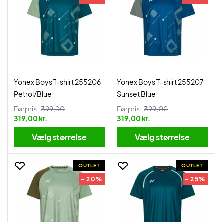
Yonex Boys T-shirt 255206
Yonex Boys T-shirt 255207
Petrol/Blue
Sunset Blue
Førpris:
399,00
Førpris:
399,00
319,00 kr.
319,00 kr.
Vælg størrelse
Vælg størrelse
OUTLET
OUTLET
- 20%
- 25%