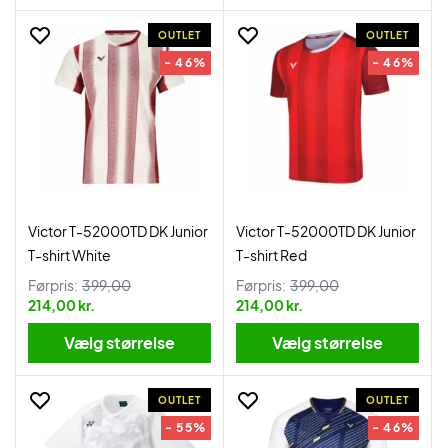
OUTLET
OUTLET
- 46%
- 46%
Victor T-52000TD DK Junior
Victor T-52000TD DK Junior
T-shirt White
T-shirt Red
Førpris:
399,00
Førpris:
399,00
214,00 kr.
214,00 kr.
Vælg størrelse
Vælg størrelse
OUTLET
OUTLET
- 55%
- 46%