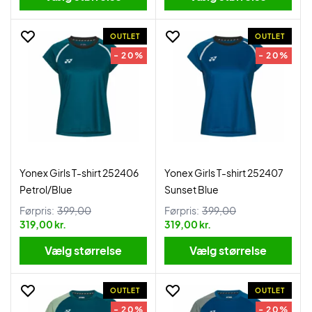
OUTLET
OUTLET
- 20%
- 20%
Yonex Girls T-shirt 252406
Yonex Girls T-shirt 252407
Petrol/Blue
Sunset Blue
Førpris:
399,00
Førpris:
399,00
319,00 kr.
319,00 kr.
Vælg størrelse
Vælg størrelse
OUTLET
OUTLET
- 20%
- 20%