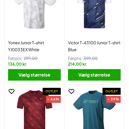
Yonex Junior T-shirt
Victor T-43100 Junior T-shirt
YJ0033EX White
Blue
Førpris:
299,00
Førpris:
399,00
136,00 kr.
214,00 kr.
Vælg størrelse
Vælg størrelse
OUTLET
OUTLET
- 46%
- 39%