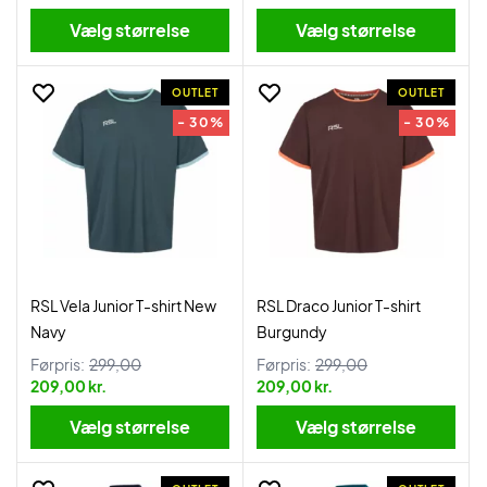
Vælg størrelse
Vælg størrelse
OUTLET
OUTLET
- 30%
- 30%
RSL Vela Junior T-shirt New
RSL Draco Junior T-shirt
Navy
Burgundy
Førpris:
299,00
Førpris:
299,00
209,00 kr.
209,00 kr.
Vælg størrelse
Vælg størrelse