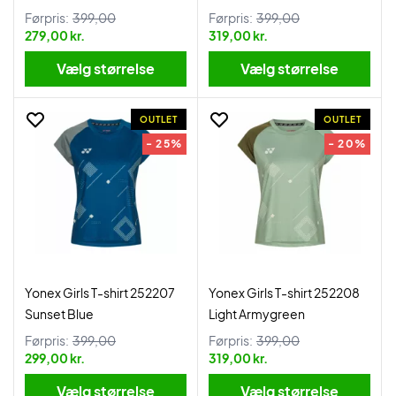
Førpris:
399,00
Førpris:
399,00
279,00 kr.
319,00 kr.
Vælg størrelse
Vælg størrelse
OUTLET
OUTLET
- 25%
- 20%
Yonex Girls T-shirt 252207
Yonex Girls T-shirt 252208
Sunset Blue
Light Armygreen
Førpris:
399,00
Førpris:
399,00
299,00 kr.
319,00 kr.
Vælg størrelse
Vælg størrelse