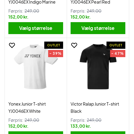
YJ0046EX Indigo Marine
YJ0046EX Pearl Red
Førpris:
249,00
Førpris:
249,00
152,00 kr.
152,00 kr.
Vælg størrelse
Vælg størrelse
OUTLET
OUTLET
- 39%
- 47%
Yonex Junior T-shirt
Victor Ralap Junior T-shirt
YJ0046EX White
Black
Førpris:
249,00
Førpris:
249,00
152,00 kr.
133,00 kr.