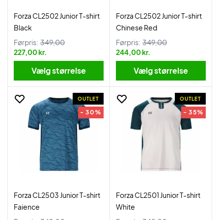
Forza CL2502 Junior T-shirt
Forza CL2502 Junior T-shirt
Black
Chinese Red
Førpris:
349,00
Førpris:
349,00
227,00 kr.
244,00 kr.
Vælg størrelse
Vælg størrelse
OUTLET
OUTLET
- 30%
- 35%
Forza CL2503 Junior T-shirt
Forza CL2501 Junior T-shirt
Faience
White