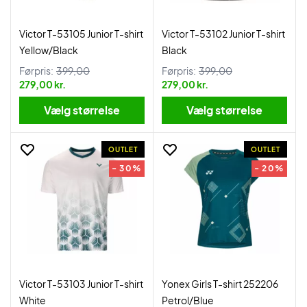
Victor T-53105 Junior T-shirt
Victor T-53102 Junior T-shirt
Yellow/Black
Black
Førpris:
399,00
Førpris:
399,00
279,00 kr.
279,00 kr.
Vælg størrelse
Vælg størrelse
OUTLET
OUTLET
- 30%
- 20%
Victor T-53103 Junior T-shirt
Yonex Girls T-shirt 252206
White
Petrol/Blue