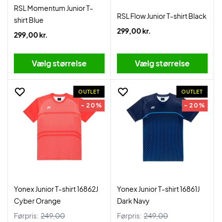
RSL Momentum Junior T-
RSL Flow Junior T-shirt Black
shirt Blue
299,00 kr.
299,00 kr.
Vælg størrelse
Vælg størrelse
OUTLET
OUTLET
- 20%
- 20%
Yonex Junior T-shirt 16862J
Yonex Junior T-shirt 16861J
Cyber Orange
Dark Navy
Førpris:
249,00
Førpris:
249,00