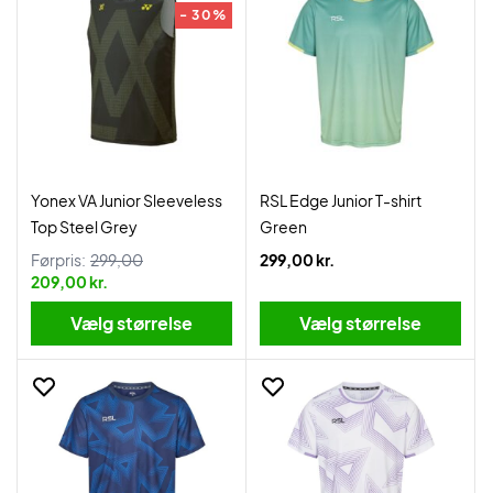
- 30%
Yonex VA Junior Sleeveless
RSL Edge Junior T-shirt
Top Steel Grey
Green
Førpris:
299,00
299,00 kr.
209,00 kr.
Vælg størrelse
Vælg størrelse