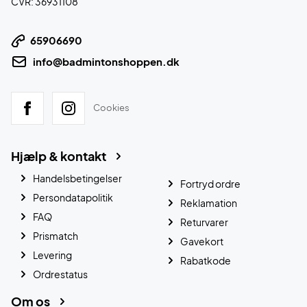
CVR: 36931108
65906690
info@badmintonshoppen.dk
Cookies
Hjælp & kontakt
Handelsbetingelser
Fortryd ordre
Persondatapolitik
Reklamation
FAQ
Returvarer
Prismatch
Gavekort
Levering
Rabatkode
Ordrestatus
Om os