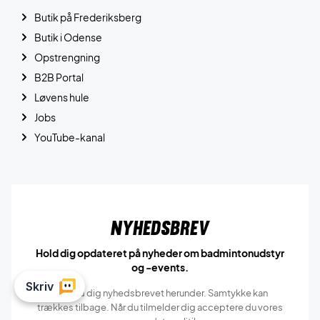
Butik på Frederiksberg
Butik i Odense
Opstrengning
B2B Portal
Løvens hule
Jobs
YouTube-kanal
Nyhedsbrev
Hold dig opdateret på nyheder om badmintonudstyr
og -events.
Tilmeld dig nyhedsbrevet herunder. Samtykke kan
trækkes tilbage. Når du tilmelder dig acceptere du vores