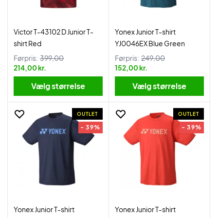
Victor T-43102 D Junior T-
Yonex Junior T-shirt
shirt Red
YJ0046EX Blue Green
Førpris:
399,00
Førpris:
249,00
214,00 kr.
152,00 kr.
Vælg størrelse
Vælg størrelse
OUTLET
OUTLET
- 39%
- 39%
Yonex Junior T-shirt
Yonex Junior T-shirt