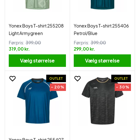
Yonex Boys T-shirt 255208
Yonex Boys T-shirt 255406
Light Armygreen
Petrol/Blue
Førpris:
399,00
Førpris:
399,00
319,00 kr.
299,00 kr.
Vælg størrelse
Vælg størrelse
OUTLET
OUTLET
- 20%
- 30%
Yonex Boys T-shirt 255407