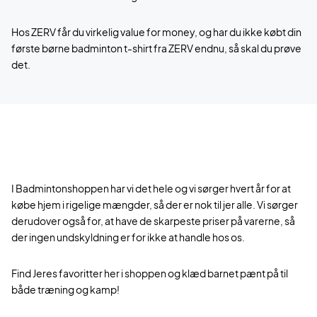
Hos ZERV får du virkelig value for money, og har du ikke købt din
første børne badminton t-shirt fra ZERV endnu, så skal du prøve
det.
I Badmintonshoppen har vi det hele og vi sørger hvert år for at
købe hjem i rigelige mængder, så der er nok til jer alle. Vi sørger
derudover også for, at have de skarpeste priser på varerne, så
der ingen undskyldning er for ikke at handle hos os.
Find Jeres favoritter her i shoppen og klæd barnet pænt på til
både træning og kamp!