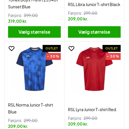
RSL Libra Junior T-shirt Black
Sunset Blue
Førpris:
299,00
Førpris:
399,00
209,00 kr.
319,00 kr.
Vælg størrelse
Vælg størrelse
OUTLET
OUTLET
- 30%
- 30%
RSL Norma Junior T-shirt
RSL Lyra Junior T-shirt Red
Blue
Førpris:
299,00
Førpris:
299,00
209,00 kr.
209,00 kr.