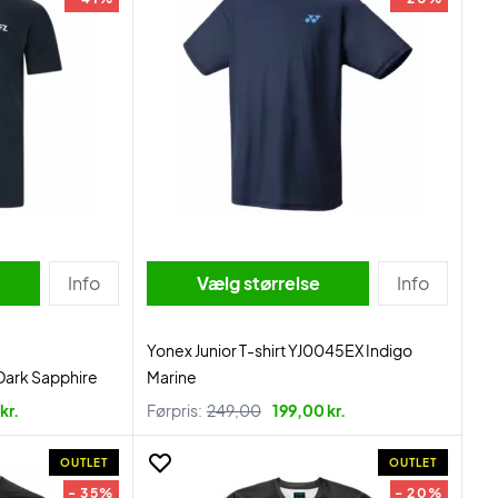
Info
Vælg størrelse
Info
Yonex Junior T-shirt YJ0045EX Indigo
 Dark Sapphire
Marine
kr.
Førpris:
249,00
199,00 kr.
OUTLET
OUTLET
- 35%
- 20%