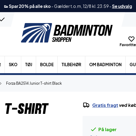
👟 Spar 20% på alle sko
-
Gælder t.o.m, 12/8 kl. 23:59
-
Se udvalg
Favoritter
R
SKO
TØJ
BOLDE
TILBEHØR
OM BADMINTON
GU
Forza BA2514 Junior T-shirt Black
 T-shirt
Gratis fragt
ved køb
På lager