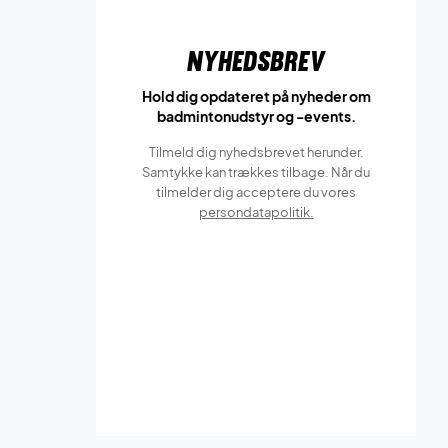
Nyhedsbrev
Hold dig opdateret på nyheder om
badmintonudstyr og -events.
Tilmeld dig nyhedsbrevet herunder.
Samtykke kan trækkes tilbage. Når du
tilmelder dig acceptere du vores
persondatapolitik.