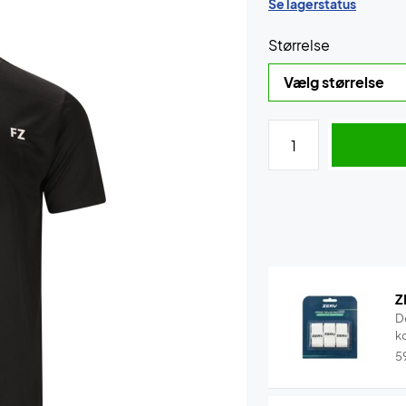
Se lagerstatus
Størrelse
Z
D
k
5