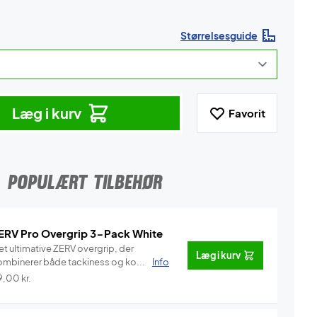
Størrelsesguide
Læg i kurv
Favorit
POPULÆRT TILBEHØR
ERV Pro Overgrip 3-Pack White
et ultimative ZERV overgrip, der
Læg i kurv
ombinerer både tackiness og ko...
Info
9,00
kr.