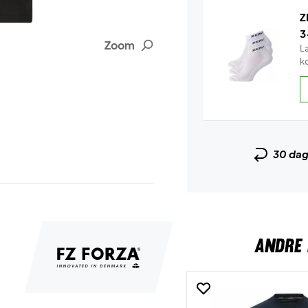
Z
3
Zoom
L
k
30 da
ANDRE 