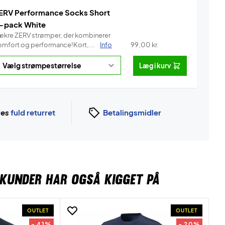
ERV Performance Socks Short
-pack White
ækre ZERV strømper, der kombinerer
omfort og performance!Kort,...
Info
99,00
kr.
Læg i kurv
ges
fuld returret
Betalingsmidler
KUNDER HAR OGSÅ KIGGET PÅ
OUTLET
OUTLET
- 41%
- 20%