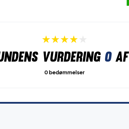
undens vurdering
0
af
0 bedømmelser