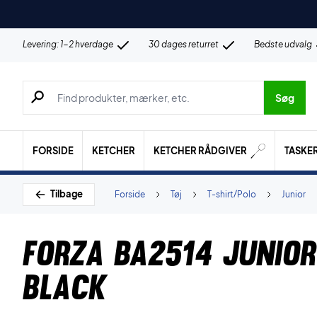
Levering: 1-2 hverdage
30 dages returret
Bedste udvalg
Søg efter produkter, mærker etc.
Søg
FORSIDE
KETCHER
KETCHER RÅDGIVER
TASKE
Tilbage
Forside
Tøj
T-shirt/Polo
Junior
Forza BA2514 Junior
Black