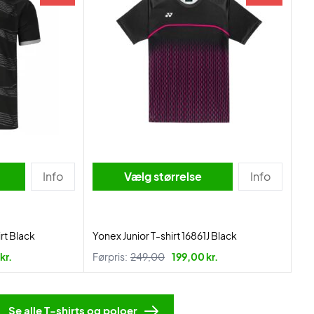
Info
Vælg størrelse
Info
rt Black
Yonex Junior T-shirt 16861J Black
kr.
Førpris:
249,00
199,00 kr.
Se alle T-shirts og poloer