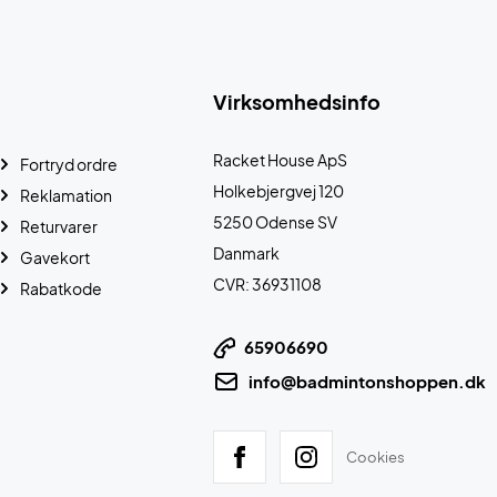
Virksomhedsinfo
Racket House ApS
Fortryd ordre
Holkebjergvej 120
Reklamation
5250 Odense SV
Returvarer
Danmark
Gavekort
CVR: 36931108
Rabatkode
65906690
info@badmintonshoppen.dk
Cookies