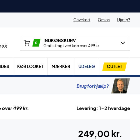
Gavekort
Om os
Hjælp?
INDKØBSKURV
0
Gratis fragt ved køb over 499 kr.
 (
0
)
IDES
KØB LOOKET
MÆRKER
UDELEG
OUTLET
Brug for hjælp?
 over 499 kr.
Levering: 1-2 hverdage
249,00 kr.