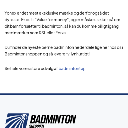
Yonex er det mest eksklusive mærke og derfor også det
dyreste. Er du til "Value for money", og er måske usikker på om
dit barn forsætter til badminton, så kan du komme billigt igang
med mærker som RSL eller Forza.
Du finder de nyeste børne badminton nederdele lige her hos os i
Badmintonshoppen og så leverer vi lynhurtigt!
Se hele vores store udvalg af
badmintontøj
.