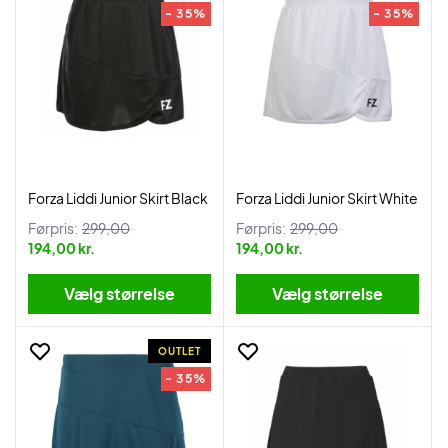
- 35%
- 35%
Forza Liddi Junior Skirt Black
Forza Liddi Junior Skirt White
Førpris:
299,00
Førpris:
299,00
194,00 kr.
194,00 kr.
Vælg størrelse
Vælg størrelse
OUTLET
- 35%