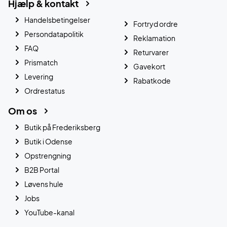
Hjælp & kontakt
Handelsbetingelser
Fortryd ordre
Persondatapolitik
Reklamation
FAQ
Returvarer
Prismatch
Gavekort
Levering
Rabatkode
Ordrestatus
Om os
Butik på Frederiksberg
Butik i Odense
Opstrengning
B2B Portal
Løvens hule
Jobs
YouTube-kanal