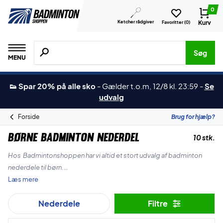
0
Ketcher rådgiver
Kurv
Favoritter (
0
)
Søg efter produkter, mærker etc.
Søg
MENU
👟 Spar 20% på alle sko
-
Gælder t.o.m, 12/8 kl. 23:59
-
Se
udvalg
Forside
Brug for hjælp?
Børne Badminton Nederdel
10 stk.
Hos Badmintonshoppen har vi altid et stort udvalg af badminton
nederdele til børn.
Læs mere
Du finder her flere kendte mærker som Yonex, Forza & RSL og vi har
Nederdele
Filtre
altid de nyeste varer på lager, samt vores bestsellers.