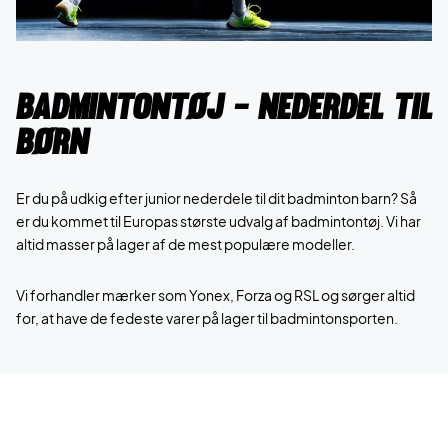
Badmintontøj - Nederdel til
børn
​​​​Er du på udkig efter junior nederdele til dit badminton barn? Så
er du kommet til Europas største udvalg af badmintontøj. Vi har
altid masser på lager af de mest populære modeller.
Vi forhandler mærker som Yonex, Forza og RSL og sørger altid
for, at have de fedeste varer på lager til badmintonsporten.