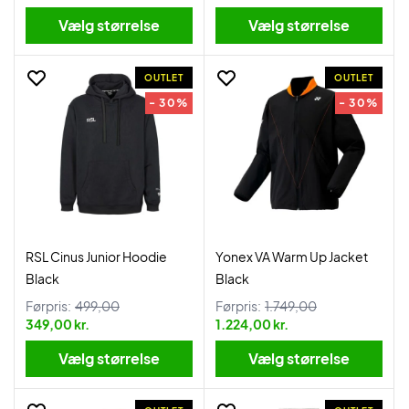
Vælg størrelse
Vælg størrelse
OUTLET
OUTLET
- 30%
- 30%
RSL Cinus Junior Hoodie
Yonex VA Warm Up Jacket
Black
Black
Førpris:
499,00
Førpris:
1.749,00
349,00 kr.
1.224,00 kr.
Vælg størrelse
Vælg størrelse