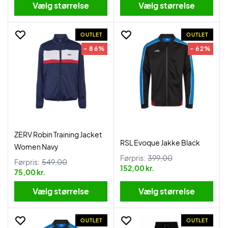
Vælg størrelse
Vælg størrelse
OUTLET
OUTLET
- 86%
- 62%
ZERV Robin Training Jacket
RSL Evoque Jakke Black
Women Navy
Førpris:
399,00
Førpris:
549,00
152,00 kr.
75,00 kr.
Vælg størrelse
Vælg størrelse
OUTLET
OUTLET