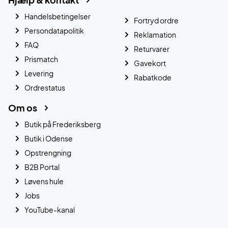
Handelsbetingelser
Fortryd ordre
Persondatapolitik
Reklamation
FAQ
Returvarer
Prismatch
Gavekort
Levering
Rabatkode
Ordrestatus
Om os
Butik på Frederiksberg
Butik i Odense
Opstrengning
B2B Portal
Løvens hule
Jobs
YouTube-kanal