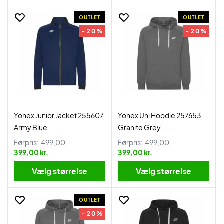
OUTLET
OUTLET
- 20%
- 20%
Yonex Junior Jacket 255607
Yonex Uni Hoodie 257653
Army Blue
Granite Grey
Førpris:
499,00
Førpris:
499,00
399,00 kr.
399,00 kr.
Vælg størrelse
Vælg størrelse
OUTLET
- 20%