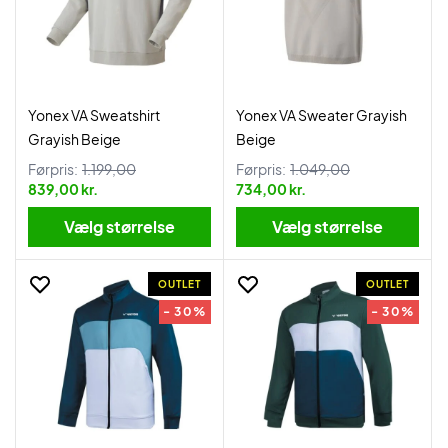
Yonex VA Sweatshirt
Yonex VA Sweater Grayish
Grayish Beige
Beige
Førpris:
1.199,00
Førpris:
1.049,00
839,00 kr.
734,00 kr.
Vælg størrelse
Vælg størrelse
OUTLET
OUTLET
- 30%
- 30%