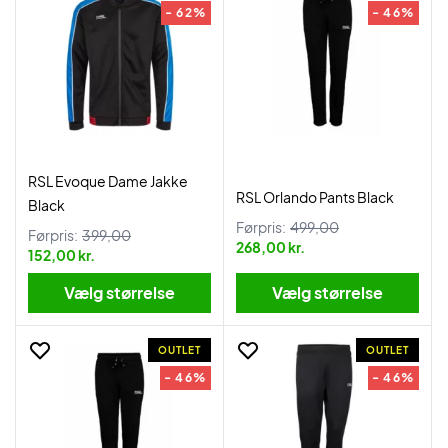
- 62%
- 46%
RSL Evoque Dame Jakke
RSL Orlando Pants Black
Black
Førpris:
499,00
Førpris:
399,00
268,00 kr.
152,00 kr.
Vælg størrelse
Vælg størrelse
OUTLET
OUTLET
- 46%
- 46%