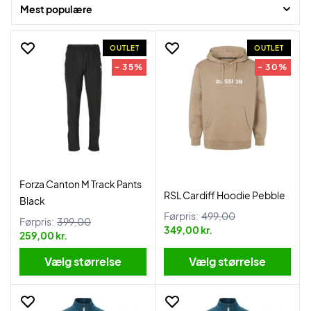
tilbud og de mest populære badminton træningsdragter på lager.
Mest populære
OUTLET
OUTLET
- 35%
- 30%
Forza Canton M Track Pants
RSL Cardiff Hoodie Pebble
Black
Førpris:
499,00
Førpris:
399,00
349,00 kr.
259,00 kr.
Vælg størrelse
Vælg størrelse