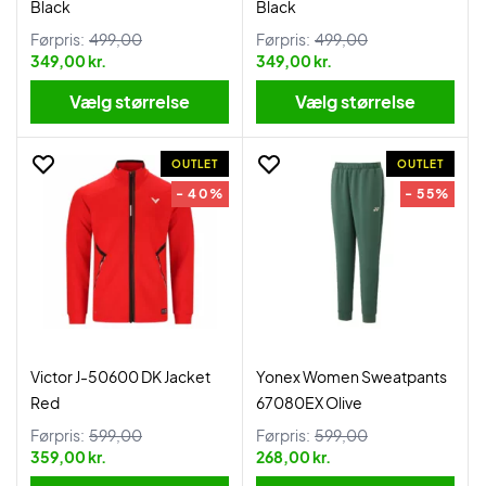
Black
Black
Førpris:
499,00
Førpris:
499,00
349,00 kr.
349,00 kr.
Vælg størrelse
Vælg størrelse
OUTLET
OUTLET
- 40%
- 55%
Victor J-50600 DK Jacket
Yonex Women Sweatpants
Red
67080EX Olive
Førpris:
599,00
Førpris:
599,00
359,00 kr.
268,00 kr.