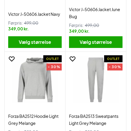
Victor J-50606 Jacket June
Victor J-50606 Jacket Navy
Bug
Førpris:
499,00
Førpris:
499,00
349,00 kr.
349,00 kr.
Vælg størrelse
Vælg størrelse
OUTLET
OUTLET
- 30%
- 30%
Forza BA2512 Hoodie Light
Forza BA2513 Sweatpants
Grey Melange
Light Grey Melange