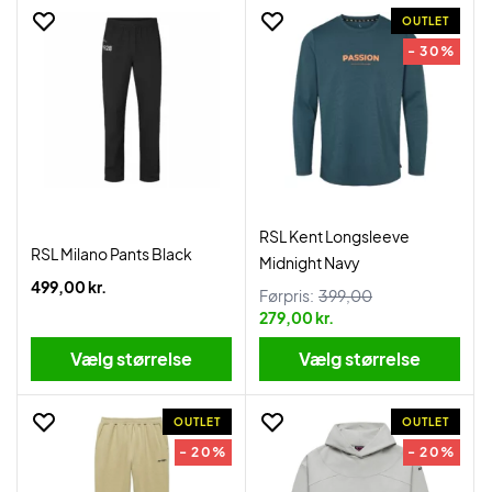
OUTLET
- 30%
RSL Kent Longsleeve
RSL Milano Pants Black
Midnight Navy
499,00 kr.
Førpris:
399,00
279,00 kr.
Vælg størrelse
Vælg størrelse
OUTLET
OUTLET
- 20%
- 20%