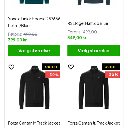
Yonex Junior Hoodie 257656
RSL Rigel Half Zip Blue
Petrol/Blue
Førpris:
499,00
Førpris:
499,00
349,00 kr.
399,00 kr.
Vælg størrelse
Vælg størrelse
OUTLET
OUTLET
- 30%
- 30%
Forza Cantan M Track Jacket
Forza Cantan Jr. Track Jacket