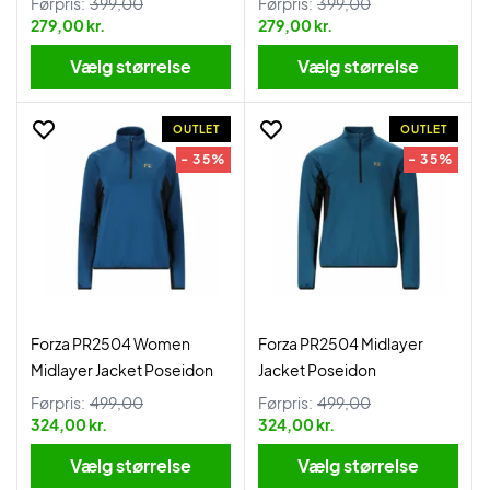
Førpris:
399,00
Førpris:
399,00
279,00 kr.
279,00 kr.
Vælg størrelse
Vælg størrelse
OUTLET
OUTLET
- 35%
- 35%
Forza PR2504 Women
Forza PR2504 Midlayer
Midlayer Jacket Poseidon
Jacket Poseidon
Førpris:
499,00
Førpris:
499,00
324,00 kr.
324,00 kr.
Vælg størrelse
Vælg størrelse