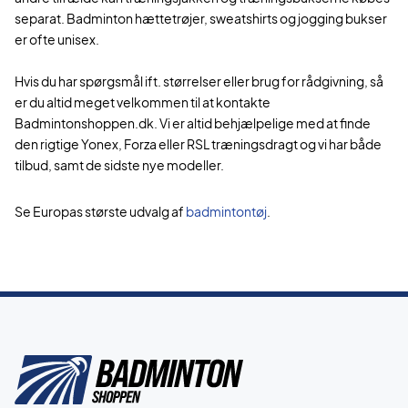
separat. Badminton hættetrøjer, sweatshirts og jogging bukser
er ofte unisex.
Hvis du har spørgsmål ift. størrelser eller brug for rådgivning, så
er du altid meget velkommen til at kontakte
Badmintonshoppen.dk. Vi er altid behjælpelige med at finde
den rigtige Yonex, Forza eller RSL træningsdragt og vi har både
tilbud, samt de sidste nye modeller.
Se Europas største udvalg af
badmintontøj
.