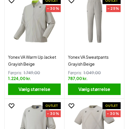
OUTLET
OUTLET
- 30%
- 25%
Yonex VA Warm Up Jacket
Yonex VA Sweatpants
Grayish Beige
Grayish Beige
Førpris:
1.749,00
Førpris:
1.049,00
1.224,00 kr.
787,00 kr.
Vælg størrelse
Vælg størrelse
OUTLET
OUTLET
- 30%
- 30%