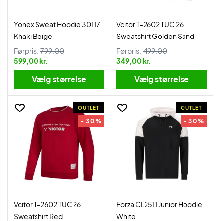
Yonex Sweat Hoodie 30117
Vcitor T-2602 TUC 26
Khaki Beige
Sweatshirt Golden Sand
Førpris:
799,00
Førpris:
499,00
599,00 kr.
349,00 kr.
Vælg størrelse
Vælg størrelse
OUTLET
OUTLET
- 30%
- 30%
Vcitor T-2602 TUC 26
Forza CL2511 Junior Hoodie
Sweatshirt Red
White