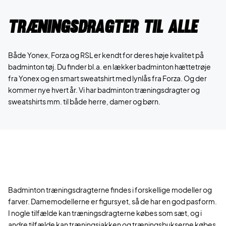
Træningsdragter til alle
Både Yonex, Forza og RSL er kendt for deres høje kvalitet på
badminton tøj. Du finder bl.a. en lækker badminton hættetrøje
fra Yonex og en smart sweatshirt med lynlås fra Forza. Og der
kommer nye hvert år. Vi har badminton træningsdragter og
sweatshirts mm. til både herre, damer og børn.
Badminton træningsdragterne findes i forskellige modeller og
farver. Damemodellerne er figursyet, så de har en god pasform.
I nogle tilfælde kan træningsdragterne købes som sæt, og i
andre tilfælde kan træningsjakken og træningsbukserne købes