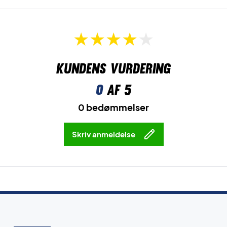
Kundens vurdering
0
af 5
0 bedømmelser
Skriv anmeldelse