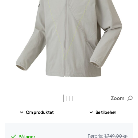
Zoom
Om produktet
Se tilbehør
Førpris:
1.749,00 kr.
På lager