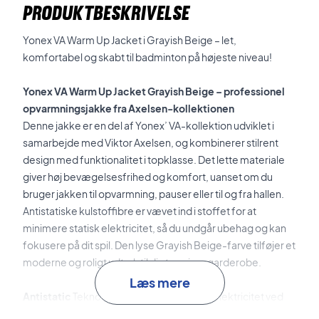
PRODUKTBESKRIVELSE
Yonex VA Warm Up Jacket i Grayish Beige – let,
komfortabel og skabt til badminton på højeste niveau!
Yonex VA Warm Up Jacket Grayish Beige – professionel
opvarmningsjakke fra Axelsen-kollektionen
Denne jakke er en del af Yonex’ VA-kollektion udviklet i
samarbejde med Viktor Axelsen, og kombinerer stilrent
design med funktionalitet i topklasse. Det lette materiale
giver høj bevægelsesfrihed og komfort, uanset om du
bruger jakken til opvarmning, pauser eller til og fra hallen.
Antistatiske kulstoffibre er vævet ind i stoffet for at
minimere statisk elektricitet, så du undgår ubehag og kan
fokusere på dit spil. Den lyse Grayish Beige-farve tilføjer et
moderne og roligt udtryk til din træningsgarderobe.
Læs mere
Antistatic
Teknologien reducerer statisk elektricitet ved
hjælp af indvævede kulstoffibre – for en mere behagelig