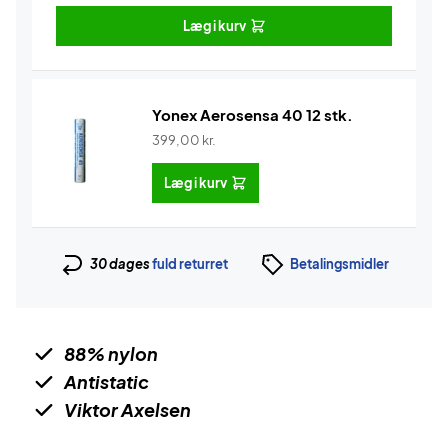
Læg i kurv
Yonex Aerosensa 40 12 stk.
399,00
kr.
Læg i kurv
30 dages
fuld returret
Betalingsmidler
88% nylon
Antistatic
Viktor Axelsen