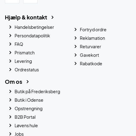
Hjælp & kontakt
Handelsbetingelser
Fortryd ordre
Persondatapolitik
Reklamation
FAQ
Returvarer
Prismatch
Gavekort
Levering
Rabatkode
Ordrestatus
Om os
Butik på Frederiksberg
Butik i Odense
Opstrengning
B2B Portal
Løvens hule
Jobs