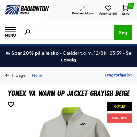
0
Ketcher rådgiver
Kurv
Favoritter (
0
)
Søg efter produkter, mærker etc.
Søg
MENU
👟 Spar 20% på alle sko
-
Gælder t.o.m, 12/8 kl. 23:59
-
Se
udvalg
|
Brug for hjælp?
Tilbage
Herre
Yonex VA Warm Up Jacket Grayish Beige
OUTLET
OUTLET
OUTLET
OUTLET
SPAR 30%
SPAR 30%
SPAR 30%
SPAR 30%