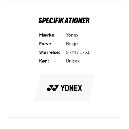
følelse under bevægelse.
Specifikationer
Varm op med stil – køb Yonex VA Warm Up Jacket Grayish
Beige i dag!
Farve: Grayish Beige
Mærke:
Yonex
Materiale: 88% nylon / 12% polyurethan
Farve:
Beige
Størrelse:
S / M / L / XL
Køn:
Unisex