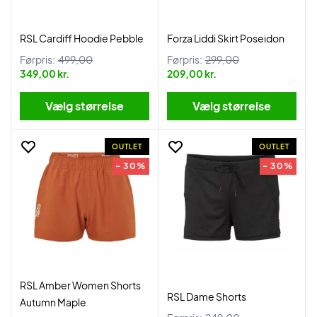
RSL Cardiff Hoodie Pebble
Forza Liddi Skirt Poseidon
Førpris:
499,00
Førpris:
299,00
349,00 kr.
209,00 kr.
Vælg størrelse
Vælg størrelse
OUTLET
OUTLET
- 30%
- 30%
RSL Amber Women Shorts
RSL Dame Shorts
Autumn Maple