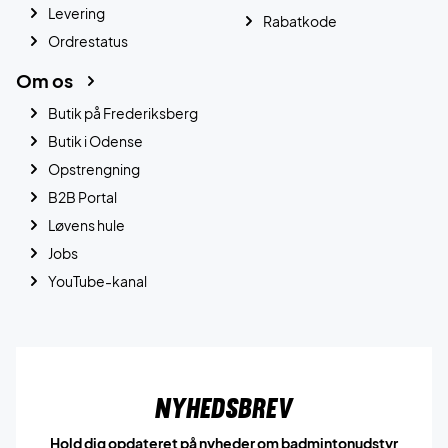
Levering
Rabatkode
Ordrestatus
Om os
Butik på Frederiksberg
Butik i Odense
Opstrengning
B2B Portal
Løvens hule
Jobs
YouTube-kanal
Nyhedsbrev
Hold dig opdateret på nyheder om badmintonudstyr