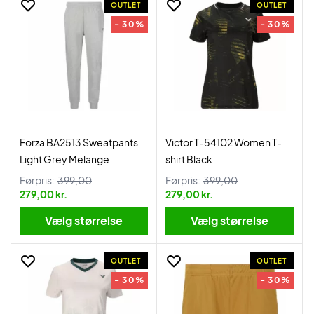
OUTLET
OUTLET
- 30%
- 30%
Forza BA2513 Sweatpants
Victor T-54102 Women T-
Light Grey Melange
shirt Black
Førpris:
399,00
Førpris:
399,00
279,00 kr.
279,00 kr.
Vælg størrelse
Vælg størrelse
OUTLET
OUTLET
- 30%
- 30%