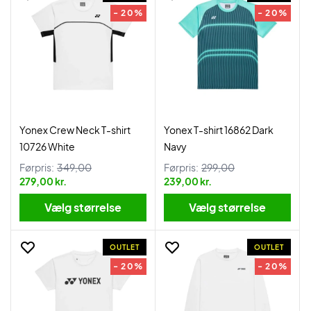
- 20%
- 20%
Yonex Crew Neck T-shirt
Yonex T-shirt 16862 Dark
10726 White
Navy
Førpris:
349,00
Førpris:
299,00
279,00 kr.
239,00 kr.
Vælg størrelse
Vælg størrelse
OUTLET
OUTLET
- 20%
- 20%