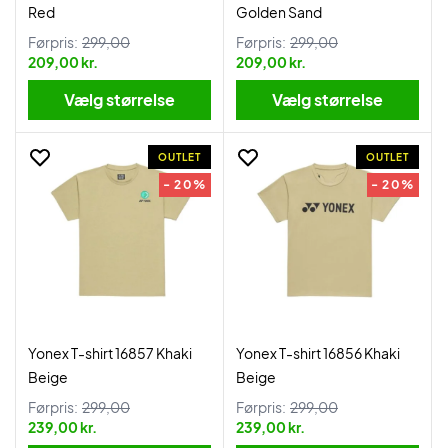
Red
Golden Sand
Førpris:
299,00
Førpris:
299,00
209,00 kr.
209,00 kr.
Vælg størrelse
Vælg størrelse
OUTLET
OUTLET
- 20%
- 20%
Yonex T-shirt 16857 Khaki
Yonex T-shirt 16856 Khaki
Beige
Beige
Førpris:
299,00
Førpris:
299,00
239,00 kr.
239,00 kr.