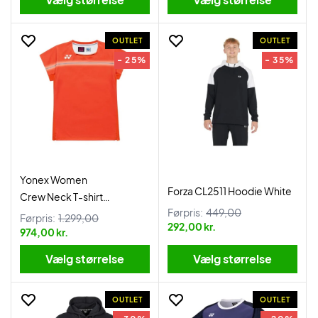
OUTLET
OUTLET
- 25%
- 35%
Yonex Women
Forza CL2511 Hoodie White
Crew Neck T-shirt
Førpris:
449,00
20939CYO Cyber Orange
Førpris:
1.299,00
292,00 kr.
974,00 kr.
Vælg størrelse
Vælg størrelse
OUTLET
OUTLET