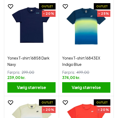
OUTLET
OUTLET
- 20%
- 25%
Yonex T-shirt 16858 Dark
Yonex T-shirt 16843EX
Navy
Indigo Blue
Førpris:
299,00
Førpris:
499,00
239,00 kr.
374,00 kr.
Vælg størrelse
Vælg størrelse
OUTLET
OUTLET
- 20%
- 20%