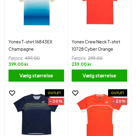
Yonex T-shirt 16843EX
Yonex Crew Neck T-shirt
Champagne
10728 Cyber Orange
Førpris:
499,00
Førpris:
299,00
399,00 kr.
239,00 kr.
Vælg størrelse
Vælg størrelse
OUTLET
OUTLET
- 20%
- 20%