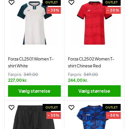
OUTLET
OUTLET
- 35%
- 30%
Forza CL2501 Women T-
Forza CL2502 Women T-
shirt White
shirt Chinese Red
Førpris:
349,00
Førpris:
349,00
227,00 kr.
244,00 kr.
Vælg størrelse
Vælg størrelse
OUTLET
OUTLET
- 35%
- 58%