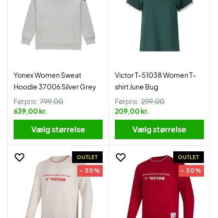
Yonex Women Sweat
Victor T-51038 Women T-
Hoodie 37006 Silver Grey
shirt June Bug
Førpris:
799,00
Førpris:
299,00
639,00 kr.
209,00 kr.
Vælg størrelse
Vælg størrelse
OUTLET
OUTLET
- 30%
- 30%