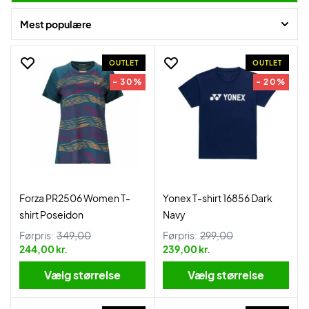
Mest populære
OUTLET
OUTLET
- 30%
- 20%
Forza PR2506 Women T-
Yonex T-shirt 16856 Dark
shirt Poseidon
Navy
Førpris:
349,00
Førpris:
299,00
244,00 kr.
239,00 kr.
Vælg størrelse
Vælg størrelse