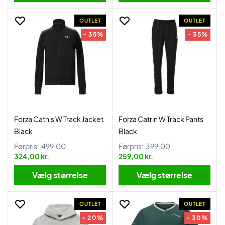
OUTLET
OUTLET
- 35%
- 35%
Forza Catnis W Track Jacket
Forza Catrin W Track Pants
Black
Black
Førpris:
499,00
Førpris:
399,00
324,00 kr.
259,00 kr.
Vælg størrelse
Vælg størrelse
OUTLET
OUTLET
- 20%
- 30%