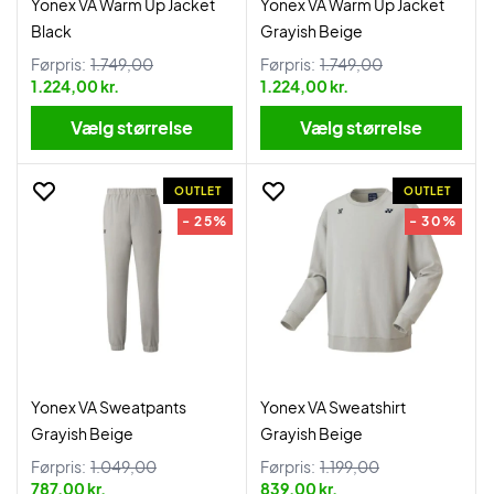
Yonex VA Warm Up Jacket
Yonex VA Warm Up Jacket
Black
Grayish Beige
Førpris:
1.749,00
Førpris:
1.749,00
1.224,00 kr.
1.224,00 kr.
Vælg størrelse
Vælg størrelse
OUTLET
OUTLET
- 25%
- 30%
Yonex VA Sweatpants
Yonex VA Sweatshirt
Grayish Beige
Grayish Beige
Førpris:
1.049,00
Førpris:
1.199,00
787,00 kr.
839,00 kr.