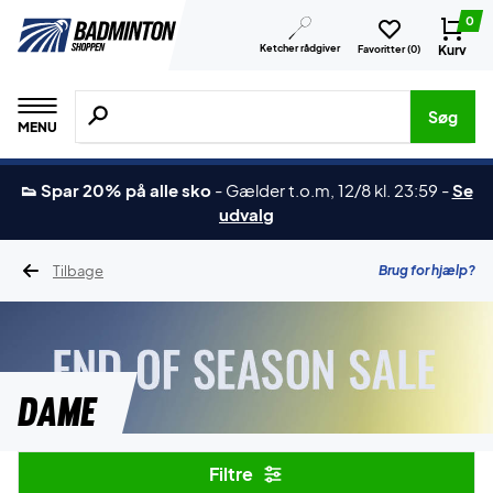
0
Ketcher rådgiver
Kurv
Favoritter (
0
)
Søg efter produkter, mærker etc.
Søg
MENU
👟 Spar 20% på alle sko
-
Gælder t.o.m, 12/8 kl. 23:59
-
Se
udvalg
Tilbage
Brug for hjælp?
Dame
Filtre