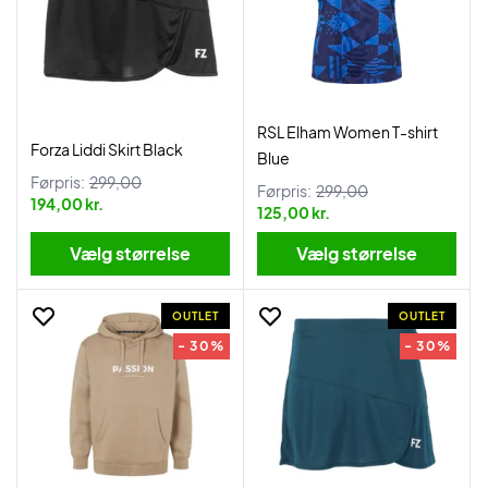
RSL Elham Women T-shirt
Forza Liddi Skirt Black
Blue
Førpris:
299,00
Førpris:
299,00
194,00 kr.
125,00 kr.
Vælg størrelse
Vælg størrelse
OUTLET
OUTLET
- 30%
- 30%