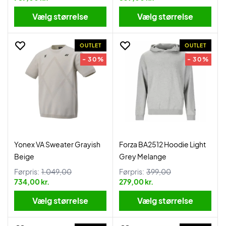
Vælg størrelse
Vælg størrelse
OUTLET
OUTLET
- 30%
- 30%
Yonex VA Sweater Grayish
Forza BA2512 Hoodie Light
Beige
Grey Melange
Førpris:
1.049,00
Førpris:
399,00
734,00 kr.
279,00 kr.
Vælg størrelse
Vælg størrelse