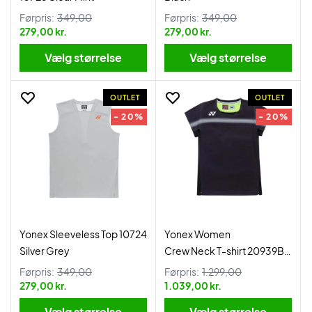
Førpris:
349,00
Førpris:
349,00
279,00 kr.
279,00 kr.
Vælg størrelse
Vælg størrelse
OUTLET
OUTLET
- 20%
- 20%
Yonex Sleeveless Top 10724
Yonex Women
Silver Grey
Crew Neck T-shirt 20939BK
Black
Førpris:
349,00
Førpris:
1.299,00
279,00 kr.
1.039,00 kr.
Vælg størrelse
Vælg størrelse