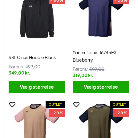
- 30%
- 20%
Yonex T-shirt 16745EX
RSL Cinus Hoodie Black
Blueberry
Førpris:
499,00
Førpris:
399,00
349,00 kr.
319,00 kr.
Vælg størrelse
Vælg størrelse
OUTLET
OUTLET
- 20%
- 20%