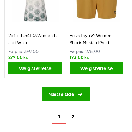
Victor T-54103 Women T-
Forza Laya V2 Women
shirt White
Shorts Mustard Gold
Førpris:
399,00
Førpris:
275,00
279,00 kr.
193,00 kr.
Vælg størrelse
Vælg størrelse
Næste side
1
2