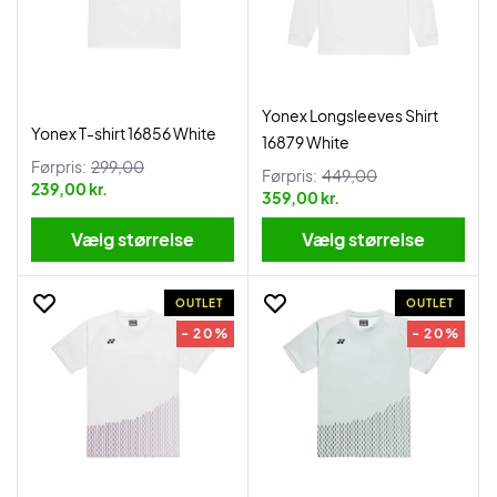
Yonex Longsleeves Shirt
Yonex T-shirt 16856 White
16879 White
Førpris:
299,00
Førpris:
449,00
239,00 kr.
359,00 kr.
Vælg størrelse
Vælg størrelse
OUTLET
OUTLET
- 20%
- 20%