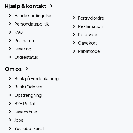
Hjælp & kontakt
Handelsbetingelser
Fortryd ordre
Persondatapolitik
Reklamation
FAQ
Returvarer
Prismatch
Gavekort
Levering
Rabatkode
Ordrestatus
Om os
Butik på Frederiksberg
Butik i Odense
Opstrengning
B2B Portal
Løvens hule
Jobs
YouTube-kanal