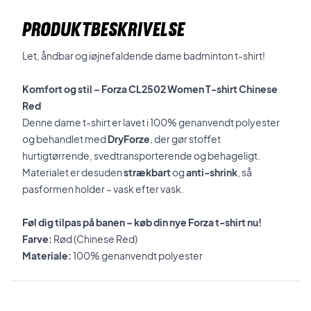
PRODUKTBESKRIVELSE
Let, åndbar og iøjnefaldende dame badminton t-shirt!
Komfort og stil – Forza CL2502 Women T-shirt Chinese
Red
Denne dame t-shirt er lavet i 100% genanvendt polyester
og behandlet med
DryForze
, der gør stoffet
hurtigtørrende, svedtransporterende og behageligt.
Materialet er desuden
strækbart
og
anti-shrink
, så
pasformen holder – vask efter vask.
Føl dig tilpas på banen – køb din nye Forza t-shirt nu!
Farve:
Rød (Chinese Red)
Materiale:
100% genanvendt polyester