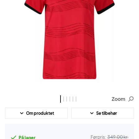
Zoom
Om produktet
Se tilbehør
Førpris:
349,00 kr.
På lager