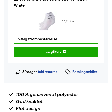
White
99,00
kr.
Læg i kurv
30 dages
fuld returret
Betalingsmidler
100% genanvendt polyester
God kvalitet
Flot design