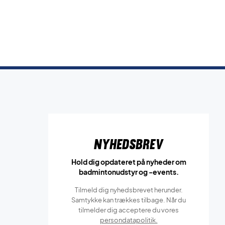
Nyhedsbrev
Hold dig opdateret på nyheder om
badmintonudstyr og -events.
Tilmeld dig nyhedsbrevet herunder.
Samtykke kan trækkes tilbage. Når du
tilmelder dig acceptere du vores
persondatapolitik.