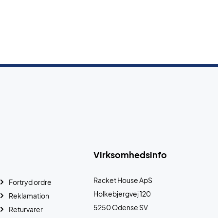
Virksomhedsinfo
Racket House ApS
Fortryd ordre
Holkebjergvej 120
Reklamation
5250 Odense SV
Returvarer