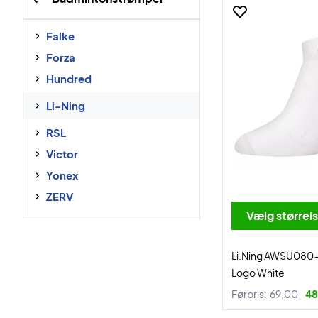
Falke
Forza
Hundred
Li-Ning
RSL
Victor
Yonex
ZERV
Vælg størrel
Li.Ning AWSU080-
Logo White
Førpris:
69,00
48