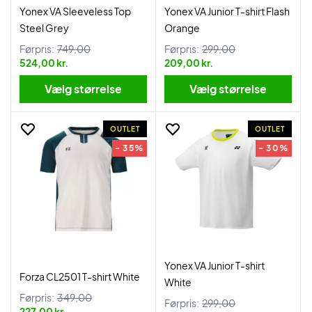
Yonex VA Sleeveless Top
Yonex VA Junior T-shirt Flash
Steel Grey
Orange
Førpris:
749,00
Førpris:
299,00
524,00 kr.
209,00 kr.
Vælg størrelse
Vælg størrelse
OUTLET
OUTLET
- 35%
- 30%
Yonex VA Junior T-shirt
Forza CL2501 T-shirt White
White
Førpris:
349,00
Førpris:
299,00
227,00 kr.