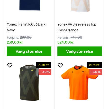
Yonex T-shirt 16856 Dark
Yonex VA Sleeveless Top
Navy
Flash Orange
Førpris:
299,00
Førpris:
749,00
239,00 kr.
524,00 kr.
Vælg størrelse
Vælg størrelse
OUTLET
OUTLET
- 30%
- 30%