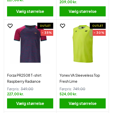
209,00 kr.
Vælg størrelse
Vælg størrelse
OUTLET
OUTLET
- 35%
- 30%
Forza PR2508 T-shirt
Yonex VA Sleeveless Top
Raspberry Radiance
Fresh Lime
Førpris:
349,00
Førpris:
749,00
227,00 kr.
524,00 kr.
Vælg størrelse
Vælg størrelse