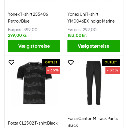
Yonex T-shirt 255406
Yonex Uni T-shirt
Petrol/Blue
YM0046EX Indigo Marine
Førpris:
399,00
Førpris:
299,00
299,00 kr.
183,00 kr.
Vælg størrelse
Vælg størrelse
OUTLET
OUTLET
- 35%
- 35%
Forza Canton M Track Pants
Forza CL2502 T-shirt Black
Black