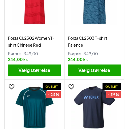
Forza CL2502 Women T-
Forza CL2503 T-shirt
shirt Chinese Red
Faience
Førpris:
349,00
Førpris:
349,00
244,00 kr.
244,00 kr.
Vælg størrelse
Vælg størrelse
OUTLET
OUTLET
- 25%
- 39%