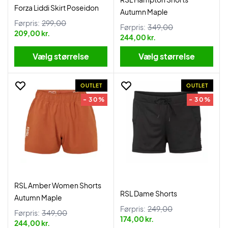
Forza Liddi Skirt Poseidon
Autumn Maple
Førpris:
299,00
Førpris:
349,00
209,00 kr.
244,00 kr.
Vælg størrelse
Vælg størrelse
OUTLET
OUTLET
- 30%
- 30%
RSL Amber Women Shorts
RSL Dame Shorts
Autumn Maple
Førpris:
249,00
Førpris:
349,00
174,00 kr.
244,00 kr.