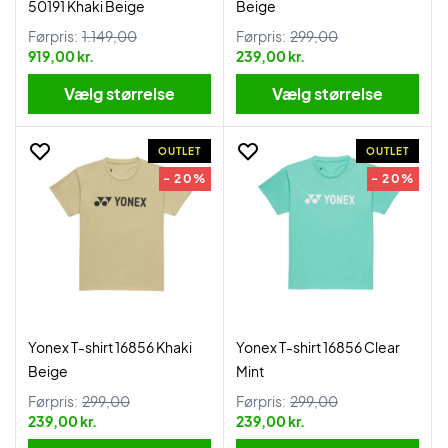
50191 Khaki Beige
Beige
Førpris:
1.149,00
Førpris:
299,00
919,00 kr.
239,00 kr.
Vælg størrelse
Vælg størrelse
OUTLET
OUTLET
- 20%
- 20%
Yonex T-shirt 16856 Khaki
Yonex T-shirt 16856 Clear
Beige
Mint
Førpris:
299,00
Førpris:
299,00
239,00 kr.
239,00 kr.