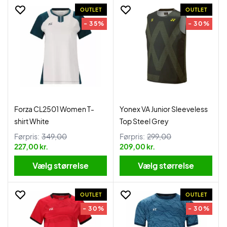
OUTLET
OUTLET
- 35%
- 30%
Forza CL2501 Women T-
Yonex VA Junior Sleeveless
shirt White
Top Steel Grey
Førpris:
349,00
Førpris:
299,00
227,00 kr.
209,00 kr.
Vælg størrelse
Vælg størrelse
OUTLET
OUTLET
- 30%
- 30%