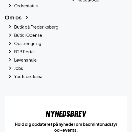
Ordrestatus
Om os
Butik på Frederiksberg
Butik i Odense
Opstrengning
B2B Portal
Løvens hule
Jobs
YouTube-kanal
Nyhedsbrev
Hold dig opdateret på nyheder om badmintonudstyr
og -events.