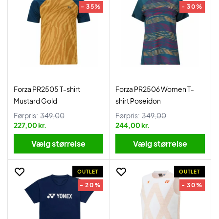
- 35%
- 30%
Forza PR2505 T-shirt
Forza PR2506 Women T-
Mustard Gold
shirt Poseidon
Førpris:
349,00
Førpris:
349,00
227,00 kr.
244,00 kr.
Vælg størrelse
Vælg størrelse
OUTLET
OUTLET
- 20%
- 30%