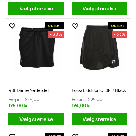
Vælg størrelse
Vælg størrelse
OUTLET
OUTLET
- 30%
- 35%
RSL Dame Nederdel
Forza Liddi Junior Skirt Black
Førpris:
279,00
Førpris:
299,00
195,00 kr.
194,00 kr.
Vælg størrelse
Vælg størrelse