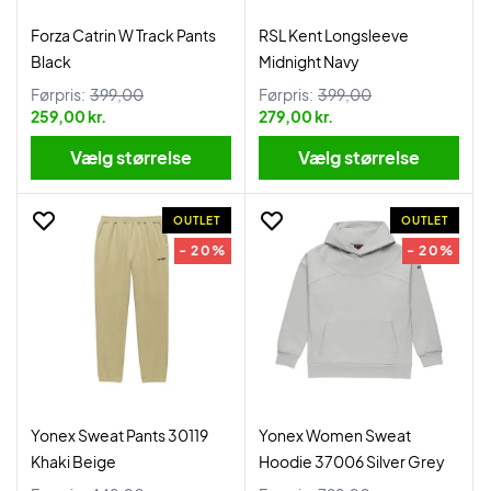
Forza Catrin W Track Pants
RSL Kent Longsleeve
Black
Midnight Navy
Førpris:
399,00
Førpris:
399,00
259,00 kr.
279,00 kr.
Vælg størrelse
Vælg størrelse
OUTLET
OUTLET
- 20%
- 20%
Yonex Sweat Pants 30119
Yonex Women Sweat
Khaki Beige
Hoodie 37006 Silver Grey