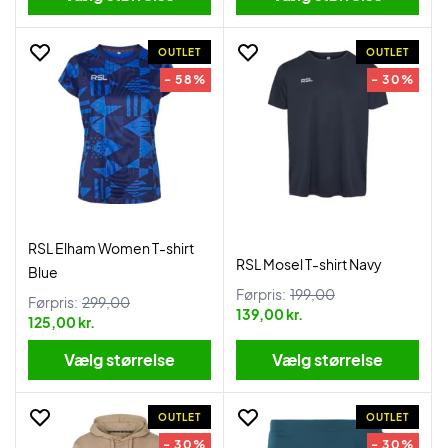
OUTLET
OUTLET
- 58%
- 30%
RSL Elham Women T-shirt
RSL Mosel T-shirt Navy
Blue
Førpris:
199,00
Førpris:
299,00
139,00 kr.
125,00 kr.
Vælg størrelse
Vælg størrelse
OUTLET
OUTLET
- 30%
- 30%