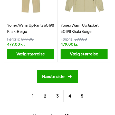
Yonex Warm Up Pants 60198
Yonex Warm Up Jacket
Khaki Beige
50198 Khaki Beige
Førpris:
599,00
Førpris:
599,00
479,00 kr.
479,00 kr.
Vælg størrelse
Vælg størrelse
Næste side
1
2
3
4
5