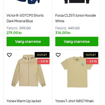
Victor R-507CPS Shorts
Forza CL2511 Junior Hoodie
Dark Mineral Blue
White
Førpris:
399,00
Førpris:
449,00
279,00 kr.
314,00 kr.
Vælg størrelse
Vælg størrelse
OUTLET
OUTLET
- 20%
- 20%
Yonex Warm Up Jacket
Yonex T-shirt 16857 Khaki