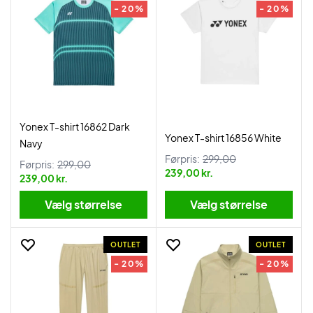
- 20%
- 20%
Yonex T-shirt 16862 Dark
Yonex T-shirt 16856 White
Navy
Førpris:
299,00
Førpris:
299,00
239,00 kr.
239,00 kr.
Vælg størrelse
Vælg størrelse
OUTLET
OUTLET
- 20%
- 20%