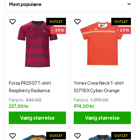
Mest populære
Rigtig god shopping!
OUTLET
OUTLET
- 35%
- 25%
Forza PR2507 T-shirt
Yonex Crew Neck T-shirt
Raspberry Radiance
10711EX Cyber Orange
Førpris:
349,00
Førpris:
1.299,00
227,00 kr.
974,00 kr.
Vælg størrelse
Vælg størrelse
OUTLET
OUTLET