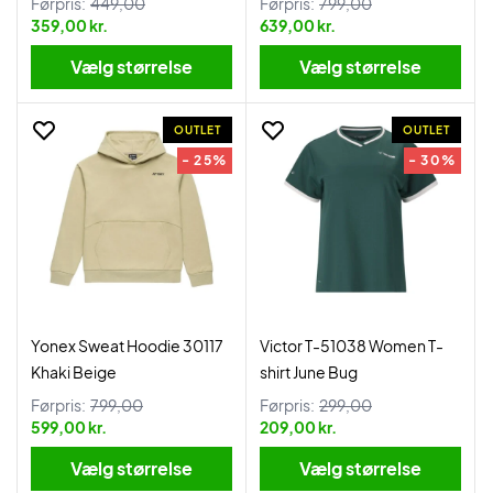
Førpris:
449,00
Førpris:
799,00
359,00 kr.
639,00 kr.
Vælg størrelse
Vælg størrelse
OUTLET
OUTLET
- 25%
- 30%
Yonex Sweat Hoodie 30117
Victor T-51038 Women T-
Khaki Beige
shirt June Bug
Førpris:
799,00
Førpris:
299,00
599,00 kr.
209,00 kr.
Vælg størrelse
Vælg størrelse