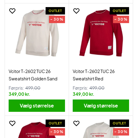
OUTLET
OUTLET
- 30%
- 30%
Vcitor T-2602 TUC 26
Vcitor T-2602 TUC 26
Sweatshirt Golden Sand
Sweatshirt Red
Førpris:
499,00
Førpris:
499,00
349,00 kr.
349,00 kr.
Vælg størrelse
Vælg størrelse
OUTLET
OUTLET
- 30%
- 30%