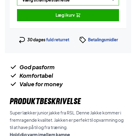
Læg i kurv
30 dages
fuld returret
Betalingsmidler
God pasform
Komfortabel
Value for money
PRODUKTBESKRIVELSE
Super lækker junior jakke fra RSL. Denne Jakke kommer i
fremragende kvalitet. Jakken er perfekt til opvarmning og
til at have på til og fra træning.
Hold dig varm imellem kampe