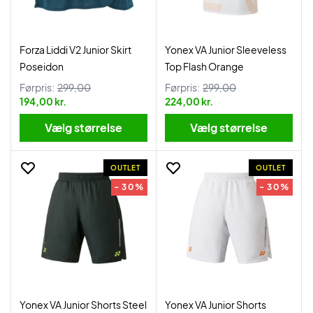
Forza Liddi V2 Junior Skirt
Yonex VA Junior Sleeveless
Poseidon
Top Flash Orange
Førpris:
299,00
Førpris:
299,00
194,00 kr.
224,00 kr.
Vælg størrelse
Vælg størrelse
OUTLET
OUTLET
- 30%
- 30%
Yonex VA Junior Shorts Steel
Yonex VA Junior Shorts