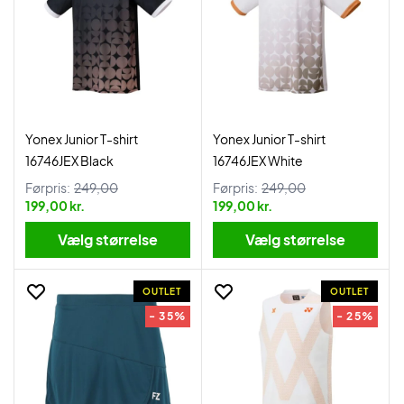
Yonex Junior T-shirt
Yonex Junior T-shirt
16746JEX Black
16746JEX White
Førpris:
249,00
Førpris:
249,00
199,00 kr.
199,00 kr.
Vælg størrelse
Vælg størrelse
OUTLET
OUTLET
- 35%
- 25%