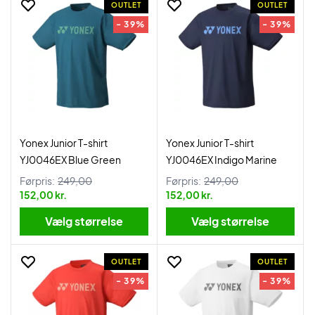
OUTLET
OUTLET
- 39%
- 39%
Yonex Junior T-shirt
Yonex Junior T-shirt
YJ0046EX Blue Green
YJ0046EX Indigo Marine
Førpris:
249,00
Førpris:
249,00
152,00 kr.
152,00 kr.
Vælg størrelse
Vælg størrelse
OUTLET
OUTLET
- 39%
- 39%