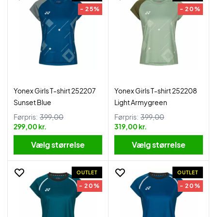
- 25%
- 20%
Yonex Girls T-shirt 252207
Yonex Girls T-shirt 252208
Sunset Blue
Light Armygreen
Førpris:
399,00
Førpris:
399,00
299,00 kr.
319,00 kr.
Vælg størrelse
Vælg størrelse
OUTLET
OUTLET
- 20%
- 20%