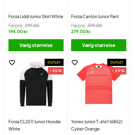
Forza Liddi Junior Skirt White
Forza Canton Junior Pant
Førpris:
299,00
Førpris:
399,00
194,00 kr.
279,00 kr.
Vælg størrelse
Vælg størrelse
OUTLET
OUTLET
- 30%
- 20%
Forza CL2511 Junior Hoodie
Yonex Junior T-shirt 16862J
White
Cyber Orange