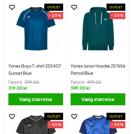
OUTLET
OUTLET
- 20%
- 20%
Yonex Boys T-shirt 255407
Yonex Junior Hoodie 257656
Sunset Blue
Petrol/Blue
Førpris:
399,00
Førpris:
499,00
319,00 kr.
399,00 kr.
Vælg størrelse
Vælg størrelse
OUTLET
OUTLET
- 30%
- 30%