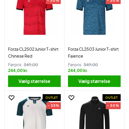
- 30%
- 30%
Forza CL2502 Junior T-shirt
Forza CL2503 Junior T-shirt
Chinese Red
Faience
Førpris:
349,00
Førpris:
349,00
244,00 kr.
244,00 kr.
Vælg størrelse
Vælg størrelse
OUTLET
OUTLET
- 35%
- 30%