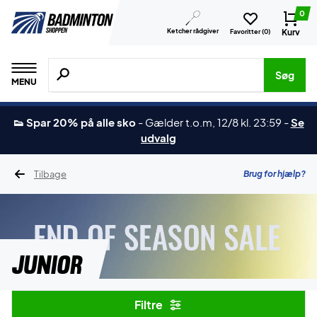
0
Ketcher rådgiver
Kurv
Favoritter (
0
)
Søg efter produkter, mærker etc.
Søg
MENU
👟 Spar 20% på alle sko
-
Gælder t.o.m, 12/8 kl. 23:59
-
Se
udvalg
Tilbage
Brug for hjælp?
Junior
Filtre