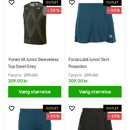
OUTLET
OUTLET
- 30%
- 30%
Yonex VA Junior Sleeveless
Forza Liddi Junior Skirt
Top Steel Grey
Poseidon
Førpris:
299,00
Førpris:
299,00
209,00 kr.
209,00 kr.
Vælg størrelse
Vælg størrelse
OUTLET
OUTLET
- 30%
- 35%