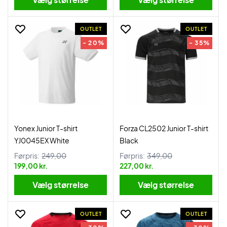
OUTLET
OUTLET
- 20%
- 35%
Yonex Junior T-shirt
Forza CL2502 Junior T-shirt
YJ0045EX White
Black
Førpris:
249,00
Førpris:
349,00
199,00 kr.
227,00 kr.
Vælg størrelse
Vælg størrelse
OUTLET
OUTLET