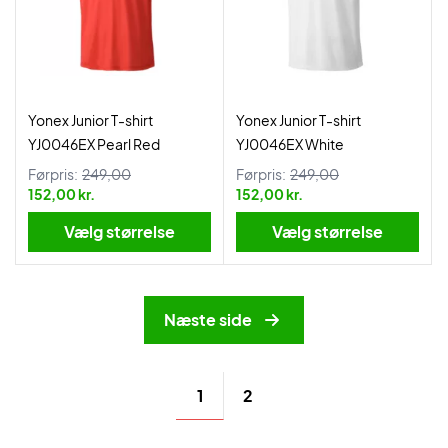
Yonex Junior T-shirt
Yonex Junior T-shirt
YJ0046EX Pearl Red
YJ0046EX White
Førpris:
249,00
Førpris:
249,00
152,00 kr.
152,00 kr.
Vælg størrelse
Vælg størrelse
Næste side
1
2