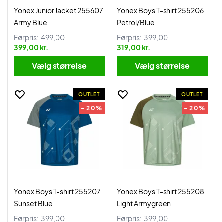
Yonex Junior Jacket 255607
Yonex Boys T-shirt 255206
Army Blue
Petrol/Blue
Førpris:
499,00
Førpris:
399,00
399,00 kr.
319,00 kr.
Vælg størrelse
Vælg størrelse
OUTLET
OUTLET
- 20%
- 20%
Yonex Boys T-shirt 255207
Yonex Boys T-shirt 255208
Sunset Blue
Light Armygreen
Førpris:
399,00
Førpris:
399,00