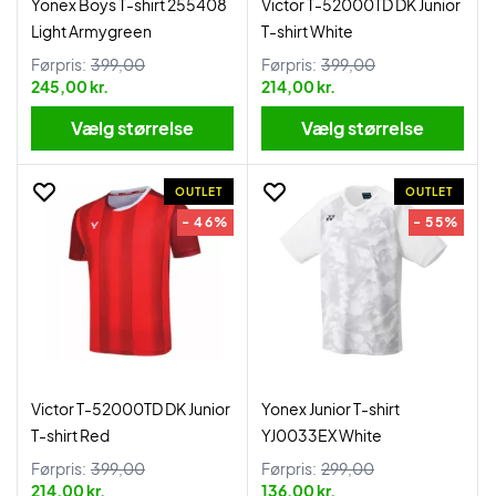
Yonex Boys T-shirt 255408
Victor T-52000TD DK Junior
Light Armygreen
T-shirt White
Førpris:
399,00
Førpris:
399,00
245,00 kr.
214,00 kr.
Vælg størrelse
Vælg størrelse
OUTLET
OUTLET
- 46%
- 55%
Victor T-52000TD DK Junior
Yonex Junior T-shirt
T-shirt Red
YJ0033EX White
Førpris:
399,00
Førpris:
299,00
214,00 kr.
136,00 kr.