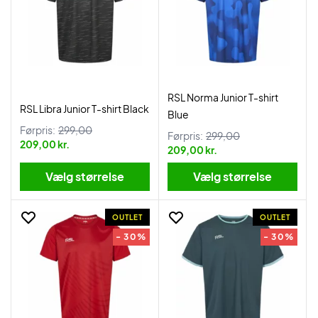
RSL Norma Junior T-shirt
RSL Libra Junior T-shirt Black
Blue
Førpris:
299,00
Førpris:
299,00
209,00 kr.
209,00 kr.
Vælg størrelse
Vælg størrelse
OUTLET
OUTLET
- 30%
- 30%