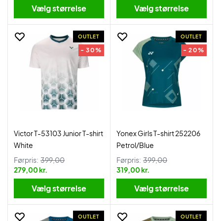
Vælg størrelse
Vælg størrelse
OUTLET
OUTLET
- 30%
- 20%
Victor T-53103 Junior T-shirt
Yonex Girls T-shirt 252206
White
Petrol/Blue
Førpris:
399,00
Førpris:
399,00
279,00 kr.
319,00 kr.
Vælg størrelse
Vælg størrelse
OUTLET
OUTLET