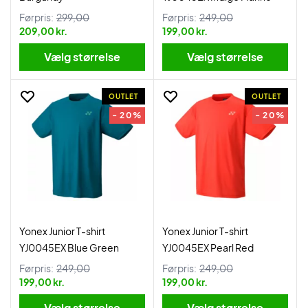
Førpris:
299,00
Førpris:
249,00
209,00 kr.
199,00 kr.
Vælg størrelse
Vælg størrelse
OUTLET
OUTLET
- 20%
- 20%
Yonex Junior T-shirt
Yonex Junior T-shirt
YJ0045EX Blue Green
YJ0045EX Pearl Red
Førpris:
249,00
Førpris:
249,00
199,00 kr.
199,00 kr.
Vælg størrelse
Vælg størrelse