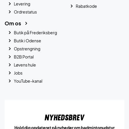
Levering
Rabatkode
Ordrestatus
Om os
Butik på Frederiksberg
Butik i Odense
Opstrengning
B2B Portal
Løvens hule
Jobs
YouTube-kanal
Nyhedsbrev
Hold dig opdateret på nyheder om badmintonudstyr