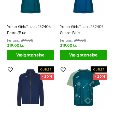
Yonex Girls T-shirt 252406
Yonex Girls T-shirt 252407
Petrol/Blue
Sunset Blue
Førpris:
399,00
Førpris:
399,00
319,00 kr.
319,00 kr.
Vælg størrelse
Vælg størrelse
OUTLET
OUTLET
- 20%
- 20%