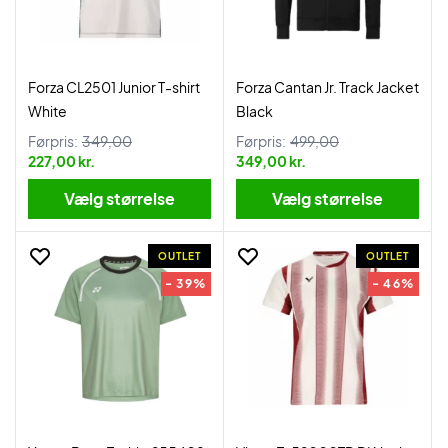
Forza CL2501 Junior T-shirt
Forza Cantan Jr. Track Jacket
White
Black
Førpris:
349,00
Førpris:
499,00
227,00 kr.
349,00 kr.
Vælg størrelse
Vælg størrelse
OUTLET
OUTLET
- 39%
- 46%