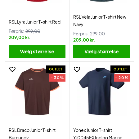
RSL Vela Junior T-shirt New
RSL Lyra Junior T-shirt Red
Navy
Førpris:
299,00
Førpris:
299,00
209,00 kr.
209,00 kr.
Vælg størrelse
Vælg størrelse
OUTLET
OUTLET
- 30%
- 20%
RSL Draco Junior T-shirt
Yonex Junior T-shirt
Burgundy
YJ0045EX Indigo Marine