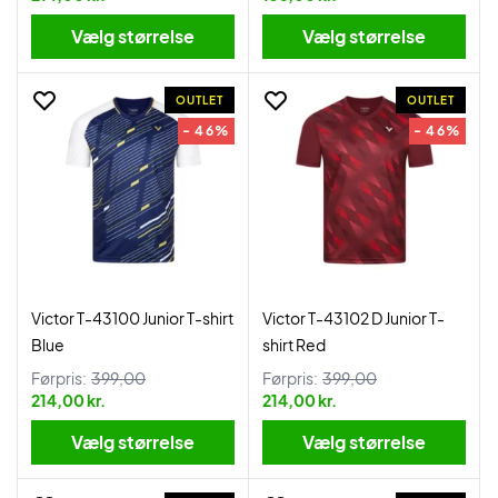
Vælg størrelse
Vælg størrelse
OUTLET
OUTLET
- 46%
- 46%
Victor T-43100 Junior T-shirt
Victor T-43102 D Junior T-
Blue
shirt Red
Førpris:
399,00
Førpris:
399,00
214,00 kr.
214,00 kr.
Vælg størrelse
Vælg størrelse