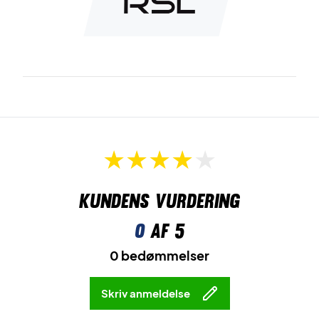
Kundens vurdering
0
af 5
0 bedømmelser
Skriv anmeldelse