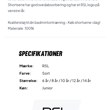
Shortsene har god svedabsorbering og har et RSL logo på
venstre lår.
Kvalitetstøj til din badmintontræning - Køb shortsene i dag!
Materiale: 100%
Specifikationer
Mærke:
RSL
Farve:
Sort
Størrelse:
6 år / 8 år / 10 år / 12 år / 14 år
Køn:
Junior