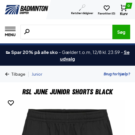
0
Ketcher rådgiver
Kurv
Favoritter (
0
)
Søg efter produkter, mærker etc.
Søg
MENU
👟 Spar 20% på alle sko
-
Gælder t.o.m, 12/8 kl. 23:59
-
Se
udvalg
|
Brug for hjælp?
Tilbage
Junior
RSL June Junior Shorts Black