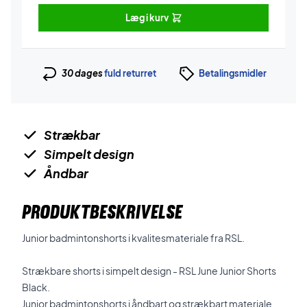
Læg i kurv
30 dages
fuld returret
Betalingsmidler
Strækbar
Simpelt design
Åndbar
PRODUKTBESKRIVELSE
Junior badmintonshorts i kvalitesmateriale fra RSL.
Strækbare shorts i simpelt design - RSL June Junior Shorts
Black.
Junior badmintonshorts i åndbart og strækbart materiale.