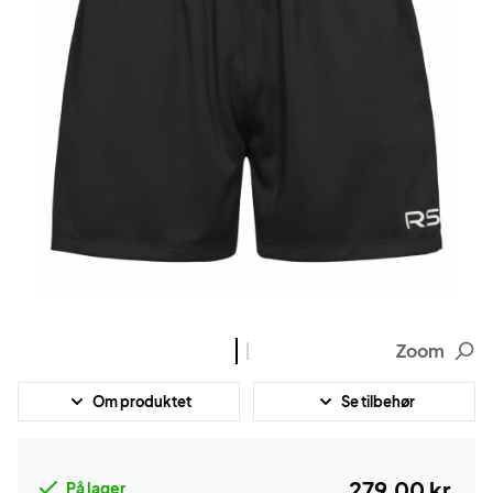
Zoom
Om produktet
Se tilbehør
279,00 kr.
På lager