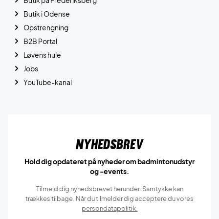
Butik på Frederiksberg
Butik i Odense
Opstrengning
B2B Portal
Løvens hule
Jobs
YouTube-kanal
Nyhedsbrev
Hold dig opdateret på nyheder om badmintonudstyr
og -events.
Tilmeld dig nyhedsbrevet herunder. Samtykke kan
trækkes tilbage. Når du tilmelder dig acceptere du vores
persondatapolitik.