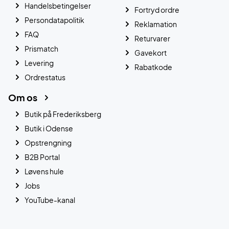
Handelsbetingelser
Fortryd ordre
Persondatapolitik
Reklamation
FAQ
Returvarer
Prismatch
Gavekort
Levering
Rabatkode
Ordrestatus
Om os
Butik på Frederiksberg
Butik i Odense
Opstrengning
B2B Portal
Løvens hule
Jobs
YouTube-kanal