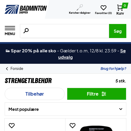
0
Ketcher rådgiver
Kurv
Favoritter (
0
)
Søg efter produkter, mærker etc.
Søg
MENU
👟 Spar 20% på alle sko
-
Gælder t.o.m, 12/8 kl. 23:59
-
Se
udvalg
Forside
Brug for hjælp?
Strengetilbehør
5 stk.
Tilbehør
Filtre
Mest populære