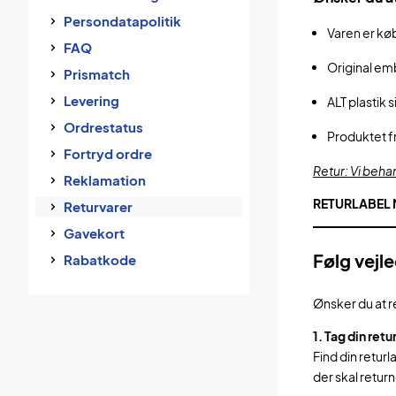
Persondatapolitik
Varen er kø
FAQ
Original emb
Prismatch
Levering
ALT plastik
Ordrestatus
Produktet f
Fortryd ordre
Retur: Vi beha
Reklamation
RETURLABEL 
Returvarer
Gavekort
Følg vejl
Rabatkode
Ønsker du at r
1. Tag din retu
Find din retur
der skal retur