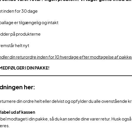
bt inden for 30 dage
allage er tilgængelig og intakt
 sidder på produkterne
remstår helt nyt
ndler din returordre inden for 10 hverdage efter modtagelse af pakke
MEDFØLGER I DIN PAKKE!
edningen her:
eturnere din ordre helt eller delvist og opfylder du alle ovenstående k
rlabel ud af kassen
label modtaget i din pakke, så du kan sende dine varer retur. Husk o
neres.