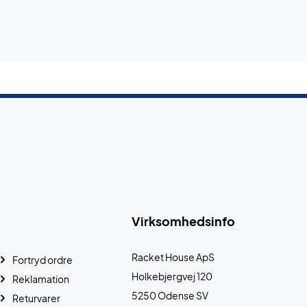
Virksomhedsinfo
Racket House ApS
Fortryd ordre
Holkebjergvej 120
Reklamation
5250 Odense SV
Returvarer