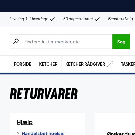
Levering: 1-2 hverdage
30 dages returret
Bedste udvalg
Søg efter produkter, mærker etc.
Søg
FORSIDE
KETCHER
KETCHER RÅDGIVER
TASKE
Returvarer
Hjælp
Handelsbetingelser
Ønsker du at