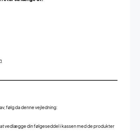
n
rav, følg da denne vejledning:
gså at vedlægge din følgeseddel i kassen med de produkter