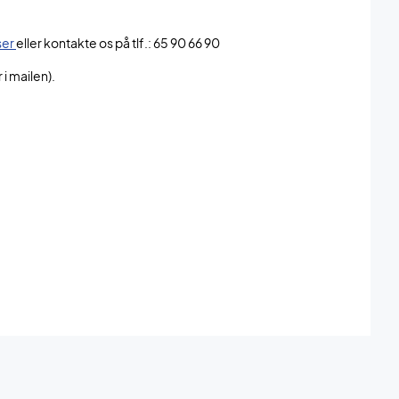
ser
eller kontakte os på tlf.: 65 90 66 90
i mailen).