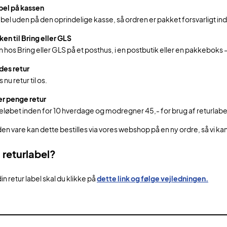
bel på kassen
abel uden på den oprindelige kasse, så ordren er pakket forsvarligt ind
ken til Bring eller GLS
 hos Bring eller GLS på et posthus, i en postbutik eller en pakkeboks – 
des retur
u retur til os.
r penge retur
beløbet inden for 10 hverdage og modregner 45,- for brug af returlabe
n vare kan dette bestilles via vores webshop på en ny ordre, så vi kan
 returlabel?
in retur label skal du klikke på
dette link og følge vejledningen.