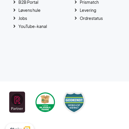
B2B Portal
Prismatch
Løvens hule
Levering
Jobs
Ordrestatus
YouTube-kanal