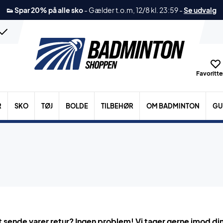
👟 Spar 20% på alle sko
-
Gælder t.o.m, 12/8 kl. 23:59
-
Se udvalg
Favoritter
R
SKO
TØJ
BOLDE
TILBEHØR
OM BADMINTON
GU
 sende varer retur? Ingen problem! Vi tager gerne imod din