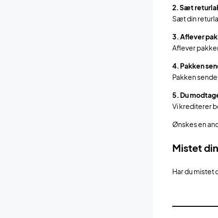
2. Sæt returla
Sæt din returl
3. Aflever pak
Aflever pakken
4. Pakken sen
Pakken sendes n
5. Du modtage
Vi krediterer 
Ønskes en ande
Mistet din
Har du mistet d