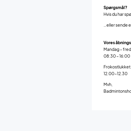
Spørgsmål?
Hvis du har sp
…eller sende en
Vores åbnings
Mandag – fre
08:30 – 16:00
Frokostlukket
12.00-12.30
Mvh,
Badmintonsh