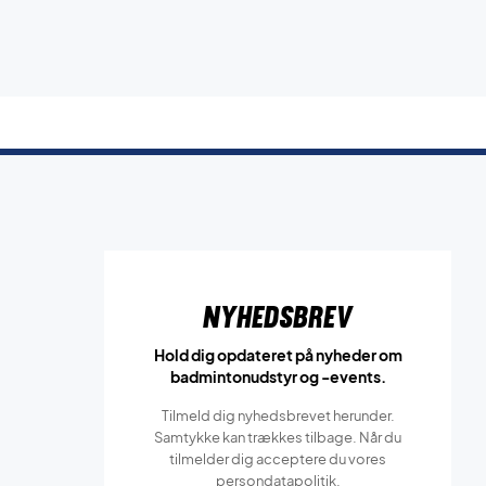
Nyhedsbrev
Hold dig opdateret på nyheder om
badmintonudstyr og -events.
Tilmeld dig nyhedsbrevet herunder.
Samtykke kan trækkes tilbage. Når du
tilmelder dig acceptere du vores
persondatapolitik.