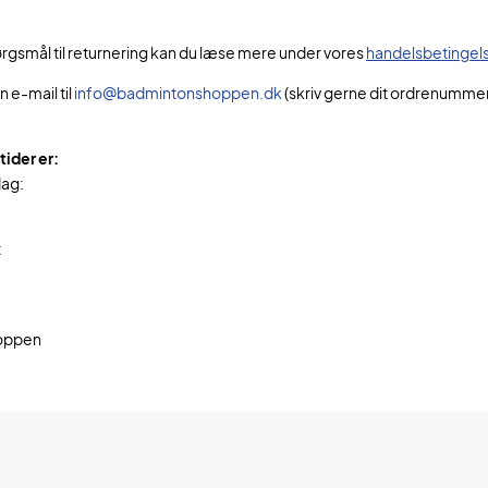
ørgsmål til returnering kan du læse mere under vores
handelsbetingel
 e-mail til
info@badmintonshoppen.dk
(skriv gerne dit ordrenummer 
tider er:
dag:
:
oppen