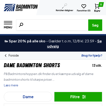
0
Ketcher rådgiver
Kurv
Favoritter (
0
)
Søg efter produkter, mærker etc.
Søg
MENU
👟 Spar 20% på alle sko
-
Gælder t.o.m, 12/8 kl. 23:59
-
Se
udvalg
Forside
Brug for hjælp?
Dame Badminton Shorts
13 stk.
På Badmintonshoppen.dk finder du et kæmpe udvalg af dame
badminton shorts til skarpe priser.
Læs mere
Vi har flere af de førende mærker som Yonex, Forza, Victor, og vores
Dame
Filtre
helt eget brand ZERV.