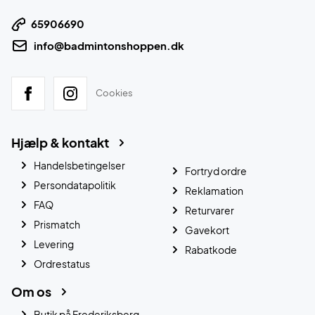
65906690
info@badmintonshoppen.dk
Cookies
Hjælp & kontakt
Handelsbetingelser
Fortryd ordre
Persondatapolitik
Reklamation
FAQ
Returvarer
Prismatch
Gavekort
Levering
Rabatkode
Ordrestatus
Om os
Butik på Frederiksberg