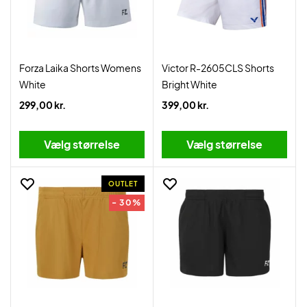
Forza Laika Shorts Womens
Victor R-2605CLS Shorts
White
Bright White
299,00 kr.
399,00 kr.
Vælg størrelse
Vælg størrelse
OUTLET
- 30%