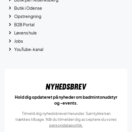
Butik i Odense
Opstrengning
B2B Portal
Løvens hule
Jobs
YouTube-kanal
Nyhedsbrev
Hold dig opdateret på nyheder om badmintonudstyr
og -events.
Tilmeld dig nyhedsbrevet herunder. Samtykke kan
trækkes tilbage. Når du tilmelder dig acceptere du vores
persondatapolitik.