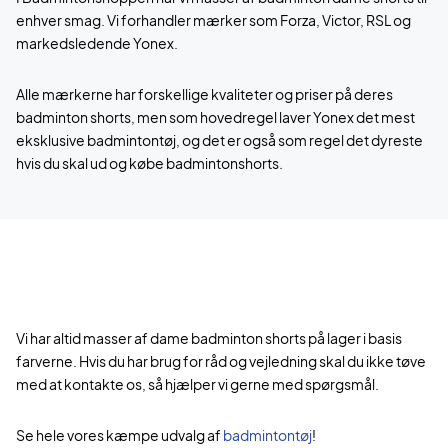
enhver smag. Vi forhandler mærker som Forza, Victor, RSL og
markedsledende Yonex.
Alle mærkerne har forskellige kvaliteter og priser på deres
badminton shorts, men som hovedregel laver Yonex det mest
eksklusive badmintontøj, og det er også som regel det dyreste
hvis du skal ud og købe badmintonshorts.
Vi har altid masser af dame badminton shorts på lager i basis
farverne. Hvis du har brug for råd og vejledning skal du ikke tøve
med at kontakte os, så hjælper vi gerne med spørgsmål.
Se hele vores kæmpe udvalg af
badmintontøj
!