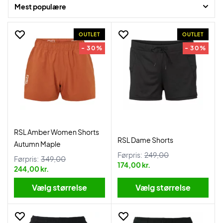
Her er både massere af tilbud og populære badminton shorts til
Mest populære
damer. Se hele det store udvalg her!
OUTLET
OUTLET
- 30%
- 30%
RSL Amber Women Shorts
RSL Dame Shorts
Autumn Maple
Førpris:
249,00
Førpris:
349,00
174,00 kr.
244,00 kr.
Vælg størrelse
Vælg størrelse