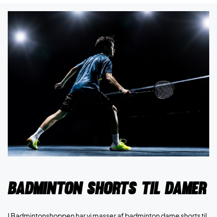
Badminton shorts til damer
I Badmintonshoppen har vi masser af badminton dame shorts til