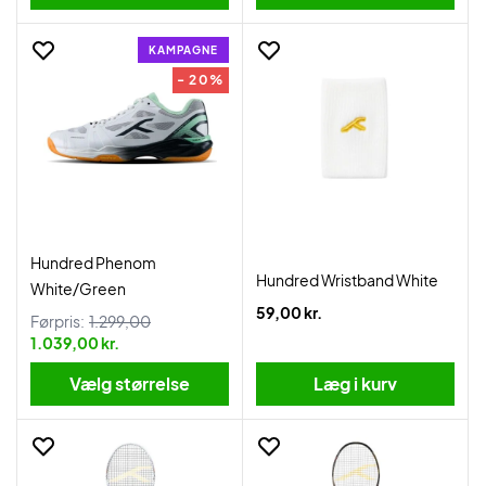
KAMPAGNE
- 20%
Hundred Phenom
Hundred Wristband White
White/Green
59,00 kr.
Førpris:
1.299,00
1.039,00 kr.
Vælg størrelse
Læg i kurv