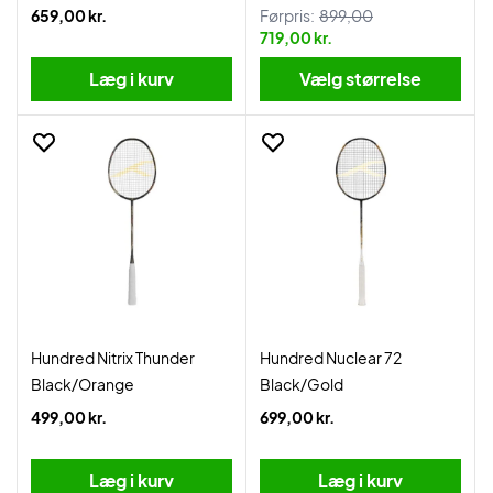
659,00 kr.
Førpris:
899,00
719,00 kr.
Læg i kurv
Vælg størrelse
Hundred Nitrix Thunder
Hundred Nuclear 72
Black/Orange
Black/Gold
499,00 kr.
699,00 kr.
Læg i kurv
Læg i kurv