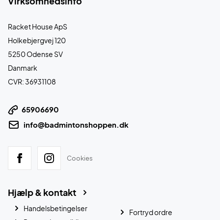
Virksomhedsinfo
Racket House ApS
Holkebjergvej 120
5250 Odense SV
Danmark
CVR: 36931108
65906690
info@badmintonshoppen.dk
Cookies
Hjælp & kontakt
Handelsbetingelser
Fortryd ordre