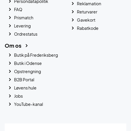
Persondatapolitik
Reklamation
FAQ
Returvarer
Prismatch
Gavekort
Levering
Rabatkode
Ordrestatus
Om os
Butik på Frederiksberg
Butik i Odense
Opstrengning
B2B Portal
Løvens hule
Jobs
YouTube-kanal