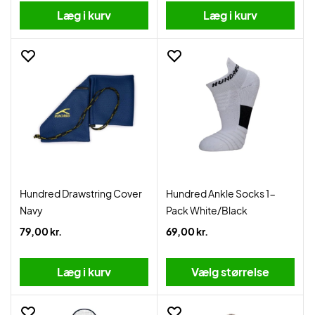
Læg i kurv
Læg i kurv
Hundred Drawstring Cover
Hundred Ankle Socks 1-
Navy
Pack White/Black
79,00 kr.
69,00 kr.
Læg i kurv
Vælg størrelse