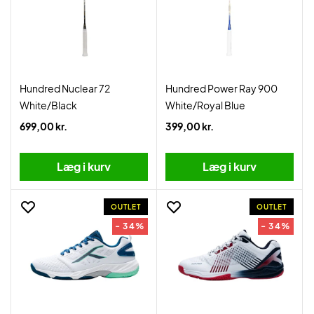
Hundred Nuclear 72
Hundred Power Ray 900
White/Black
White/Royal Blue
699,00 kr.
399,00 kr.
Læg i kurv
Læg i kurv
OUTLET
OUTLET
- 34%
- 34%