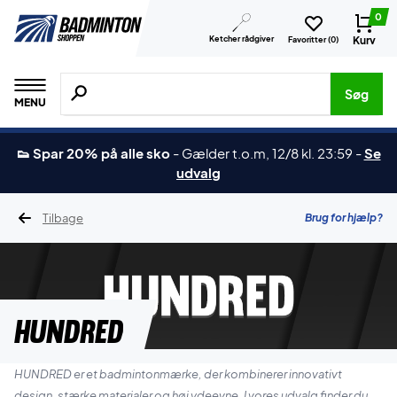
0
Ketcher rådgiver
Kurv
Favoritter (
0
)
Søg efter produkter, mærker etc.
Søg
MENU
👟 Spar 20% på alle sko
-
Gælder t.o.m, 12/8 kl. 23:59
-
Se
udvalg
Tilbage
Brug for hjælp?
Hundred
HUNDRED er et badmintonmærke, der kombinerer innovativt
design, stærke materialer og høj ydeevne. I vores udvalg finder du