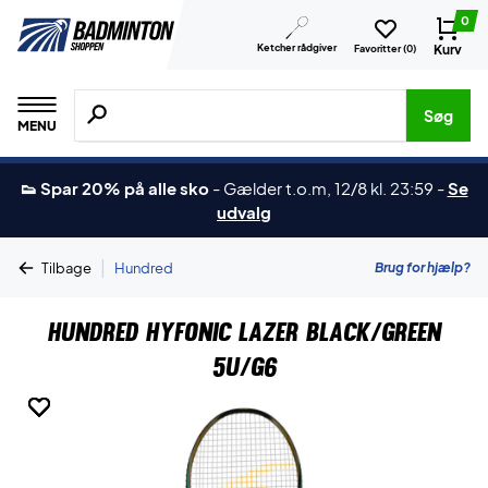
0
Ketcher rådgiver
Kurv
Favoritter (
0
)
Søg efter produkter, mærker etc.
Søg
MENU
👟 Spar 20% på alle sko
-
Gælder t.o.m, 12/8 kl. 23:59
-
Se
udvalg
|
Brug for hjælp?
Tilbage
Hundred
Hundred Hyfonic Lazer Black/Green
5U/G6