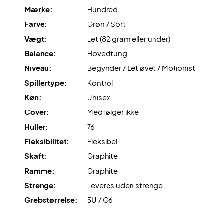
Mærke:
Hundred
Ekspertrådgivning:
Til denne ketcher anbefaler vi en
Farve:
Grøn / Sort
opstrengning med Ashaway Zymax 68 TX og 10,5 kg i
Vægt:
Let (82 gram eller under)
hårdhed.
Balance:
Hovedtung
Niveau:
Begynder / Let øvet / Motionist
Leveres uden cover.
Spillertype:
Kontrol
Køn:
Unisex
Cover:
Medfølger ikke
Huller:
76
Fleksibilitet:
Fleksibel
Skaft:
Graphite
Ramme:
Graphite
Strenge:
Leveres uden strenge
Grebstørrelse:
5U / G6