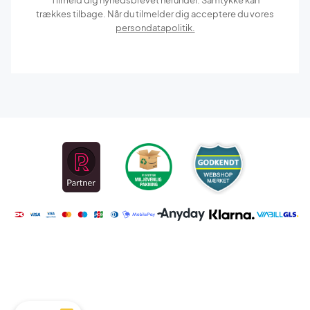
trækkes tilbage. Når du tilmelder dig acceptere du vores
persondatapolitik.