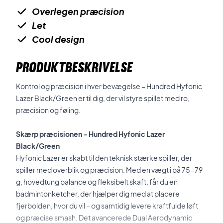
Overlegen præcision
Let
Cool design
PRODUKTBESKRIVELSE
Kontrol og præcision i hver bevægelse – Hundred Hyfonic
Lazer Black/Green er til dig, der vil styre spillet med ro,
præcision og føling.
Skærp præcisionen – Hundred Hyfonic Lazer
Black/Green
Hyfonic Lazer er skabt til den teknisk stærke spiller, der
spiller med overblik og præcision. Med en vægt i på 75-79
g, hovedtung balance og fleksibelt skaft, får du en
badmintonketcher, der hjælper dig med at placere
fjerbolden, hvor du vil – og samtidig levere kraftfulde løft
og præcise smash. Det avancerede Dual Aerodynamic