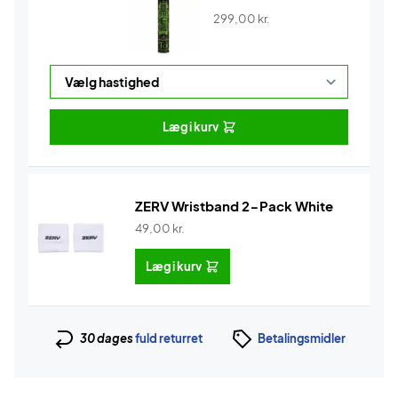
299,00
kr.
Læg i kurv
ZERV Wristband 2-Pack White
49,00
kr.
Læg i kurv
30 dages
fuld returret
Betalingsmidler