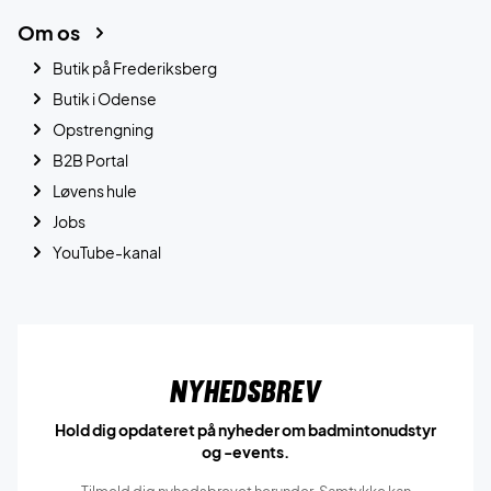
Om os
Butik på Frederiksberg
Butik i Odense
Opstrengning
B2B Portal
Løvens hule
Jobs
YouTube-kanal
Nyhedsbrev
Hold dig opdateret på nyheder om badmintonudstyr
og -events.
Tilmeld dig nyhedsbrevet herunder. Samtykke kan