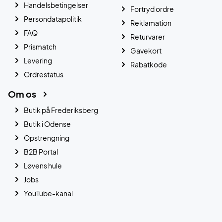
Handelsbetingelser
Fortryd ordre
Persondatapolitik
Reklamation
FAQ
Returvarer
Prismatch
Gavekort
Levering
Rabatkode
Ordrestatus
Om os
Butik på Frederiksberg
Butik i Odense
Opstrengning
B2B Portal
Løvens hule
Jobs
YouTube-kanal