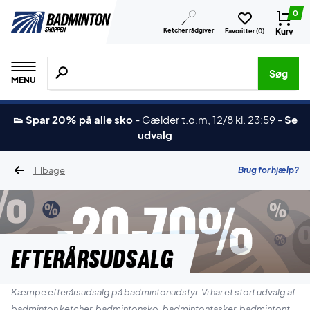
0
Ketcher rådgiver
Kurv
Favoritter (
0
)
Søg efter produkter, mærker etc.
Søg
MENU
👟 Spar 20% på alle sko
-
Gælder t.o.m, 12/8 kl. 23:59
-
Se
udvalg
Tilbage
Brug for hjælp?
EFTERÅRSUDSALG
Kæmpe efterårsudsalg på badmintonudstyr. Vi har et stort udvalg af
badminton ketcher, badmintonsko, badmintontasker, badmintontøj