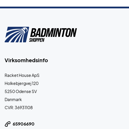
Virksomhedsinfo
Racket House ApS
Holkebjergvej 120
5250 Odense SV
Danmark
CVR: 36931108
65906690