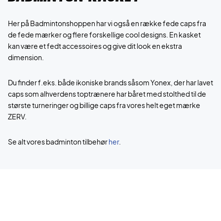
Her på Badmintonshoppen har vi også en række fede caps fra
de fede mærker og flere forskellige cool designs. En kasket
kan være et fedt accessoires og give dit look en ekstra
dimension.
Du finder f.eks. både ikoniske brands såsom Yonex, der har lavet
caps som alhverdens toptrænere har båret med stolthed til de
største turneringer og billige caps fra vores helt eget mærke
ZERV.
Se alt vores badminton tilbehør
her
.