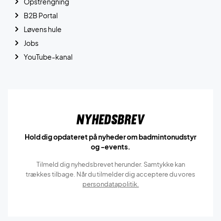
Opstrengning
B2B Portal
Løvens hule
Jobs
YouTube-kanal
Nyhedsbrev
Hold dig opdateret på nyheder om badmintonudstyr
og -events.
Tilmeld dig nyhedsbrevet herunder. Samtykke kan
trækkes tilbage. Når du tilmelder dig acceptere du vores
persondatapolitik.