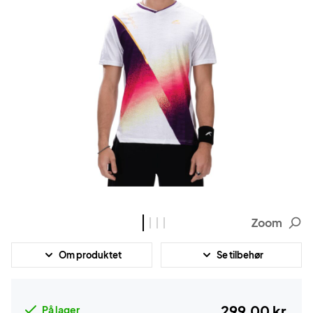
Zoom
Om produktet
Se tilbehør
299,00 kr.
På lager