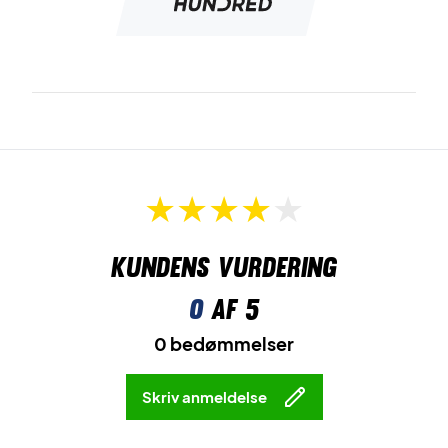
Kundens vurdering
0
af 5
0 bedømmelser
Skriv anmeldelse