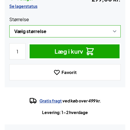
Se lagerstatus
Størrelse
Læg i kurv
Favorit
Gratis fragt
ved køb over 499 kr.
Levering: 1-2 hverdage