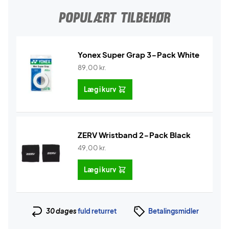
POPULÆRT TILBEHØR
Yonex Super Grap 3-Pack White
89,00
kr.
Læg i kurv
ZERV Wristband 2-Pack Black
49,00
kr.
Læg i kurv
30 dages
fuld returret
Betalingsmidler