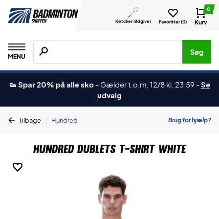
0
Ketcher rådgiver
Kurv
Favoritter (
0
)
Søg efter produkter, mærker etc.
Søg
MENU
👟 Spar 20% på alle sko
-
Gælder t.o.m, 12/8 kl. 23:59
-
Se
udvalg
|
Brug for hjælp?
Tilbage
Hundred
Hundred Dublets T-shirt White