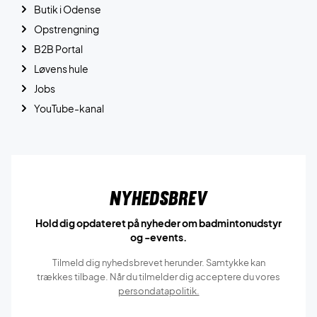
Butik i Odense
Opstrengning
B2B Portal
Løvens hule
Jobs
YouTube-kanal
Nyhedsbrev
Hold dig opdateret på nyheder om badmintonudstyr
og -events.
Tilmeld dig nyhedsbrevet herunder. Samtykke kan
trækkes tilbage. Når du tilmelder dig acceptere du vores
persondatapolitik.